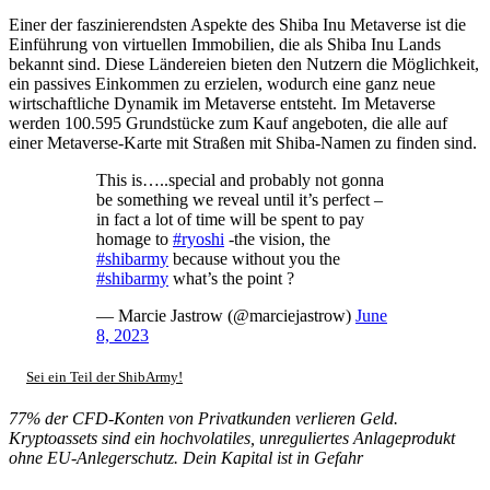
Einer der faszinierendsten Aspekte des Shiba Inu Metaverse ist die
Einführung von virtuellen Immobilien, die als Shiba Inu Lands
bekannt sind. Diese Ländereien bieten den Nutzern die Möglichkeit,
ein passives Einkommen zu erzielen, wodurch eine ganz neue
wirtschaftliche Dynamik im Metaverse entsteht. Im Metaverse
werden 100.595 Grundstücke zum Kauf angeboten, die alle auf
einer Metaverse-Karte mit Straßen mit Shiba-Namen zu finden sind.
This is…..special and probably not gonna
be something we reveal until it’s perfect –
in fact a lot of time will be spent to pay
homage to
#ryoshi
-the vision, the
#shibarmy
because without you the
#shibarmy
what’s the point ?
— Marcie Jastrow (@marciejastrow)
June
8, 2023
Sei ein Teil der ShibArmy!
77% der CFD-Konten von Privatkunden verlieren Geld.
Kryptoassets sind ein hochvolatiles, unreguliertes Anlageprodukt
ohne EU-Anlegerschutz. Dein Kapital ist in Gefahr