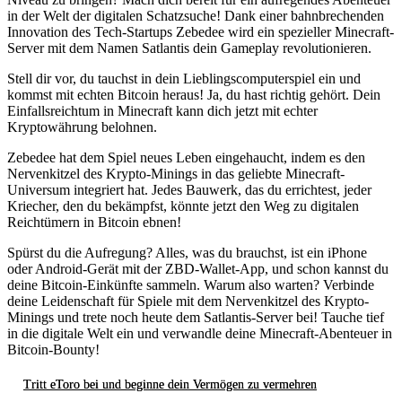
in der Welt der digitalen Schatzsuche! Dank einer bahnbrechenden
Innovation des Tech-Startups Zebedee wird ein spezieller Minecraft-
Server mit dem Namen Satlantis dein Gameplay revolutionieren.
Stell dir vor, du tauchst in dein Lieblingscomputerspiel ein und
kommst mit echten Bitcoin heraus! Ja, du hast richtig gehört. Dein
Einfallsreichtum in Minecraft kann dich jetzt mit echter
Kryptowährung belohnen.
Zebedee hat dem Spiel neues Leben eingehaucht, indem es den
Nervenkitzel des Krypto-Minings in das geliebte Minecraft-
Universum integriert hat. Jedes Bauwerk, das du errichtest, jeder
Kriecher, den du bekämpfst, könnte jetzt den Weg zu digitalen
Reichtümern in Bitcoin ebnen!
Spürst du die Aufregung? Alles, was du brauchst, ist ein iPhone
oder Android-Gerät mit der ZBD-Wallet-App, und schon kannst du
deine Bitcoin-Einkünfte sammeln. Warum also warten? Verbinde
deine Leidenschaft für Spiele mit dem Nervenkitzel des Krypto-
Minings und trete noch heute dem Satlantis-Server bei! Tauche tief
in die digitale Welt ein und verwandle deine Minecraft-Abenteuer in
Bitcoin-Bounty!
Tritt eToro bei und beginne dein Vermögen zu vermehren