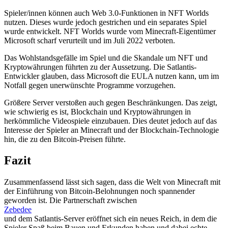
Spieler/innen können auch Web 3.0-Funktionen in NFT Worlds
nutzen. Dieses wurde jedoch gestrichen und ein separates Spiel
wurde entwickelt. NFT Worlds wurde vom Minecraft-Eigentümer
Microsoft scharf verurteilt und im Juli 2022 verboten.
Das Wohlstandsgefälle im Spiel und die Skandale um NFT und
Kryptowährungen führten zu der Aussetzung. Die Satlantis-
Entwickler glauben, dass Microsoft die EULA nutzen kann, um im
Notfall gegen unerwünschte Programme vorzugehen.
Größere Server verstoßen auch gegen Beschränkungen. Das zeigt,
wie schwierig es ist, Blockchain und Kryptowährungen in
herkömmliche Videospiele einzubauen. Dies deutet jedoch auf das
Interesse der Spieler an Minecraft und der Blockchain-Technologie
hin, die zu den Bitcoin-Preisen führte.
Fazit
Zusammenfassend lässt sich sagen, dass die Welt von Minecraft mit
der Einführung von Bitcoin-Belohnungen noch spannender
geworden ist. Die Partnerschaft zwischen
Zebedee
und dem Satlantis-Server eröffnet sich ein neues Reich, in dem die
Spieler Spaß beim Bauen und Erkunden haben und dabei echte