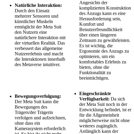
Angesichts der
Natürliche Interaktion:
komplizierten Konstruktion
Durch den Einsatz
des Anzugs kann es eine
mehrerer Sensoren und
Herausforderung sein,
künstlicher Muskeln
Komfort und
ermöglicht der Meta Suit
Benutzerfreundlichkeit
den Nutzern eine
über einen längeren
natürlichere Interaktion mit
Zeitraum zu gewährleisten.
der virtuellen Realität. Das
Es ist wichtig, die
verbessert das allgemeine
Ergonomie des Anzugs zu
Nutzererlebnis und macht
optimieren, um ein
die Interaktionen innerhalb
komfortables Erlebnis zu
des Metaverse intuitiver.
bieten, ohne die
Funktionalität zu
beeinträchtigen.
Eingeschränkte
Bewegungsverfolgung:
Verfügbarkeit:
Da sich
Der Meta Suit kann die
der Meta Suit noch in der
Bewegungen des
Entwicklung befindet, ist er
Trägers/der Trägerin
für die Allgemeinheit
verfolgen und aufzeichnen,
möglicherweise nicht ohne
ohne dass ein
weiteres zugänglich.
Kamerasystem erforderlich
Anfänglich kann der
ist. So bist du nicht mehr