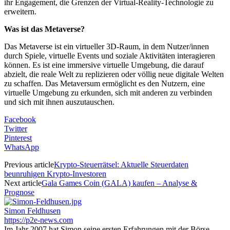
ihr Engagement, die Grenzen der Virtual-Reality-Technologie zu
erweitern.
Was ist das Metaverse?
Das Metaverse ist ein virtueller 3D-Raum, in dem Nutzer/innen
durch Spiele, virtuelle Events und soziale Aktivitäten interagieren
können. Es ist eine immersive virtuelle Umgebung, die darauf
abzielt, die reale Welt zu replizieren oder völlig neue digitale Welten
zu schaffen. Das Metaversum ermöglicht es den Nutzern, eine
virtuelle Umgebung zu erkunden, sich mit anderen zu verbinden
und sich mit ihnen auszutauschen.
Facebook
Twitter
Pinterest
WhatsApp
Previous article
Krypto-Steuerrätsel: Aktuelle Steuerdaten
beunruhigen Krypto-Investoren
Next article
Gala Games Coin (GALA) kaufen – Analyse &
Prognose
Simon Feldhusen
https://p2e-news.com
Im Jahr 2007 hat Simon seine ersten Erfahrungen mit der Börse