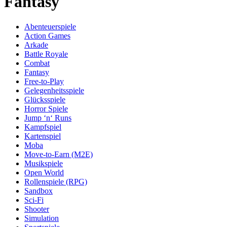
Fantasy
Abenteuerspiele
Action Games
Arkade
Battle Royale
Combat
Fantasy
Free-to-Play
Gelegenheitsspiele
Glücksspiele
Horror Spiele
Jump ‘n‘ Runs
Kampfspiel
Kartenspiel
Moba
Move-to-Earn (M2E)
Musikspiele
Open World
Rollenspiele (RPG)
Sandbox
Sci-Fi
Shooter
Simulation