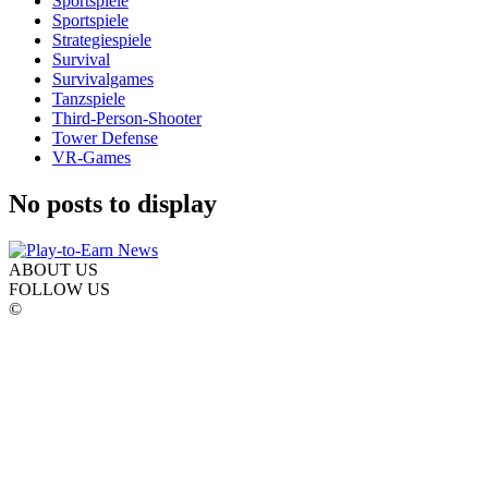
Sportspiele
Sportspiele
Strategiespiele
Survival
Survivalgames
Tanzspiele
Third-Person-Shooter
Tower Defense
VR-Games
No posts to display
ABOUT US
FOLLOW US
©