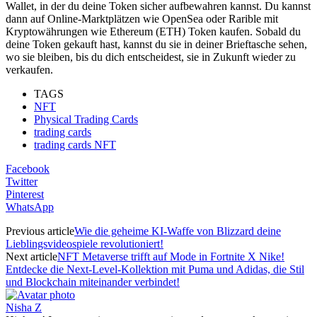
Wallet, in der du deine Token sicher aufbewahren kannst. Du kannst
dann auf Online-Marktplätzen wie OpenSea oder Rarible mit
Kryptowährungen wie Ethereum (ETH) Token kaufen. Sobald du
deine Token gekauft hast, kannst du sie in deiner Brieftasche sehen,
wo sie bleiben, bis du dich entscheidest, sie in Zukunft wieder zu
verkaufen.
TAGS
NFT
Physical Trading Cards
trading cards
trading cards NFT
Facebook
Twitter
Pinterest
WhatsApp
Previous article
Wie die geheime KI-Waffe von Blizzard deine
Lieblingsvideospiele revolutioniert!
Next article
NFT Metaverse trifft auf Mode in Fortnite X Nike!
Entdecke die Next-Level-Kollektion mit Puma und Adidas, die Stil
und Blockchain miteinander verbindet!
Nisha Z