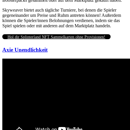
Boosterpacks gesammelt oder auf dem Marktplatz gekauft haben.
Skyweaver bietet auch tägliche Turniere, bei denen die Spieler
gegeneinander um Preise und Ruhm antreten können! Außerdem
können die Spieler/innen Belohnungen verdienen, indem sie das
Spiel spielen oder mit anderen auf dem Marktplatz handeln.
Hol dir Splinterland NFT Sammelkarten ohne Provisionen!
Axie Unendlichkeit