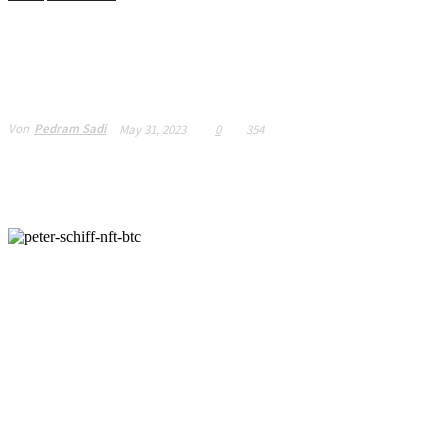
Peter Schiff : Qu’est
NFT ?
Von
Pedram Sadi
May 31, 2023
0
354