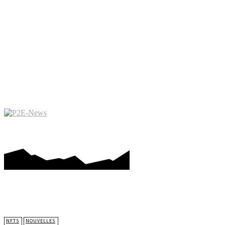
PLAY-TO-EARN
METAVERS
NFTS
NOUVELLES