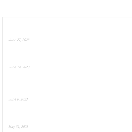
Empfohlen
Meta Suit – Révolutionner le métavers avec des vêt
June 27, 2023
Comment l’arme secrète AI de Blizzard révolutionne 
June 14, 2023
Ateam Entertainment annonce “Crypt Busters” : un n
fongibles émis par BOBG ! Combats...
June 6, 2023
Mojo Melee : Est-ce l’avenir du jeu ?
May 31, 2023