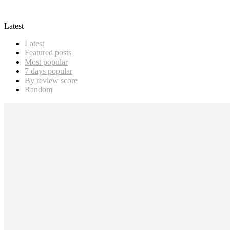
Play-to-Earn
Latest
Latest
Featured posts
Most popular
7 days popular
By review score
Random