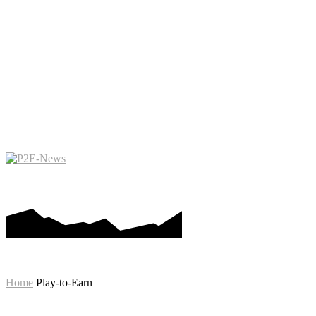
PLAY-TO-EARN
METAVERS
Home
Play-to-Earn