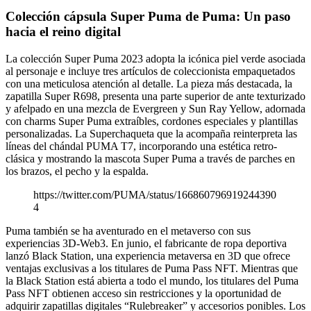
Colección cápsula Super Puma de Puma: Un paso
hacia el reino digital
La colección Super Puma 2023 adopta la icónica piel verde asociada
al personaje e incluye tres artículos de coleccionista empaquetados
con una meticulosa atención al detalle. La pieza más destacada, la
zapatilla Super R698, presenta una parte superior de ante texturizado
y afelpado en una mezcla de Evergreen y Sun Ray Yellow, adornada
con charms Super Puma extraíbles, cordones especiales y plantillas
personalizadas. La Superchaqueta que la acompaña reinterpreta las
líneas del chándal PUMA T7, incorporando una estética retro-
clásica y mostrando la mascota Super Puma a través de parches en
los brazos, el pecho y la espalda.
https://twitter.com/PUMA/status/166860796919244390
4
Puma también se ha aventurado en el metaverso con sus
experiencias 3D-Web3. En junio, el fabricante de ropa deportiva
lanzó Black Station, una experiencia metaversa en 3D que ofrece
ventajas exclusivas a los titulares de Puma Pass NFT. Mientras que
la Black Station está abierta a todo el mundo, los titulares del Puma
Pass NFT obtienen acceso sin restricciones y la oportunidad de
adquirir zapatillas digitales “Rulebreaker” y accesorios ponibles. Los