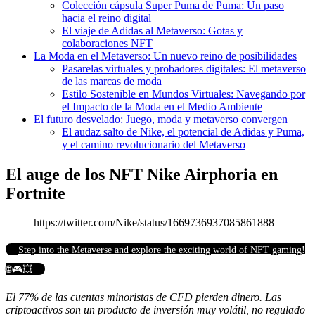
Colección cápsula Super Puma de Puma: Un paso
hacia el reino digital
El viaje de Adidas al Metaverso: Gotas y
colaboraciones NFT
La Moda en el Metaverso: Un nuevo reino de posibilidades
Pasarelas virtuales y probadores digitales: El metaverso
de las marcas de moda
Estilo Sostenible en Mundos Virtuales: Navegando por
el Impacto de la Moda en el Medio Ambiente
El futuro desvelado: Juego, moda y metaverso convergen
El audaz salto de Nike, el potencial de Adidas y Puma,
y el camino revolucionario del Metaverso
El auge de los NFT Nike Airphoria en
Fortnite
https://twitter.com/Nike/status/1669736937085861888
Step into the Metaverse and explore the exciting world of NFT gaming!
🌐🎮💥
El 77% de las cuentas minoristas de CFD pierden dinero. Las
criptoactivos son un producto de inversión muy volátil, no regulado