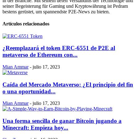
in der Branche. Mit seinem tiefen Verständnis der Technologie und
seiner Begeisterung für Gaming und Kryptowährung ist Pedram
bestens gerüstet, um spannendste P2E-News zu bieten.
Artículos relacionados
¿Reemplazará el token ERC-6551 de P2E al
metaverso de Ethereum con...
Mian Ammar
-
julio 17, 2023
Caída del Mercado Metaverso: ¿El principio del fin
o una oportunidad...
Mian Ammar
-
julio 17, 2023
Una forma sencilla de ganar Bitcoin jugando a
Minecraft: Empieza hoy...