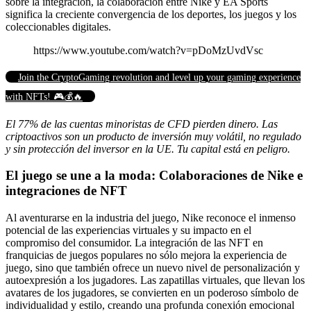
sobre la integración, la colaboración entre Nike y EA Sports
significa la creciente convergencia de los deportes, los juegos y los
coleccionables digitales.
https://www.youtube.com/watch?v=pDoMzUvdVsc
Join the CryptoGaming revolution and level up your gaming experience
with NFTs! 🎮💰🔥
El 77% de las cuentas minoristas de CFD pierden dinero. Las
criptoactivos son un producto de inversión muy volátil, no regulado
y sin protección del inversor en la UE. Tu capital está en peligro.
El juego se une a la moda: Colaboraciones de Nike e
integraciones de NFT
Al aventurarse en la industria del juego, Nike reconoce el inmenso
potencial de las experiencias virtuales y su impacto en el
compromiso del consumidor. La integración de las NFT en
franquicias de juegos populares no sólo mejora la experiencia de
juego, sino que también ofrece un nuevo nivel de personalización y
autoexpresión a los jugadores. Las zapatillas virtuales, que llevan los
avatares de los jugadores, se convierten en un poderoso símbolo de
individualidad y estilo, creando una profunda conexión emocional