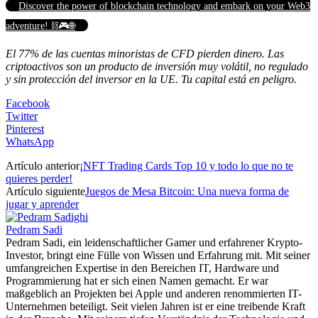
Discover the power of blockchain technology and embark on your Web3
adventure! ⛓️🎮🌐
El 77% de las cuentas minoristas de CFD pierden dinero. Las
criptoactivos son un producto de inversión muy volátil, no regulado
y sin protección del inversor en la UE. Tu capital está en peligro.
Facebook
Twitter
Pinterest
WhatsApp
Artículo anterior
¡NFT Trading Cards Top 10 y todo lo que no te
quieres perder!
Artículo siguiente
Juegos de Mesa Bitcoin: Una nueva forma de
jugar y aprender
Pedram Sadi
Pedram Sadi, ein leidenschaftlicher Gamer und erfahrener Krypto-
Investor, bringt eine Fülle von Wissen und Erfahrung mit. Mit seiner
umfangreichen Expertise in den Bereichen IT, Hardware und
Programmierung hat er sich einen Namen gemacht. Er war
maßgeblich an Projekten bei Apple und anderen renommierten IT-
Unternehmen beteiligt. Seit vielen Jahren ist er eine treibende Kraft