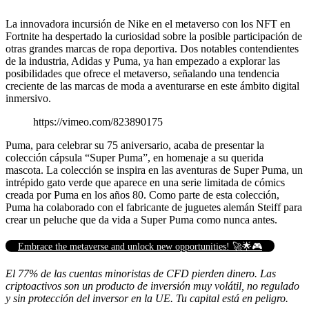
La innovadora incursión de Nike en el metaverso con los NFT en
Fortnite ha despertado la curiosidad sobre la posible participación de
otras grandes marcas de ropa deportiva. Dos notables contendientes
de la industria, Adidas y Puma, ya han empezado a explorar las
posibilidades que ofrece el metaverso, señalando una tendencia
creciente de las marcas de moda a aventurarse en este ámbito digital
inmersivo.
https://vimeo.com/823890175
Puma, para celebrar su 75 aniversario, acaba de presentar la
colección cápsula “Super Puma”, en homenaje a su querida
mascota. La colección se inspira en las aventuras de Super Puma, un
intrépido gato verde que aparece en una serie limitada de cómics
creada por Puma en los años 80. Como parte de esta colección,
Puma ha colaborado con el fabricante de juguetes alemán Steiff para
crear un peluche que da vida a Super Puma como nunca antes.
Embrace the metaverse and unlock new opportunities! 🚀🌟🎮
El 77% de las cuentas minoristas de CFD pierden dinero. Las
criptoactivos son un producto de inversión muy volátil, no regulado
y sin protección del inversor en la UE. Tu capital está en peligro.