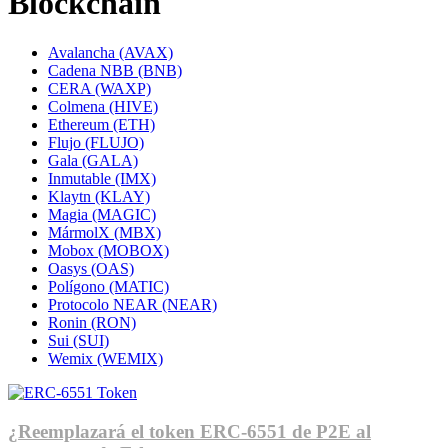
Blockchain
Avalancha (AVAX)
Cadena NBB (BNB)
CERA (WAXP)
Colmena (HIVE)
Ethereum (ETH)
Flujo (FLUJO)
Gala (GALA)
Inmutable (IMX)
Klaytn (KLAY)
Magia (MAGIC)
MármolX (MBX)
Mobox (MOBOX)
Oasys (OAS)
Polígono (MATIC)
Protocolo NEAR (NEAR)
Ronin (RON)
Sui (SUI)
Wemix (WEMIX)
¿Reemplazará el token ERC-6551 de P2E al