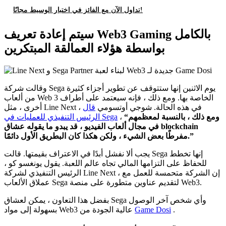
تداول الآن مع الفائز في اختبار الوسيط مجانًا!
سيتم إعادة تعريف Web3 Gaming بالكامل
بواسطة هؤلاء العمالقة المبتكرين
وقالت شركة Sega يوم الاثنين إنها ستتوقف عن تطوير أجزاء كثيرة
من ألعاب Web 3 الخاصة بها. ومع ذلك ، فإنه سيعتمد على أطراف
أخرى ، مثل Line Next ، في هذه الحالة. شوجي أوتسومي
قال
“ومع ذلك ، بالنسبة لمعظمهم
،
الرئيس التنفيذي للعمليات في Sega
في مجال ألعاب الفيديو ، قد يبدو ما يقوله عشاق blockchain
مفرطًا بعض الشيء ، ولكن هكذا كان البطريق الأول دائمًا.”
يجب ألا نفشل أبدًا في الاعتراف بقيمتها. قالت Sega إنها تخطط
للحفاظ على التزامها المالي تجاه عالم اللعبة. يقول يونغسو كو ،
الرئيس التنفيذي لشركة Line Next ، إن الشركة متحمسة للعمل مع
عملاق الألعاب Sega لتقديم عناوين متطورة على منصة Web3.
بفضل هذا التعاون ، يمكن لعشاق Sega وأي شخص آخر الوصول
.
Game Dosi
بسهولة إلى مواد Web3 عالية الجودة من