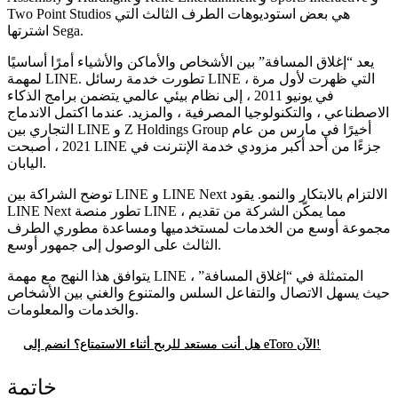
Two Point Studios هي بعض استوديوهات الطرف الثالث التي
اشترتها Sega.
يعد “إغلاق المسافة” بين الأشخاص والأماكن والأشياء أمرًا أساسيًا
لمهمة LINE. تطورت خدمة رسائل LINE ، التي ظهرت لأول مرة
في يونيو 2011 ، إلى نظام بيئي عالمي يتضمن برامج الذكاء
الاصطناعي ، والتكنولوجيا المصرفية ، والمزيد. عندما اكتمل الاندماج
التجاري بين LINE و Z Holdings Group أخيرًا في مارس من عام
2021 ، أصبحت LINE جزءًا من أحد أكبر مزودي خدمة الإنترنت في
اليابان.
توضح الشراكة بين LINE و LINE Next الالتزام بالابتكار والنمو. يقود
LINE Next تطور منصة LINE ، مما يمكّن الشركة من تقديم
مجموعة أوسع من الخدمات لمستخدميها ومساعدة مطوري الطرف
الثالث على الوصول إلى جمهور أوسع.
يتوافق هذا النهج مع مهمة LINE المتمثلة في “إغلاق المسافة” ،
حيث يسهل الاتصال والتفاعل السلس والمتنوع والغني بين الأشخاص
والخدمات والمعلومات.
هل أنت مستعد للربح أثناء الاستمتاع؟ انضم إلى eToro الآن!
خاتمة