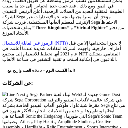
يمكن للمستخدمين كسب الرموز ببساطة عن طريق اللعب ، زيادة
في النمو. ومع ذلك ، فقد خفت حدة الحماس إلى حد ما بسبب
الطبيعة المتقلبة للعديد من العملات الرقمية. أعلن الرئيس التنفيذي
لشركة Sega مؤخرًا أن استراتيجيتها تتجه نحو الإصدارات عبر
الإنترنت لمعظم ألعابها المستقبلية. قررت شركة Sega الاحتفاظ
من دفتر
“Virtual Fighter”
و
“Three Kingdoms”
شخصيات
بملف
الأستاذ الموزع.
لا يجوز استخدامها إلا من قبل
الرموز غير القابلة للاستبدال (NFTs)
أطراف خارجية. واجهت الشركة انتقادات شديدة عندما أعلنت في
عام 2021 أنها تخطط للانضمام إلى مجتمع NFT المتنامي. يتشكك
اللاعبون في إمكانية استخدام تقنية التشفير في صناعة الألعاب.
العب واربح مع eToro – ابدأ الكسب اليوم!
عن الشركات:
شركة Sega Corporation هي شركة عالمية لألعاب الفيديو والترفيه
مقرها شيناغاوا ، طوكيو. ألعاب الفيديو الخاصة بشركة Sega هي نتاج
أبحاثها وتطويرها. واحدة من العلامات التجارية الأكثر شهرة في
الصناعة هي Sonic the Hedgehog ، التي طورها Sega’s Sonic Team
وصيانتها. Atlus و Play Heart و Amplitude Studios و Creative
Assembly و Hardlight و Relic Entertainment و Sports Interactive و