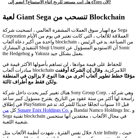
هل أنت مستعد للربح أثناء الاستمتاع؟ انضم إلى eToro الآن!
لعبة Giant Sega تنسحب من Blockchain
مع انهيار سوق العملات المشفرة العالمي ، انسحبت شركة Sega
Corporation العملاقة للألعاب ، التي كانت تعتبر في يوم من الأيام
واحدة من أكبر دعاة ألعاب blockchain ، من الصناعة. يدعي الرئيس
التنفيذي المشارك Shuji Utsumi أن الاستوديو المسؤول عن Sonic
the Hedgehog و Yakuza يعمل بشكل جيد.
للحفاظ على قيمة موادها ، لن تساهم بأصولها الأكثر قيمة في
مبادرات ألعاب blockchain اللامركزية.
وقال إن الشركة أوقفت
مؤقتًا خطط تطوير ألعاب أخرى من هذا النوع.
لا يزالون في المنطقة
ولكن فقط مع أطراف ثالثة.
هناك تغيير كبير يحدث داخل شركة Sony Group Corp. ، وهي شركة
راسخة لها أكثر من ستة عقود من التاريخ. يقترح مسؤول كبير ساعد
في إطلاق PlayStation قبل 10 سنوات اتجاهًا جديدًا للشركة.
تدعم
و Bandai Namco Holdings Inc. و
من Square Enix Holdings Co.
كل
Sega تقنية blockchain في مجال الألعاب ، معتقدين أنها ستحسن
شعبية اللعبة.
خلال نفس الفترة ، شهدت أنظمة الألعاب مثل Axie Infinity ، حيث