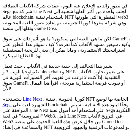
في تطور رائد تم الإعلان عنه اليوم ، عقدت شركة الألعاب العملاقة
Sega شراكة مع Line Next لجلب واحدة من أكثر ألعابها شعبية إلى
عالم blockchain. باستخدام تقنية NFT المتطورة التي طورتها web3
، وهي شركة مقرها كوريا الجنوبية ، تم إعادة تصور اللعبة المحبوبة
ونقلها إلى منصة Game Dosi.
لكن ما هي اللعبة التي ستكون؟ ما هو تأثير ذلك على سوق GameFi ،
وكيف سيغير مشهد الألعاب كما نعرفه؟ كيف سيؤثر هذا التطور على
استراتيجيتك الاستثمارية ، وماذا يمكن أن يعني للربحية المستقبلية
لهذا القطاع المبتكر؟
يشير هذا التحالف إلى حقبة جديدة في الألعاب ، حيث تعمل
تكنولوجيا الويب 3 و blockchain و NFTs على تغيير تجارب الألعاب
التقليدية. إذا كنت لا ترغب في تفويت آخر التطورات الثورية في
سوق GameFi أو تفويت فرصة استثمارية مربحة ، اقرأ هذا المقال
الآن!
، كوريا الجنوبية ، تقنية NFT الخاصة بها لوضع
Line Next
ستستخدم
الشهيرة
لعبة على blockchain. وفقًا لبنود هذه الاتفاقية ، سيتم
Sega
الموافقة على Line Next على استخدام أحد أصول لعبة Sega الفكرية
“الفيروسية” في لعبة Web3. تأمل Line Next في الترويج لألعاب
Web3 من خلال عرض هذه اللعبة الجديدة على منصة Game Dosi
والمساعدة في إنشاء NFT والمدفوعات الرقمية والجهود الترويجية.