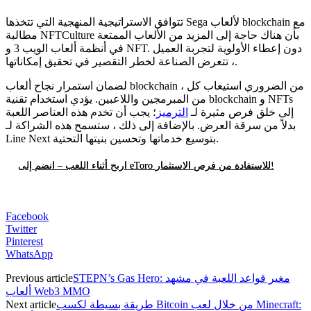
تتوافق الاستراتيجية المنهجية التي تتخذها Sega لألعاب blockchain مع
مطالبة NFTCulture بأن هناك حاجة إلى المزيد من الألعاب الممتعة
في أنظمة ألعاب الويب 3 و NFT. دون إعطاء الأولوية لتجربة العميل
، تتعرض الصناعة لخطر التقصير في تحقيق إمكاناتها.
لضمان استمرار نجاح ألعاب blockchain ، من الضروري استيعاب كل
من المبرمجين واللاعبين. يؤدي استخدام تقنية blockchain و NFTs
إلى خلق فرص مثيرة لـ
الترميز
؛ يجب أن تخدم هذه العناصر اللعبة
بدلاً من سرقة العرض. بالإضافة إلى ذلك ، ستسمح هذه الشراكة لـ
Line Next بتوسيع خدماتها وتحسين بنيتها التحتية.
اربح أثناء اللعب – انضم إلى eToro للاستفادة من فرص الاستثمار!
Facebook
Twitter
Pinterest
WhatsApp
STEPN’s Gas Hero: مغير قواعد اللعبة في مشهد
Previous article
ألعاب Web3 MMO
طريقة بسيطة لكسب Bitcoin من خلال لعب Minecraft:
Next article