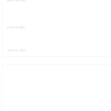
junho 14, 2023
Ateam Entertainment anuncia “Crypt Busters”: um n
emitidos pela BOBG! Luta com os mercenários...
junho 6, 2023
Mojo Melee: Será este o futuro dos jogos?
maio 31, 2023