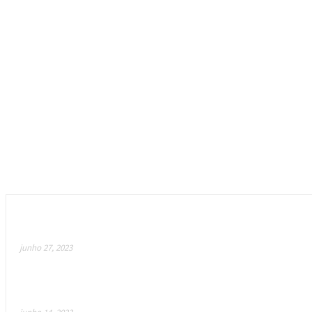
Empfohlen
Meta Suit – Revolucionando o Metaverso com roupas
junho 27, 2023
Como a arma secreta de IA da Blizzard está a revoluc