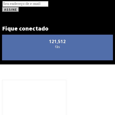
ASSINE
Fique conectado
121,512
fãs
Notícias sobre jogos
P2E
O token P2E ERC-6551
substituirá o Metaverso
Ethereum por uma carteira de