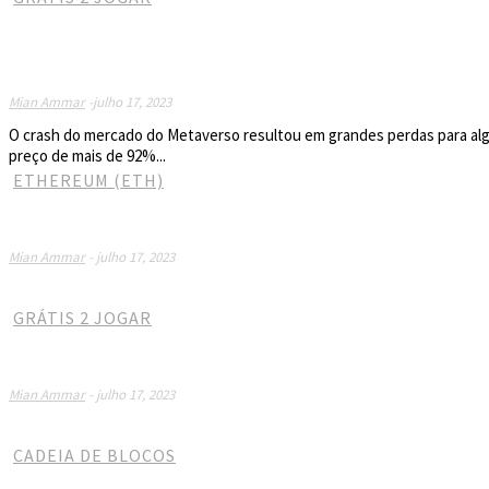
Queda do Mercado Metaver
oportunidade de compra d
Mian Ammar
-
julho 17, 2023
O crash do mercado do Metaverso resultou em grandes perdas para algu
preço de mais de 92%...
ETHEREUM (ETH)
O token P2E ERC-6551 substituirá o Metaverso 
Mian Ammar
-
julho 17, 2023
GRÁTIS 2 JOGAR
Queda do Mercado Metaverso: O início do fim o
Mian Ammar
-
julho 17, 2023
CADEIA DE BLOCOS