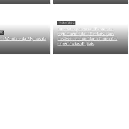
METAVERSO
Libertar o potencial: Explorar o
TE
regulamento da UE relativo aos
 da Wemix e da Mythos da
metaversos e moldar o futuro das
experiências digitais