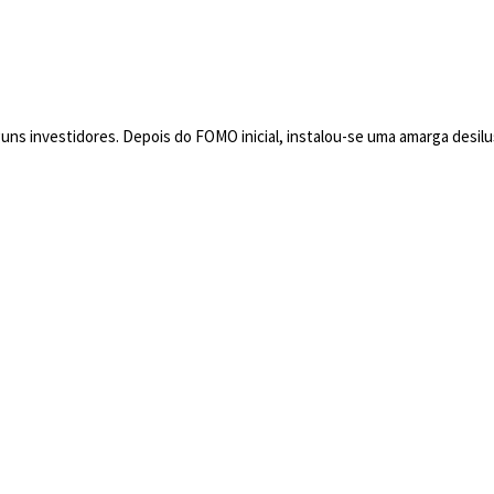
so: O início do fim ou uma
e pechinchas?
ns investidores. Depois do FOMO inicial, instalou-se uma amarga desil
Ethereum por uma carteira de propriedade da NFT
u uma oportunidade de compra de pechinchas?