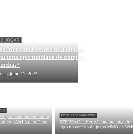
o Minecraft: Comece hoje mesmo
 2 JOGAR
do Mercado Metaverso: O início
 ou uma oportunidade de compra
hinchas?
mar
-
julho 17, 2023
OCOS
ESTÚDIOS DE JOGOS WEB3
e Sega fazem parceria para
novo jogo Web3 para Game
STEPN’s Gas Hero: Uma mudança de
jogo no cenário de jogos MMO da Web