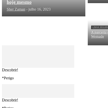
hoje mesmo
Sher Zaman
-
julho 16, 2023
LINHA SEGUIN
A parceria
Wemade
Descobrir!
*Perigo
Descobrir!