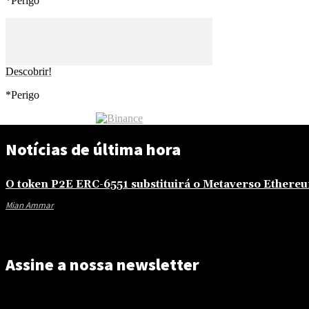
*Perigo
Descobrir!
*Perigo
Notícias de última hora
O token P2E ERC-6551 substituirá o Metaverso Ethere
Mian Ammar
-
julho 17, 2023
Assine a nossa newsletter
Verpassen Sie nicht die neusten Nachrichten, Ratgeber und Analyse