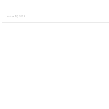
Axie Infinity: Origins P2E Game Lists na Apple App S
maio 18, 2023