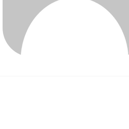
imon Feldhusen
masa Nakauchi), uma subsidiária da Ateam Inc. (sede social: Nago
 mobiliários: 3662) e BOBG PTE. LTD (Sede: Singapura; CEO: Kengo
tter e publicou parte do livro branco do próximo jogo de cadeia de
ens) únicos como fichas de utilidade.