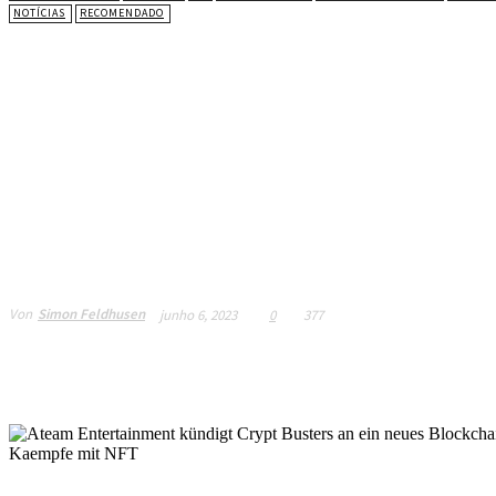
NOTÍCIAS
RECOMENDADO
Ateam Entertainment 
um novo jogo de bloc
global com tokens fu
Luta com os mercená
batalha pela sobreviv
Von
Simon Feldhusen
junho 6, 2023
0
377