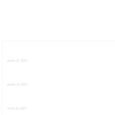
Empfohlen
Meta Suit – Revolucionando o Metaverso com roupas
junho 27, 2023
Como a arma secreta de IA da Blizzard está a revoluc
junho 14, 2023
Mojo Melee: Será este o futuro dos jogos?
maio 31, 2023