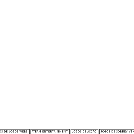
TAVERSO
CADEIA DE BLOCOS
CRIPTOMOEDAS
NFT
OS DE JOGOS WEB3
ATEAM ENTERTAINMENT
JOGOS DE ACÇÃO
JOGOS DE SOBREVIVÊ