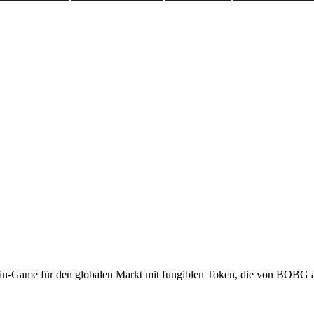
anuncia “Crypt Buste
kchain para o mercad
ngíveis emitidos pela
rios da NFT no campo
ência e prosperidade!
Share