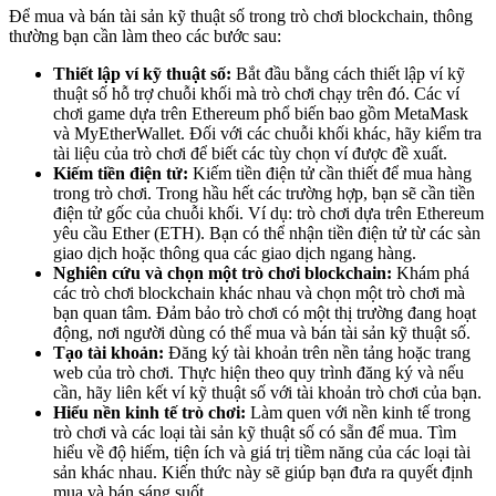
Để mua và bán tài sản kỹ thuật số trong trò chơi blockchain, thông
thường bạn cần làm theo các bước sau:
Thiết lập ví kỹ thuật số:
Bắt đầu bằng cách thiết lập ví kỹ
thuật số hỗ trợ chuỗi khối mà trò chơi chạy trên đó. Các ví
chơi game dựa trên Ethereum phổ biến bao gồm MetaMask
và MyEtherWallet. Đối với các chuỗi khối khác, hãy kiểm tra
tài liệu của trò chơi để biết các tùy chọn ví được đề xuất.
Kiếm tiền điện tử:
Kiếm tiền điện tử cần thiết để mua hàng
trong trò chơi. Trong hầu hết các trường hợp, bạn sẽ cần tiền
điện tử gốc của chuỗi khối. Ví dụ: trò chơi dựa trên Ethereum
yêu cầu Ether (ETH). Bạn có thể nhận tiền điện tử từ các sàn
giao dịch hoặc thông qua các giao dịch ngang hàng.
Nghiên cứu và chọn một trò chơi blockchain:
Khám phá
các trò chơi blockchain khác nhau và chọn một trò chơi mà
bạn quan tâm. Đảm bảo trò chơi có một thị trường đang hoạt
động, nơi người dùng có thể mua và bán tài sản kỹ thuật số.
Tạo tài khoản:
Đăng ký tài khoản trên nền tảng hoặc trang
web của trò chơi. Thực hiện theo quy trình đăng ký và nếu
cần, hãy liên kết ví kỹ thuật số với tài khoản trò chơi của bạn.
Hiểu nền kinh tế trò chơi:
Làm quen với nền kinh tế trong
trò chơi và các loại tài sản kỹ thuật số có sẵn để mua. Tìm
hiểu về độ hiếm, tiện ích và giá trị tiềm năng của các loại tài
sản khác nhau. Kiến thức này sẽ giúp bạn đưa ra quyết định
mua và bán sáng suốt.