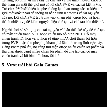
xe tăng, bộ binh và máy bay để chế tạo và thu thập. Người chơi có
thể tham gia một thế giới mở có lối chơi PVE và các sự kiện PVP.
Trò chơi PVP sẽ khiến ba phe chống lại nhau trong các sự kiện thế
giới mở khác nhau để thống trị hành tinh Kerberos và tài nguyên
của nó. Lối chơi PVE tập trung vào khám phá, cướp bóc và hoàn
thành nhiệm vụ để kiếm nguyên liệu chế tạo và chế tạo bản thiết kế.
Người chơi sẽ sử dụng các tài nguyên và bản thiết kế này để chế tạo
cỗ máy chiến tranh NFT hoặc chiêu mộ bộ binh NFT. Cỗ máy
chiến tranh lớn hơn và tốt hơn sẽ giúp người chơi thuận lợi hơn
trong PVP hoặc cho phép họ khám phá lâu hơn trong lĩnh vực này.
Càng khám phá lâu, họ càng thu thập được nhiều chiến lợi phẩm và
thu thập được càng nhiều chiến lợi phẩm để chế tạo các cỗ máy
chiến tranh và bộ binh lớn hơn, tốt hơn.
5. Vượt trội bởi Gala Games