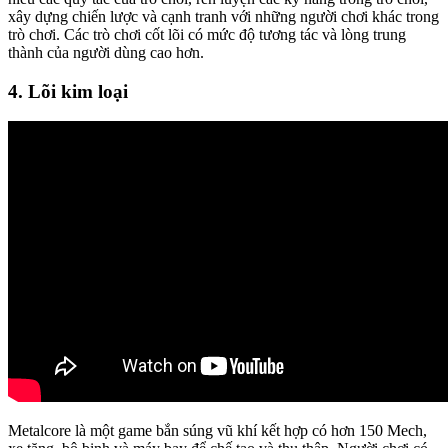
xây dựng chiến lược và cạnh tranh với những người chơi khác trong
trò chơi. Các trò chơi cốt lõi có mức độ tương tác và lòng trung
thành của người dùng cao hơn.
4. Lõi kim loại
Metalcore là một game bắn súng vũ khí kết hợp có hơn 150 Mech,