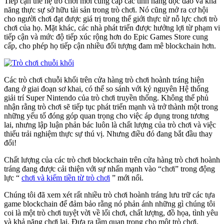
Tiếp cận thế hệ trò chơi mới cung cấp các tính năng độc đáo và khả
năng thực sự sở hữu tài sản trong trò chơi. Nó cũng mở ra cơ hội
cho người chơi đạt được giá trị trong thế giới thực từ nỗ lực chơi trò
chơi của họ. Mặt khác, các nhà phát triển được hưởng lợi từ phạm vi
tiếp cận và mức độ tiếp xúc rộng hơn do Epic Games Store cung
cấp, cho phép họ tiếp cận nhiều đối tượng đam mê blockchain hơn.
Các trò chơi chuỗi khối trên cửa hàng trò chơi hoành tráng hiện
đang ở giai đoạn sơ khai, có thể so sánh với kỷ nguyên Hệ thống
giải trí Super Nintendo của trò chơi truyền thống. Không thể phủ
nhận rằng trò chơi sẽ tiếp tục phát triển mạnh và trở thành một trong
những yếu tố đóng góp quan trọng cho việc áp dụng trong tương
lai, nhưng lập luận phản bác luôn là chất lượng của trò chơi và việc
thiếu trải nghiệm thực sự thú vị. Nhưng điều đó đang bắt đầu thay
đổi!
Chất lượng của các trò chơi blockchain trên cửa hàng trò chơi hoành
tráng đang được cải thiện với sự nhấn mạnh vào “chơi” trong động
lực “
chơi và kiếm tiền từ trò chơi
” mới nổi.
Chúng tôi đã xem xét rất nhiều trò chơi hoành tráng lưu trữ các tựa
game blockchain để đảm bảo rằng nó phản ánh những gì chúng tôi
coi là một trò chơi tuyệt vời về lối chơi, chất lượng, đồ họa, tình yêu
và khả năng chơi lại. Đưa ra tầm quan trọng cho một trò chơi.