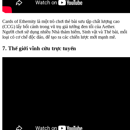
Cards of Ethernity là một trò chơi thẻ bài sưu tập chất lượng cao
(CCG) lấy bối cảnh trong vũ trụ giả tưởng đen tối của Aether.
Người chơi sử dụng nhiều Nhà thám hiểm, Sinh vật và Thẻ bài, mỗi
loại có cơ chế độc đáo, để tạo ra các chiến lược mới mạnh mẽ.
7. Thế giới vĩnh cửu trực tuyến