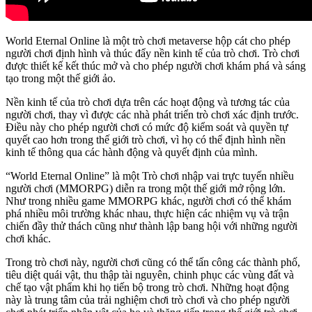
World Eternal Online là một trò chơi metaverse hộp cát cho phép
người chơi định hình và thúc đẩy nền kinh tế của trò chơi. Trò chơi
được thiết kế kết thúc mở và cho phép người chơi khám phá và sáng
tạo trong một thế giới ảo.
Nền kinh tế của trò chơi dựa trên các hoạt động và tương tác của
người chơi, thay vì được các nhà phát triển trò chơi xác định trước.
Điều này cho phép người chơi có mức độ kiểm soát và quyền tự
quyết cao hơn trong thế giới trò chơi, vì họ có thể định hình nền
kinh tế thông qua các hành động và quyết định của mình.
“World Eternal Online” là một Trò chơi nhập vai trực tuyến nhiều
người chơi (MMORPG) diễn ra trong một thế giới mở rộng lớn.
Như trong nhiều game MMORPG khác, người chơi có thể khám
phá nhiều môi trường khác nhau, thực hiện các nhiệm vụ và trận
chiến đầy thử thách cũng như thành lập bang hội với những người
chơi khác.
Trong trò chơi này, người chơi cũng có thể tấn công các thành phố,
tiêu diệt quái vật, thu thập tài nguyên, chinh phục các vùng đất và
chế tạo vật phẩm khi họ tiến bộ trong trò chơi. Những hoạt động
này là trung tâm của trải nghiệm chơi trò chơi và cho phép người