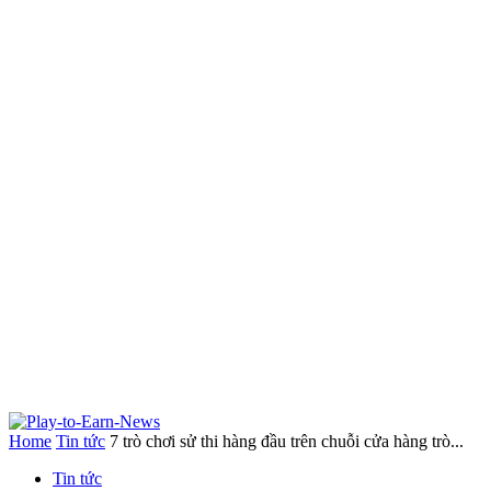
Home
Tin tức
7 trò chơi sử thi hàng đầu trên chuỗi cửa hàng trò...
Tin tức