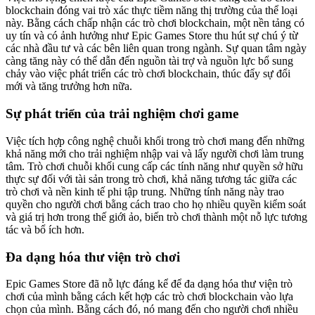
blockchain đóng vai trò xác thực tiềm năng thị trường của thể loại
này. Bằng cách chấp nhận các trò chơi blockchain, một nền tảng có
uy tín và có ảnh hưởng như Epic Games Store thu hút sự chú ý từ
các nhà đầu tư và các bên liên quan trong ngành. Sự quan tâm ngày
càng tăng này có thể dẫn đến nguồn tài trợ và nguồn lực bổ sung
chảy vào việc phát triển các trò chơi blockchain, thúc đẩy sự đổi
mới và tăng trưởng hơn nữa.
Sự phát triển của trải nghiệm chơi game
Việc tích hợp công nghệ chuỗi khối trong trò chơi mang đến những
khả năng mới cho trải nghiệm nhập vai và lấy người chơi làm trung
tâm. Trò chơi chuỗi khối cung cấp các tính năng như quyền sở hữu
thực sự đối với tài sản trong trò chơi, khả năng tương tác giữa các
trò chơi và nền kinh tế phi tập trung. Những tính năng này trao
quyền cho người chơi bằng cách trao cho họ nhiều quyền kiểm soát
và giá trị hơn trong thế giới ảo, biến trò chơi thành một nỗ lực tương
tác và bổ ích hơn.
Đa dạng hóa thư viện trò chơi
Epic Games Store đã nỗ lực đáng kể để đa dạng hóa thư viện trò
chơi của mình bằng cách kết hợp các trò chơi blockchain vào lựa
chọn của mình. Bằng cách đó, nó mang đến cho người chơi nhiều