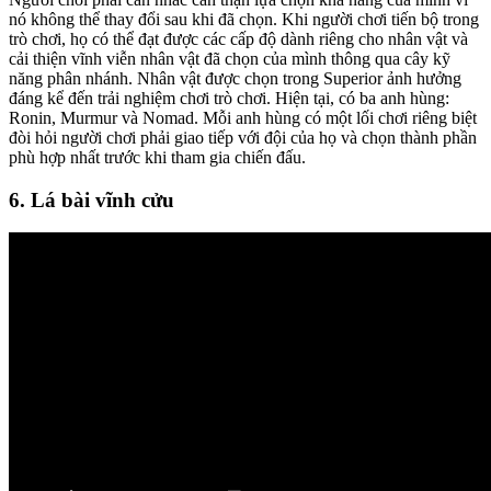
nó không thể thay đổi sau khi đã chọn. Khi người chơi tiến bộ trong
trò chơi, họ có thể đạt được các cấp độ dành riêng cho nhân vật và
cải thiện vĩnh viễn nhân vật đã chọn của mình thông qua cây kỹ
năng phân nhánh. Nhân vật được chọn trong Superior ảnh hưởng
đáng kể đến trải nghiệm chơi trò chơi. Hiện tại, có ba anh hùng:
Ronin, Murmur và Nomad. Mỗi anh hùng có một lối chơi riêng biệt
đòi hỏi người chơi phải giao tiếp với đội của họ và chọn thành phần
phù hợp nhất trước khi tham gia chiến đấu.
6. Lá bài vĩnh cửu