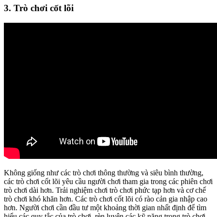
3. Trò chơi cốt lõi
Không giống như các trò chơi thông thường và siêu bình thường,
các trò chơi cốt lõi yêu cầu người chơi tham gia trong các phiên chơi
trò chơi dài hơn. Trải nghiệm chơi trò chơi phức tạp hơn và cơ chế
trò chơi khó khăn hơn. Các trò chơi cốt lõi có rào cản gia nhập cao
hơn. Người chơi cần đầu tư một khoảng thời gian nhất định để tìm
hiểu các quy tắc của trò chơi, rèn luyện các kỹ năng trong trò chơi,