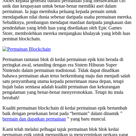
Akses kepada generasi baharu permainan yang menawarkan ciri
unik dan keupayaan untuk benar-benar memiliki aset dalam
permainan. Ia juga membuka peluang kepada pemain untuk
mendapatkan nilai dunia sebenar daripada usaha permainan mereka.
Sebaliknya, pembangun mendapat manfaat daripada jangkauan dan
pendedahan yang lebih luas yang disediakan oleh Epic Games
Store, membolehkan mereka menjangkau khalayak yang lebih luas
peminat blockchain.
Permainan rantaian blok di kedai permainan epik kini berada di
peringkat awal, setanding dengan era Sistem Hiburan Super
Nintendo dalam permainan tradisional. Tidak dapat dinafikan
bahawa permainan akan terus berkembang maju dan menjadi salah
satu penyumbang utama kepada penerimaan masa depan, tetapi
hujah balas sentiasa adalah kualiti permainan dan kekurangan
pengalaman yang benar-benar menyeronokkan. Tetapi itu mula
berubah!
Kualiti permainan blockchain di kedai permainan epik bertambah
baik dengan penekanan berat pada “bermain” dalam dinamik ”
bermain dan dapatkan permainan
” yang baru muncul.
Kami telah melalui pelbagai tajuk permainan blok blok kedai
permainan epik untuk memastikan ia mencerminkan perkara yang