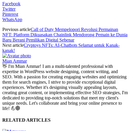
Facebook
Twitter
Pinterest
WhatsApp
Previous article
Call of Duty Mempelopori Revolusi Permainan
NFT: Platform Dikuasakan Chainlink Mendorong Pemain ke Dunia
Baru Berani Pemilikan Digital Sebenar
Next article
Cryptoys NFTs: AI-Chatbots Selamat untuk Kanak-
kanak!
Mian Ammar
👋 I'm Mian Ammar! I am a multi-talented professional with
expertise in WordPress website designing, content writing, and
SEO. With a passion for creating engaging websites and optimizing
them for search engines, I strive to provide exceptional digital
experiences. Whether it's designing visually appealing layouts,
creating great content, or implementing effective SEO strategies, I'm
dedicated to providing top-notch solutions that meet my client's
unique needs. Let's collaborate and bring your online presence to
life! 💪🌐
RELATED ARTICLES