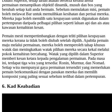
Dalam Superior, setiap larian adalah berbeza kerana arena
permainan menampilkan objektif dinamik, musuh dan bos yang
berubah setiap kali anda bermain. Sebelum memulakan misi, pemain
boleh melawat Bar untuk memulihkan kesihatan dan perisai mereka.
Mereka juga boleh memilih satu keupayaan untuk digunakan dalam
pertempuran daripada pelbagai pilihan seperti laluan api dan ais atau
kawasan kemahiran kesan.
Pemain mesti mempertimbangkan dengan teliti pilihan keupayaan
mereka kerana ia tidak boleh diubah setelah dipilih. Apabila pemain
maju melalui permainan, mereka boleh memperoleh tahap khusus
watak dan meningkatkan watak pilihan mereka secara kekal melalui
pokok kemahiran bercabang. Watak yang dipilih dalam Superior
memberi kesan ketara kepada pengalaman permainan. Pada masa
ini, terdapat tiga wira yang tersedia: Ronin, Murmur, dan Nomad.
Setiap wira mempunyai gaya permainan tersendiri yang memerlukan
pemain berkomunikasi dengan pasukan mereka dan memilih
komposisi yang paling sesuai sebelum terlibat dalam pertempuran.
6. Kad Keabadian