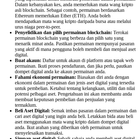
Dalam kebanyakan kes, anda memerlukan mata wang kripto
asli blockchain. Sebagai contoh, permainan berdasarkan
Ethereum memerlukan Ether (ETH). Anda boleh
mendapatkan mata wang kripto daripada bursa atau melalui
urus niaga peer-to-peer.
Penyelidikan dan pilih permainan blockchain:
Terokai
permainan blockchain yang berbeza dan pilih satu yang
menarik minat anda. Pastikan permainan mempunyai pasaran
yang aktif di mana pengguna boleh membeli dan menjual aset
digital.
Buat akaun:
Daftar untuk akaun di platform atau tapak web
permainan. Ikuti proses pendaftaran, dan jika perlu, pautkan
dompet digital anda ke akaun permainan anda.
Fahami ekonomi permainan:
Biasakan diri anda dengan
ekonomi dalam permainan dan jenis aset digital yang tersedia
untuk pembelian. Ketahui tentang kelangkaan, utiliti dan nilai
potensi pelbagai aset. Pengetahuan ini akan membantu anda
membuat keputusan pembelian dan penjualan yang
termaklum.
Beli Aset Digital:
Semak imbas pasaran dalam permainan dan
cari aset digital yang ingin anda beli. Letakkan bida atau beli
aset menggunakan mata wang kripto dalam dompet digital
anda. Ikut arahan yang diberikan oleh permainan untuk
menyelesaikan transaksi.
Simpan aset digital:
Sebaik sahaja anda membeli aset digital,