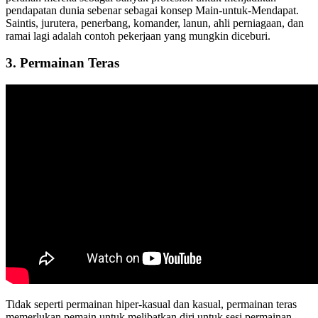
pendapatan dunia sebenar sebagai konsep Main-untuk-Mendapat.
Saintis, jurutera, penerbang, komander, lanun, ahli perniagaan, dan
ramai lagi adalah contoh pekerjaan yang mungkin diceburi.
3. Permainan Teras
Tidak seperti permainan hiper-kasual dan kasual, permainan teras
memerlukan pemain untuk melibatkan diri untuk sesi permainan