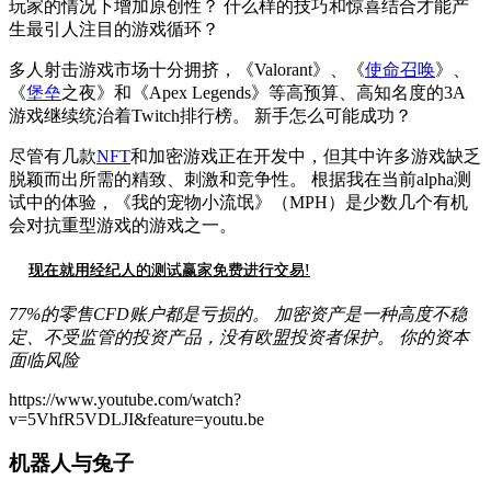
玩家的情况下增加原创性？ 什么样的技巧和惊喜结合才能产
生最引人注目的游戏循环？
多人射击游戏市场十分拥挤，《Valorant》、《
使命召唤
》、
《
堡垒
之夜》和《Apex Legends》等高预算、高知名度的3A
游戏继续统治着Twitch排行榜。 新手怎么可能成功？
尽管有几款
NFT
和加密游戏正在开发中，但其中许多游戏缺乏
脱颖而出所需的精致、刺激和竞争性。 根据我在当前alpha测
试中的体验，《我的宠物小流氓》（MPH）是少数几个有机
会对抗重型游戏的游戏之一。
现在就用经纪人的测试赢家免费进行交易!
77%的零售CFD账户都是亏损的。 加密资产是一种高度不稳
定、不受监管的投资产品，没有欧盟投资者保护。 你的资本
面临风险
https://www.youtube.com/watch?
v=5VhfR5VDLJI&feature=youtu.be
机器人与兔子