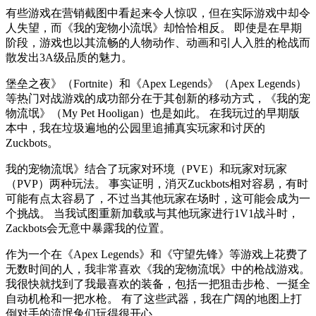
有些游戏在营销截图中看起来令人惊叹，但在实际游戏中却令
人失望，而《我的宠物小流氓》却恰恰相反。 即使是在早期
阶段，游戏也以其流畅的人物动作、动画和引人入胜的枪战而
散发出3A级品质的魅力。
堡垒之夜》（Fortnite）和《Apex Legends》（Apex Legends）
等热门对战游戏的成功部分在于其创新的移动方式，《我的宠
物流氓》（My Pet Hooligan）也是如此。 在我玩过的早期版
本中，我在垃圾遍地的公园里追捕真实玩家和讨厌的
Zuckbots。
我的宠物流氓》结合了玩家对环境（PVE）和玩家对玩家
（PVP）两种玩法。 事实证明，消灭Zuckbots相对容易，有时
可能有点太容易了，不过当其他玩家在场时，这可能会成为一
个挑战。 当我试图重新加载或与其他玩家进行1V1战斗时，
Zackbots会无意中暴露我的位置。
作为一个在《Apex Legends》和《守望先锋》等游戏上花费了
无数时间的人，我非常喜欢《我的宠物流氓》中的枪战游戏。
我很快就找到了我最喜欢的装备，包括一把狙击步枪、一挺全
自动机枪和一把水枪。 有了这些武器，我在广阔的地图上打
倒对手的流氓兔们玩得很开心。