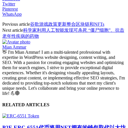
Twitter
Pinterest
WhatsApp
Previous article
谷歌游戏政策更新整合区块链和NFTs
Next article
科学家利用人工智能发现可杀死 “僵尸细胞”、抗击
老年性疾病的药物
Mian Ammar
👋 I'm Mian Ammar! I am a multi-talented professional with
expertise in WordPress website designing, content writing, and
SEO. With a passion for creating engaging websites and optimizing
them for search engines, I strive to provide exceptional digital
experiences. Whether it's designing visually appealing layouts,
creating great content, or implementing effective SEO strategies, I'm
dedicated to providing top-notch solutions that meet my client's
unique needs. Let's collaborate and bring your online presence to
life! 💪🌐
RELATED ARTICLES
P2E ERC-6551代币将用NFT拥有的钱包取代以太坊