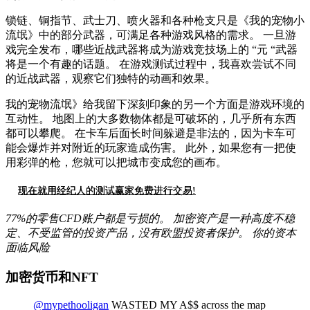
锁链、铜指节、武士刀、喷火器和各种枪支只是《我的宠物小
流氓》中的部分武器，可满足各种游戏风格的需求。 一旦游
戏完全发布，哪些近战武器将成为游戏竞技场上的 “元 “武器
将是一个有趣的话题。 在游戏测试过程中，我喜欢尝试不同
的近战武器，观察它们独特的动画和效果。
我的宠物流氓》给我留下深刻印象的另一个方面是游戏环境的
互动性。 地图上的大多数物体都是可破坏的，几乎所有东西
都可以攀爬。 在卡车后面长时间躲避是非法的，因为卡车可
能会爆炸并对附近的玩家造成伤害。 此外，如果您有一把使
用彩弹的枪，您就可以把城市变成您的画布。
现在就用经纪人的测试赢家免费进行交易!
77%的零售CFD账户都是亏损的。 加密资产是一种高度不稳
定、不受监管的投资产品，没有欧盟投资者保护。 你的资本
面临风险
加密货币和NFT
@mypethooligan
WASTED MY A$$ across the map