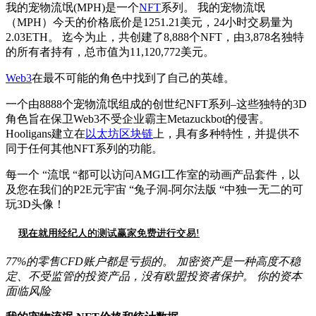
我的宠物流氓(MPH)是一个
NFT
系列。 我的宠物流氓
（MPH）今天的价格底价是1251.21美元，24小时交易量为
2.03ETH。 迄今为止，共创建了8,888个NFT，由3,878名独特
的所有者持有，总市值为11,120,772美元。
Web3
在最不可能的角色中找到了自己的英雄。
一个由8888个宠物流氓组成的创世纪NFT系列–这些独特的3D
角色旨在保卫Web3不受企业霸主Metazuckbot的侵害。
Hooligans建立在
以太坊区块链
上，具有多种特性，并提供不
同于任何其他NFT系列的功能。
每一个 “流氓 “都可以访问AMGI工作室的动画产品套件，以
及您在我们的P2E元宇宙 “兔子洞-阿尔法版 “中独一无二的可
玩3D头像！
现在就用经纪人的测试赢家免费进行交易!
77%的零售CFD账户都是亏损的。 加密资产是一种高度不稳
定、不受监管的投资产品，没有欧盟投资者保护。 你的资本
面临风险