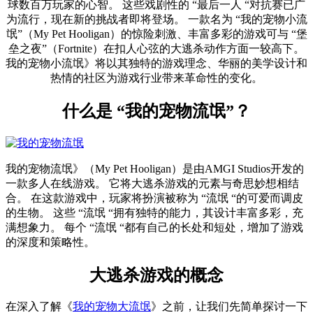
球数百万玩家的心智。 这些戏剧性的 “最后一人 “对抗赛已广
为流行，现在新的挑战者即将登场。 一款名为 “我的宠物小流
氓”（My Pet Hooligan）的惊险刺激、丰富多彩的游戏可与 “堡
垒之夜”（Fortnite）在扣人心弦的大逃杀动作方面一较高下。
我的宠物小流氓》将以其独特的游戏理念、华丽的美学设计和
热情的社区为游戏行业带来革命性的变化。
什么是 “我的宠物流氓”？
我的宠物流氓》（My Pet Hooligan）是由AMGI Studios开发的
一款多人在线游戏。 它将大逃杀游戏的元素与奇思妙想相结
合。 在这款游戏中，玩家将扮演被称为 “流氓 “的可爱而调皮
的生物。 这些 “流氓 “拥有独特的能力，其设计丰富多彩，充
满想象力。 每个 “流氓 “都有自己的长处和短处，增加了游戏
的深度和策略性。
大逃杀游戏的概念
在深入了解《
我的宠物大流氓
》之前，让我们先简单探讨一下