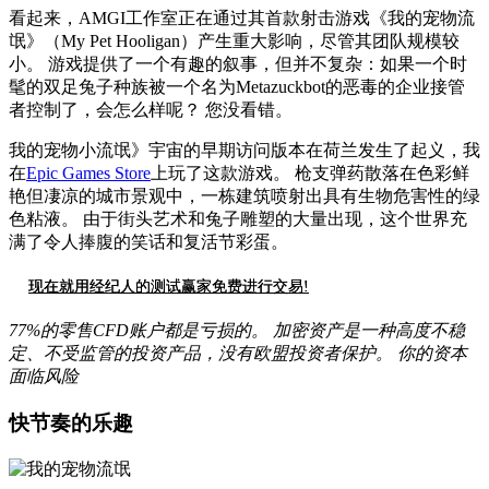
看起来，AMGI工作室正在通过其首款射击游戏《我的宠物流
氓》（My Pet Hooligan）产生重大影响，尽管其团队规模较
小。 游戏提供了一个有趣的叙事，但并不复杂：如果一个时
髦的双足兔子种族被一个名为Metazuckbot的恶毒的企业接管
者控制了，会怎么样呢？ 您没看错。
我的宠物小流氓》宇宙的早期访问版本在荷兰发生了起义，我
在
Epic Games Store
上玩了这款游戏。 枪支弹药散落在色彩鲜
艳但凄凉的城市景观中，一栋建筑喷射出具有生物危害性的绿
色粘液。 由于街头艺术和兔子雕塑的大量出现，这个世界充
满了令人捧腹的笑话和复活节彩蛋。
现在就用经纪人的测试赢家免费进行交易!
77%的零售CFD账户都是亏损的。 加密资产是一种高度不稳
定、不受监管的投资产品，没有欧盟投资者保护。 你的资本
面临风险
快节奏的乐趣