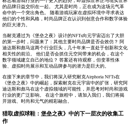
标志着游戏行业的一个更大的趋势，即虚拟世界正与现实世界
的品牌日益交织在一起。 尤其是时尚，正在成为这场元气革
命中的一个突出角色。 随着游戏玩家在虚拟环境中寻求表达
他们的个性和风格，时尚品牌正在认识到创意合作和数字体验
的巨大潜力。
当耐克通过为《堡垒之夜》设计的NFTs向元宇宙迈出了大胆
的第一步时，问题来了：其他主要时尚品牌是否会效仿？ 阿
迪达斯和彪马这两个行业巨头，几十年来一直处于创新和文化
相关性的前沿。 他们是否会抓住元空间带来的机会，在这个
数字领域建立自己的地位？ 答案还有待观察，但变革性体
验、虚拟时尚展示和互动品牌参与的潜力是巨大的。
在接下来的章节中，我们将深入研究耐克Airphoria NFTs在
《堡垒之夜》中的崛起，探索耐克在元宇宙中的扩张，研究阿
迪达斯和彪马在这个虚拟领域的可能性，并思考对时尚和游戏
行业的更广泛影响。 在这个旅程中，请加入我们，我们将揭
开游戏、时尚和元气的精彩融合。
猎取虚拟球鞋：堡垒之夜》中的下一层次的收集工
作