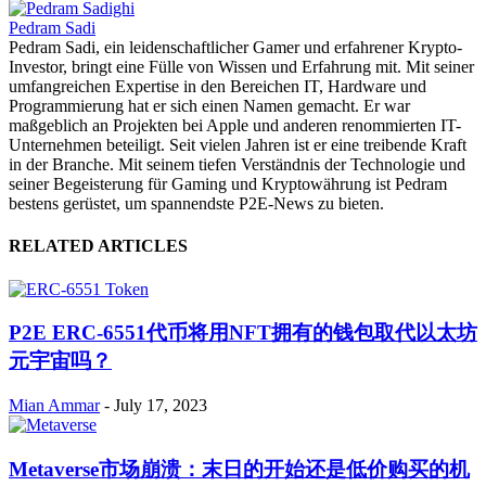
Pedram Sadi
Pedram Sadi, ein leidenschaftlicher Gamer und erfahrener Krypto-
Investor, bringt eine Fülle von Wissen und Erfahrung mit. Mit seiner
umfangreichen Expertise in den Bereichen IT, Hardware und
Programmierung hat er sich einen Namen gemacht. Er war
maßgeblich an Projekten bei Apple und anderen renommierten IT-
Unternehmen beteiligt. Seit vielen Jahren ist er eine treibende Kraft
in der Branche. Mit seinem tiefen Verständnis der Technologie und
seiner Begeisterung für Gaming und Kryptowährung ist Pedram
bestens gerüstet, um spannendste P2E-News zu bieten.
RELATED ARTICLES
P2E ERC-6551代币将用NFT拥有的钱包取代以太坊
元宇宙吗？
Mian Ammar
-
July 17, 2023
Metaverse市场崩溃：末日的开始还是低价购买的机