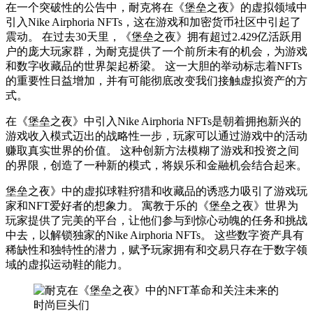
在一个突破性的公告中，耐克将在《堡垒之夜》的虚拟领域中
引入Nike Airphoria NFTs，这在游戏和加密货币社区中引起了
震动。 在过去30天里，《堡垒之夜》拥有超过2.429亿活跃用
户的庞大玩家群，为耐克提供了一个前所未有的机会，为游戏
和数字收藏品的世界架起桥梁。 这一大胆的举动标志着NFTs
的重要性日益增加，并有可能彻底改变我们接触虚拟资产的方
式。
在《堡垒之夜》中引入Nike Airphoria NFTs是朝着拥抱新兴的
游戏收入模式迈出的战略性一步，玩家可以通过游戏中的活动
赚取真实世界的价值。 这种创新方法模糊了游戏和投资之间
的界限，创造了一种新的模式，将娱乐和金融机会结合起来。
堡垒之夜》中的虚拟球鞋狩猎和收藏品的诱惑力吸引了游戏玩
家和NFT爱好者的想象力。 寓教于乐的《堡垒之夜》世界为
玩家提供了完美的平台，让他们参与到惊心动魄的任务和挑战
中去，以解锁独家的Nike Airphoria NFTs。 这些数字资产具有
稀缺性和独特性的潜力，赋予玩家拥有和交易只存在于数字领
域的虚拟运动鞋的能力。