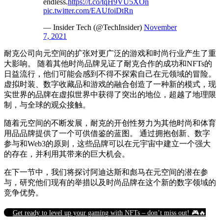
endless.
https://t.co/tqH9VU5XOn
pic.twitter.com/EAUfoiDtRn
— Insider Tech (@TechInsider)
November
7, 2021
耐克公司向元空间的扩张对更广泛的游戏和时尚行业产生了重
大影响。 随着其他时尚品牌见证了耐克合作的成功和NFTs的
日益流行，他们可能会感到不得不探索自己在元领域的冒险。
虚拟时装、数字收藏品和游戏的融合创造了一种新的模式，现
实世界的品牌在虚拟世界中获得了突出的地位，超越了地理限
制，与全球的观众接触。
随着元空间的不断发展，耐克的开创性努力为其他时尚和体育
用品品牌提供了一个可供借鉴的蓝图。 通过拥抱创新、数字
参与和Web3的原则，这些品牌可以在元宇宙中建立一个强大
的存在，并利用其带来的巨大机会。
在下一节中，我们将探讨阿迪达斯和彪马在元空间的潜在参
与，研究他们现有的举措以及时尚品牌在这个新的数字领域的
竞争优势。
Get ready to level up your gaming with NFTs – don’t miss out! 🎮🔥