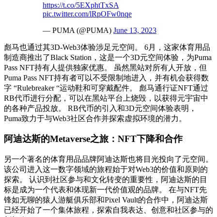
https://t.co/5EXphtTxSA
pic.twitter.com/lRpOFw0nqe
— PUMA (@PUMA)
June 13, 2023
彪马也通过其3D-Web3体验涉足元空间。 6月，这家体育用品
制造商推出了Black Station，这是一个3D元空间体验，为Puma
Pass NFT持有人提供独家优惠。 虽然黑站对所有人开放，但
Puma Pass NFT持有者可以不受限制地进入，并有机会获得数
字 “Rulebreaker “运动鞋和可穿戴配件。 彪马通行证NFT通过
RB代币进行分配，可以在黑站平台上烧毁，以获得元宇宙中
的各种产品投放。 RB代币的引入和3D元空间体验表明，
Puma致力于与Web3社区合作并探索虚拟环境的潜力。
阿迪达斯的Metaverse之旅：NFT下降和合作
另一个著名的体育用品品牌阿迪达斯也将目光投向了元空间。
该公司进入这一数字领域的旅程始于对Web3的价值和原则的
探索。 认识到社区参与和文化转变的重要性，阿迪达斯的目
标是成为一个代表和体现新一代价值观的品牌。 在与NFT先
锋如无聊的猿人游艇俱乐部和Pixel Vault的合作中，阿迪达斯
已经开始了一个集体旅程，探索自我表达、创意和社区参与的