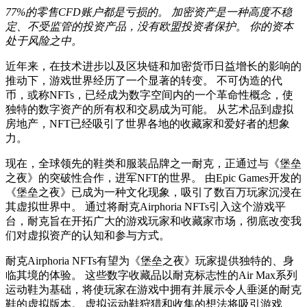
77%的零售CFD账户都是亏损的。 加密资产是一种高度不稳
定、不受监管的投资产品，没有欧盟投资者保护。 你的资本
处于风险之中。
近年来，在技术进步以及区块链和加密货币日益增长的影响的
推动下，游戏世界经历了一个显著的转变。 不可伪造的代
币，或称NFTs，已经成为数字空间内的一个革命性概念，使
独特的数字资产的所有权和交易成为可能。 从艺术品到虚拟
房地产，NFT已经吸引了世界各地的收藏家和爱好者的想象
力。
现在，全球领先的鞋类和服装品牌之一耐克，正通过与《堡垒
之夜》的突破性合作，进军NFT的世界。 由Epic Games开发的
《堡垒之夜》已成为一种文化现象，吸引了数百万玩家沉浸在
其虚拟世界中。 通过将耐克Airphoria NFTs引入这个游戏平
台，耐克旨在开拓广大的游戏玩家和收藏家市场，彻底改变我
们对虚拟资产的认知和参与方式。
耐克Airphoria NFTs有望为《堡垒之夜》玩家提供独特的、身
临其境的体验。 这些数字收藏品以耐克标志性的Air Max系列
运动鞋为基础，将使玩家在游戏中拥有并展示令人垂涎的耐克
鞋的虚拟版本。 虚拟运动鞋狩猎和收集的想法将吸引游戏