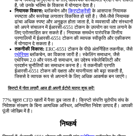
है, जो उनके भविष्य के विकास में योगदान देता है।
नियामक विकास:
ब्लॉकचेन और
क्रिप्टोकरेंसी
के आसपास नियामक
स्पष्टता और रूपरेखा लगातार विकसित हो रही है। जैसे-जैसे नियामक
ढांचा अधिक स्पष्ट और अनुकूल होता जाता है, वे व्यवसायों और संस्थानों
को अपने संचालन में ईआरसी-6551 टोकन के उपयोग का पता लगाने के
लिए प्रोत्साहित कर सकते हैं। नियामक समर्थन पारंपरिक वित्तीय
प्रणालियों में ईआरसी-6551 टोकन की व्यापक स्वीकृति और एकीकरण
में योगदान दे सकता है।
तकनीकी विकास:
ERC-6551 टोकन के पीछे अंतर्निहित तकनीक, जैसे
एथेरियम
ब्लॉकचेन, का विकास जारी है। स्केलिंग समाधान, जैसे
एथेरियम 2.0 और परत-दो समाधान, का उद्देश्य स्केलेबिलिटी और
प्रदर्शन चुनौतियों का समाधान करना है। ये तकनीकी प्रगति
ईआरसी-6551 टोकन की दक्षता और मापनीयता को बढ़ा सकती है,
जिससे वे व्यापक रूप से अपनाने के लिए अधिक आकर्षक बन जाएंगे।
क्रिप्टो में गोता लगाएँ! आज ही अपनी ईटोरो यात्रा शुरू करें!
77% खुदरा CFD खातों में पैसा डूब जाता है। क्रिप्टो संपत्ति यूरोपीय संघ के
निवेशक संरक्षण के बिना अत्यधिक अस्थिर, अनियमित निवेश उत्पाद हैं। आपकी
पूंजी जोखिम में है।
निष्कर्ष