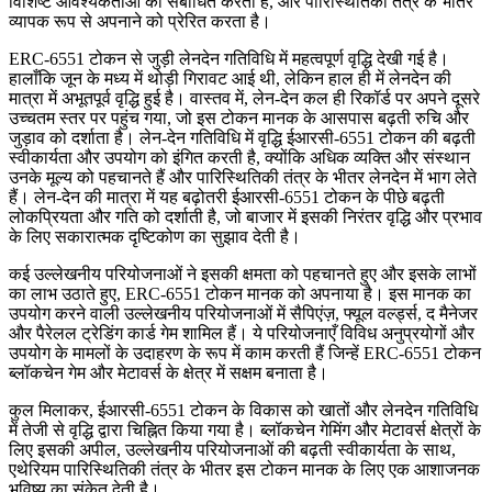
विशिष्ट आवश्यकताओं को संबोधित करता है, और पारिस्थितिकी तंत्र के भीतर
व्यापक रूप से अपनाने को प्रेरित करता है।
ERC-6551 टोकन से जुड़ी लेनदेन गतिविधि में महत्वपूर्ण वृद्धि देखी गई है।
हालाँकि जून के मध्य में थोड़ी गिरावट आई थी, लेकिन हाल ही में लेनदेन की
मात्रा में अभूतपूर्व वृद्धि हुई है। वास्तव में, लेन-देन कल ही रिकॉर्ड पर अपने दूसरे
उच्चतम स्तर पर पहुंच गया, जो इस टोकन मानक के आसपास बढ़ती रुचि और
जुड़ाव को दर्शाता है। लेन-देन गतिविधि में वृद्धि ईआरसी-6551 टोकन की बढ़ती
स्वीकार्यता और उपयोग को इंगित करती है, क्योंकि अधिक व्यक्ति और संस्थान
उनके मूल्य को पहचानते हैं और पारिस्थितिकी तंत्र के भीतर लेनदेन में भाग लेते
हैं। लेन-देन की मात्रा में यह बढ़ोतरी ईआरसी-6551 टोकन के पीछे बढ़ती
लोकप्रियता और गति को दर्शाती है, जो बाजार में इसकी निरंतर वृद्धि और प्रभाव
के लिए सकारात्मक दृष्टिकोण का सुझाव देती है।
कई उल्लेखनीय परियोजनाओं ने इसकी क्षमता को पहचानते हुए और इसके लाभों
का लाभ उठाते हुए, ERC-6551 टोकन मानक को अपनाया है। इस मानक का
उपयोग करने वाली उल्लेखनीय परियोजनाओं में सैपिएंज़, फ्यूल वर्ल्ड्स, द मैनेजर
और पैरेलल ट्रेडिंग कार्ड गेम शामिल हैं। ये परियोजनाएँ विविध अनुप्रयोगों और
उपयोग के मामलों के उदाहरण के रूप में काम करती हैं जिन्हें ERC-6551 टोकन
ब्लॉकचेन गेम और मेटावर्स के क्षेत्र में सक्षम बनाता है।
कुल मिलाकर, ईआरसी-6551 टोकन के विकास को खातों और लेनदेन गतिविधि
में तेजी से वृद्धि द्वारा चिह्नित किया गया है। ब्लॉकचेन गेमिंग और मेटावर्स क्षेत्रों के
लिए इसकी अपील, उल्लेखनीय परियोजनाओं की बढ़ती स्वीकार्यता के साथ,
एथेरियम पारिस्थितिकी तंत्र के भीतर इस टोकन मानक के लिए एक आशाजनक
भविष्य का संकेत देती है।