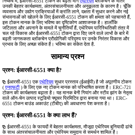
निष्कर्ष में, ईआरसी-6551 टोकन की बढ़ती मांग
एथेरियम
ब्लॉकचेन के भीतर
उनकी बेहतर कार्यक्षमता, अंतरसंचालनीयता और अनुकूलता के कारण है। चूँकि
व्यवसाय और उद्योग प्रक्रियाओं में क्रांति लाने, दक्षता में सुधार करने और नई
संभावनाओं को खोलने के लिए ईआरसी-6551 टोकन की क्षमता को पहचानते हैं,
इस टोकन मानक के लिए भविष्य का दृष्टिकोण आशाजनक है। हालाँकि
जटिलता और अपनाने के मामले में चुनौतियाँ हैं, एथेरियम पारिस्थितिकी तंत्र में
चल रहे विकास और ईआरसी-6551 टोकन द्वारा दिए जाने वाले लाभों के बारे में
बढ़ती जागरूकता ब्लॉकचेन प्रौद्योगिकी परिदृश्य पर उनके निरंतर विकास और
प्रभाव के लिए अच्छा संकेत है। भविष्य का संकेत देता है.
सामान्य प्रश्न
प्रश्न: ईआरसी-6551 क्या है?
ए:
ईआरसी-6551 एक
एथेरियम
सुधार प्रस्ताव (ईआईपी) है जो अपूरणीय टोकन
(
एनएफटी
) के लिए एक नए टोकन मानक को परिभाषित करता है। ERC-721
टोकन की कार्यक्षमता बढ़ाता है। यह मानक बेनी गियांग और स्टीव झांग के नेतृत्व
वाले ऑन-चेन उत्पाद स्टूडियो फ्यूचर प्रिमिटिव द्वारा बनाया गया था। ERC-
6551 टोकन बाउंड अकाउंट (टीबीए) की अवधारणा पेश करता है।
प्रश्न: ईआरसी-6551 के क्या लाभ हैं?
ए:
ईआरसी-6551 के फायदों में बेहतर कार्यक्षमता, मौजूदा एथेरियम बुनियादी ढांचे
के साथ अंतरसंचालनीयता और एथेरियम समुदाय से समर्थन शामिल है।