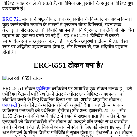
विशिष्ट व्यवहार वाले हो सकते हैं, या विभिन्न अनुप्रयोगों के अनुरूप विशिष्ट गुण
रख सकते हैं।
ERC-721
मानक ने अपूरणीय टोकन अनुप्रयोगों के विस्फोट को सक्षम किया।
कुछ उल्लेखनीय उपयोग के मामलों में प्रजनन योग्य बिल्लियाँ, रचनात्मक
कलाकृति और तरलता की स्थिति शामिल हैं। निष्क्रिय टोकन तेजी से ऑन-चेन
पहचान का एक रूप बनते जा रहे हैं। यह ERC-721 विनिर्देश से काफी
स्वाभाविक रूप से अनुसरण करता है – प्रत्येक अपूरणीय टोकन में एक विश्व
स्तर पर अद्वितीय पहचानकर्ता होता है, और विस्तार से, एक अद्वितीय पहचान
होती है।
ERC-6551 टोकन क्या है?
ERC-6551 टोकन
एथेरियम
ब्लॉकचेन पर आधारित एक टोकन मानक है। इसे
एथेरियम मेटावर्स पारिस्थितिकी तंत्र के भीतर एक विशिष्ट आवश्यकता को
संबोधित करने के लिए विकसित किया गया था, अर्थात् अपूरणीय टोकन (
एनएफटी
) को वॉलेट के मालिक होने की अनुमति देना। यह टोकन मानक
व्यक्तिगत एनएफटी को एथेरियम (ईटीएच) और अन्य ईआरसी-20, 721 और
1155 टोकन को सीधे अपने वॉलेट में रखने में सक्षम बनाता है। संक्षेप में, यह
एनएफटी को क्रिप्टोकरेंसी और टोकन को पकड़ने और उनके साथ बातचीत
करने की क्षमता देता है, जिससे आसान लेनदेन के लिए नई संभावनाएं खुलती हैं
और मेटावर्स के भीतर वित्तीय गतिविधि में सुधार होता है। ईआरसी-6551 टोकन