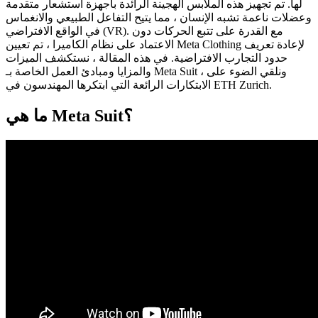
لها. تم تجهيز هذه الملابس الهجينة الرائدة بأجهزة استشعار متقدمة
وعضلات ناعمة تشبه الإنسان ، مما يتيح التفاعل الطبيعي والانغماس
في الواقع الافتراضي (VR). مع القدرة على تتبع الحركات دون
الاعتماد على نظام الكاميرا ، تم تعيين Meta Clothing لإعادة تعريف
حدود التجارب الافتراضية. في هذه المقالة ، نستكشف الميزات
والمزايا ومبادئ العمل الخاصة بـ Meta Suit ، ونلقي الضوء على
الابتكارات الرائعة التي ابتكرها المهندسون في ETH Zurich.
ما هي Meta Suit؟