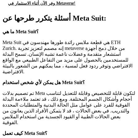
وفر الآن أثناء الاستثمار في Metaverse!
أسئلة يتكرر طرحها عن Meta Suit:
ما هي Meta Suit؟
Meta Suit هي قطعة ملابس رائدة طورها مهندسون في ETH
Zurich. إنه مصمم لتعزيز تجربة metaverse من خلال دمج أجهزة
استشعار متقدمة وعضلات ناعمة تشبه الإنسان. تسمح البدلة
للمستخدمين بالحصول على مزيد من التفاعل الطبيعي مع الواقع
الافتراضي وتوفر ردود فعل لمسية ، مما يمكنهم من الشعور بالبيئة
الافتراضية.
هل يمكن لأي شخص استخدام Meta Suit؟
تم تصميم بدلات Meta لتكون قابلة للتخصيص وقابلة للتعديل لتناسب
أحجام وأشكال الجسم المختلفة. ومع ذلك ، قد تعتمد ملاءمة البدلة
الفوقية للفرد على عوامل مثل الحالة البدنية والمتطلبات المحددة
والتدريب. في بعض الحالات ، قد لا يتمكن الأفراد الذين يعانون من
بعض الحالات الطبية أو القيود الجسدية من استخدام الملابس
الفوقية.
كيف تعمل Meta Suit؟