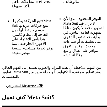
بالوظائف.
التفاعلات داخل metaverse
أكثر سهولة.
التوفر المحدود:
نظرًا لأن
تتبع الحركة:
يمكن لـ Meta
Meta Suit لا يزال قيد
Suit تتبع حركات مرتديها
التطوير ، فقد لا يكون متاحًا
ورسم خرائط لها دون
بسهولة لعامة الناس. في
الحاجة إلى نظام كاميرا.
البداية ، قد تقتصر الدعوى
هذا يلغي الاعتماد على
على تطبيقات أو صناعات
الأجهزة الخارجية ، مما
محددة ، وقد يستغرق
يوفر تجربة مستخدم سلسة
التوافر على نطاق واسع
وغير مقيدة.
وقتًا لتحقيقه.
من المهم ملاحظة أن هذه المزايا والعيوب تستند إلى الفهم الحالي
لتطوير Meta Suit وقد تتطور مع تقدم التكنولوجيا وإجراء مزيد من
التحسينات.
استثمر في Metaverse الآن!
كيف تعمل Meta Suit؟