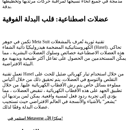
مدمجة في جميع أنحاء نسيجها لمراقبة حركات مرتديها وتخطيطها
بدقة.
عضلات اصطناعية: قلب البدلة الفوقية
تكمن في جوهر Meta Suit تقنية ثورية تُعرف بالمشغلات
الكهروستاتيكية المضخمة هيدروليكيًا ذاتية الشفاء (Hasel). تحاكي
هذه العضلات الاصطناعية خصائص وسلوك العضلات البشرية ، مما
يمكّن المستخدمين من الحصول على تفاعل أكثر طبيعية وبديهية مع
البيئة الافتراضية.
تعمل تقنية Hasel من خلال استخدام تيار كهربائي ضئيل للحث على
التقلص والتوسع في العضلات. يتم تحقيق ذلك من خلال أكياس
مملوءة بسائل خاص يتم رش الأقطاب الكهربائية عليها. من خلال
تطبيق الجهد على هذه الأقطاب الكهربائية ، تنقبض العضلات ، مما
يؤدي إلى تجربة ردود فعل لمسية واقعية. يمكن لمن يرتديها أن
“يشعر” بالأشياء والأنسجة في العالم الافتراضي حيث تستجيب
عضلات البدلة وفقًا لذلك.
استثمر في Metaverse مبكرًا الآن!