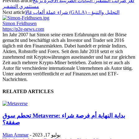
لغز ضرائب التشفير: البيانات الضريبية الأخيرة تزعج
Previous article
مستثمري التشفير
شراء عملة ألعاب غالا (GALA) – التحليل والتنبؤ
Next article
Simon Feldhusen
https://p2e-news.com
Im Jahr 2007 hat Simon seine ersten Erfahrungen mit der Börse
gemacht und beschäftigt sich als Investor und Trader seit 2016
täglich mit den Finanzmärkten. Dabei handelt er primär Indizes,
Aktien, Rohstoffe und Forex. Seit dem Jahr 2018 setzt er sich
zunehmend mit Kryptowährungen auseinander und hat zur gleichen
Zeit auch mehrere Krypto-Miner betrieben. Zudem ist er auch als
Autor für verschiedene internationale Unternehmen als Autor tätig.
Unter anderem veröffentlicht er auf Finanzen.net und ETF-
Nachrichten.
RELATED ARTICLES
تحطم سوق Metaverse: بداية النهاية أم فرصة شراء
صفقة؟
يوليو 17, 2023
-
Mian Ammar