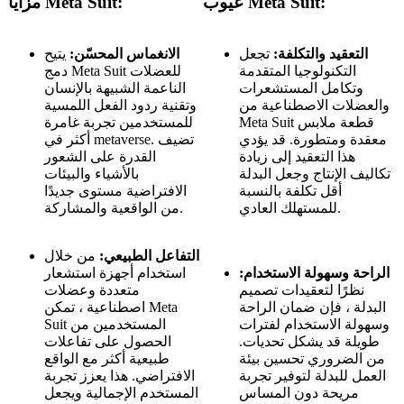
عيوب Meta Suit:
مزايا Meta Suit:
التعقيد والتكلفة:
تجعل
الانغماس المحسّن:
يتيح
التكنولوجيا المتقدمة
دمج Meta Suit للعضلات
وتكامل المستشعرات
الناعمة الشبيهة بالإنسان
والعضلات الاصطناعية من
وتقنية ردود الفعل اللمسية
Meta Suit قطعة ملابس
للمستخدمين تجربة غامرة
معقدة ومتطورة. قد يؤدي
أكثر في metaverse. تضيف
هذا التعقيد إلى زيادة
القدرة على الشعور
تكاليف الإنتاج وجعل البدلة
بالأشياء والبيئات
أقل تكلفة بالنسبة
الافتراضية مستوى جديدًا
للمستهلك العادي.
من الواقعية والمشاركة.
التفاعل الطبيعي:
من خلال
الراحة وسهولة الاستخدام:
استخدام أجهزة استشعار
نظرًا لتعقيدات تصميم
متعددة وعضلات
البدلة ، فإن ضمان الراحة
اصطناعية ، تمكن Meta
وسهولة الاستخدام لفترات
Suit المستخدمين من
طويلة قد يشكل تحديات.
الحصول على تفاعلات
من الضروري تحسين بيئة
طبيعية أكثر مع الواقع
العمل للبدلة لتوفير تجربة
الافتراضي. هذا يعزز تجربة
مريحة دون المساس
المستخدم الإجمالية ويجعل