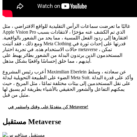
غالبًا ما تعرضت سماعات الرأس التقليدية للواقع الافتراضي ، مثل
Apple Vision Pro الذي تم الكشف عنه مؤخرًا ، لانتقادات بسبب
افتقارها إلى ردود الفعل اللمسية ، مما يحد من الشعور بالواقعية.
ومع ذلك ، فقد أثبتت Meta Clothing قدرتها على إحداث ثورة في
حالات الاستخدام هذه. في تجربة اختبار metaverse ، تمكن
المستخدمون الذين يرتدون البدلة من الشعور بطائر يهبط على
أيديهم ، مما خلق إحساسًا واقعيًا بشكل مذهل.
أعرب رئيس المشروع Maximilian Eberlein عن سعادته ، وسلط
الضوء على الطبيعة التحويلية لبدلة Meta Suit. وأكد على قدرة البدلة
على نقل المستخدمين إلى بيئات مختلفة تمامًا ، مثل المريخ ، حيث
يمكنهم التفاعل والشعور الحقيقي بالأشياء بطريقة لم يسبق لها
مثيل من قبل.
كن متقدمًا على وقتك واستثمر في Metaverse!
مستقبل Metaverse