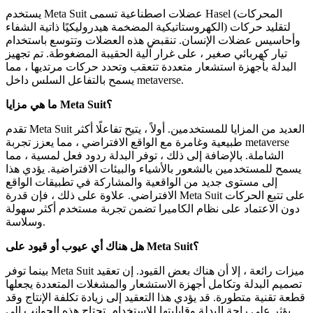
يستخدم Meta Suit عضلات اصطناعية تسمى Hasel (المحركات
الكهروستاتيكية المضخمة هيدروليكيًا ذاتية الشفاء) لتقليد حركات
وأحاسيس عضلات الإنسان. تنقبض هذه العضلات وتتوسع باستخدام
تيار كهربائي صغير ، على غرار آلية الحقيبة المضغوطة. تم تجهيز
البدلة بأجهزة استشعار متعددة تتعقب وتحدد حركات مرتديها ، مما
يسمح بالتفاعل السلس داخل metaverse.
ما هي مزايا Meta Suit؟
تقدم Meta Suit العديد من المزايا للمستخدمين. أولاً ، يتيح تفاعلًا أكثر
طبيعية وغامرة مع الواقع الافتراضي ، مما يعزز تجربة metaverse
الشاملة. بالإضافة إلى ذلك ، توفر البدلة ردود فعل لمسية ، مما
يسمح للمستخدمين بالشعور بالأشياء والبيئات الافتراضية. يؤدي هذا
إلى مستوى جديد من الواقعية والمشاركة في تطبيقات الواقع
الافتراضي. علاوة على ذلك ، فإن قدرة Meta Suit على تتبع الحركات
دون الاعتماد على نظام الكاميرا تضمن تجربة مستخدم أكثر سهولة
وسلاسة.
هل هناك أي عيوب أو قيود على Meta Suit؟
بينما توفر Meta Suit ميزات رائعة ، إلا أن هناك بعض القيود. إن تعقيد
تصميم البدلة وتكامل أجهزة الاستشعار والمشغلات المتعددة يجعلها
قطعة تقنية متطورة. قد يؤدي هذا التعقيد إلى زيادة تكلفة الإنتاج وقد
يؤثر على راحة البدلة وقابليتها للاستخدام. تحتاج هذه الجوانب إلى