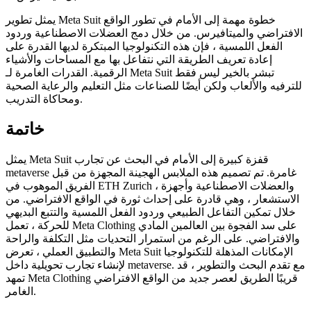
يمثل تطوير Meta Suit خطوة مهمة إلى الأمام في تطور الواقع
الافتراضي والميتافيرس. من خلال دمج العضلات الاصطناعية وردود
الفعل اللمسية ، فإن هذه التكنولوجيا المبتكرة لديها القدرة على
إعادة تعريف الطريقة التي نتفاعل بها مع المساحات والأشياء
الرقمية. القدرات الغامرة لـ Meta Suit تبشر بالخير ليس فقط
للترفيه والألعاب ولكن أيضًا للصناعات مثل التعليم والرعاية الصحية
ومحاكاة التدريب.
خاتمة
يمثل Meta Suit قفزة كبيرة إلى الأمام في البحث عن تجارب
metaverse غامرة. تم تصميم هذه الملابس الهجينة المجهزة من قبل
الفريق الموهوب في ETH Zurich ، والعضلات الاصطناعية وأجهزة
الاستشعار ، وهي قادرة على إحداث ثورة في الواقع الافتراضي. من
خلال تمكين التفاعل الطبيعي وردود الفعل اللمسية والتتبع البديهي
للحركة ، تعمل Meta Clothing على سد الفجوة بين العالمين المادي
والافتراضي. على الرغم من استمرار التحديات مثل التكلفة والراحة
والتطبيق العملي ، تعرض Meta Suit الإمكانات المذهلة للتكنولوجيا
لإنشاء تجارب تحويلية داخل metaverse. مع تقدم البحث والتطوير ، قد
تمهد Meta Clothing قريبًا الطريق لعصر جديد من الواقع الافتراضي
الغامر.