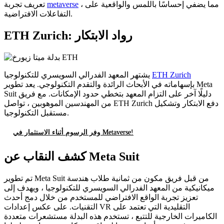
، مما يضفي إحساسًا باللمس والواقعية على
metaverse
تعريف تجربة
التفاعلات الافتراضية.
ETH Zurich: رواد الابتكار
ETH Zurich
يشتهر المعهد الفدرالي السويسري للتكنولوجيا
بإسهاماته في الأبحاث الرائدة والتقدم التكنولوجي. يعد تطوير Meta
Suit دليلًا آخر على التزام المعهد بتخطي حدود الإمكانات. مع فريق
من المهندسين الموهوبين ، تواصل ETH Zurich دفع الابتكار وتشكيل
مستقبل التكنولوجيا.
وفر الرسوم أثناء الاستثمار في Metaverse!
كشف النقاب عن Meta Suit
تم تطوير Meta Suit من قبل فريق مكون من ثمانية طلاب هندسة
ميكانيكية من المعهد الفدرالي السويسري للتكنولوجيا ، ويهدف إلى
تعزيز تجربة الواقع الافتراضي للمستخدم من خلال دمج أحدث
التقنيات. على عكس إعدادات VR التقليدية التي تعتمد على
الكاميرات الخارجية للتتبع ، تستخدم هذه البدلة مستشعرات متعددة