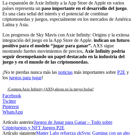
La expansión de Axie Infinity a la App Store de Apple en varios
países representa un
paso importante en el desarrollo del juego
.
Es una clara señal del interés y el potencial de combinar
criptomonedas y juegos, especialmente en los mercados de América
Latina y Asia.
Los progresos de Sky Mavis con Axie Infinity: Origins y la exitosa
integración del juego en la App Store de Apple.
indican un futuro
positivo para el modelo “jugar para ganar”.
AXS sigue
mostrando fuertes movimientos de precios,
Axie Infinity podría
seguir desempeñando un papel destacado en la industria del
juego y en el mundo de las criptomonedas.
¡No te pierdas nunca más las
noticias
más importantes sobre
P2E
y
los
juegos para jugar
!
¡Compra Axie Infinity (AXS) ahora en la mejor bolsa!
Facebook
Twitter
Pinterest
WhatsApp
Artículo anterior
Juegos de Jugar para Ganar – Todo sobre
Criptojuegos y NFT Juegos P2E
Artículo siguiente
Matter Labs refuerza zkSync Gaming con un alto