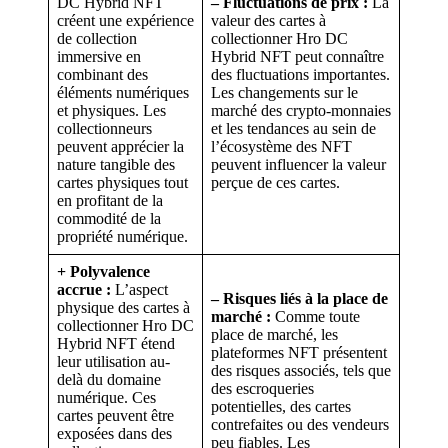
DC Hybrid NFT
– Fluctuations de prix :
La
créent une expérience
valeur des cartes à
de collection
collectionner Hro DC
immersive en
Hybrid NFT peut connaître
combinant des
des fluctuations importantes.
éléments numériques
Les changements sur le
et physiques. Les
marché des crypto-monnaies
collectionneurs
et les tendances au sein de
peuvent apprécier la
l’écosystème des NFT
nature tangible des
peuvent influencer la valeur
cartes physiques tout
perçue de ces cartes.
en profitant de la
commodité de la
propriété numérique.
+
Polyvalence
accrue :
L’aspect
– Risques liés à la place de
physique des cartes à
marché :
Comme toute
collectionner Hro DC
place de marché, les
Hybrid NFT étend
plateformes NFT présentent
leur utilisation au-
des risques associés, tels que
delà du domaine
des escroqueries
numérique. Ces
potentielles, des cartes
cartes peuvent être
contrefaites ou des vendeurs
exposées dans des
peu fiables. Les