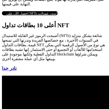
النهاية على قيمتها.
احصل الآن على NFTs بدون عمولات!
أعلى 10 بطاقات تداول NFT
أصبحت الرموز غير القابلة للاستبدال (NFTs) شائعة بشكل متزايد
في السنوات الأخيرة ، مع خصائصها الفريدة وندرتها التي تمنحها
قيمة.
بطاقات التداول NFT هي نوع من الأصول الرقمية التي يمكن
استخدامها للألعاب أو التجميع أو حتى الاستثمار.
إنها تشبه بطاقات
التداول الفعلية ولكنها موجودة على blockchain ويمكن شراؤها
وبيعها مثل أي عملة مشفرة أخرى.
نادر جدا