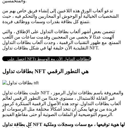
والمتحمسين.
تدعو ألعاب الورق هذه اللاعبين إلى إنشاء فريق خاص بهم من
الشخصيات الخيالية أو الوحوش أو المحاربين والتحكم فيه ، حيث
تتمتع كل بطاقة بقدرات وسمات ووظائف فريدة.
تتضمن بعض أشهر ألعاب بطاقات التداول على الإطلاق
،
والتي
ألهمت عددًا لا يحصى من المعجبين وقدمت ساعات من اللعب
الممتع.
مع ظهور التقنيات الرقمية ، وجدت ألعاب بطاقات التداول
التقليدية الآن خليفة لها في شكل بطاقات تداول NFT.
احصل على NFTs لبطاقات التداول الآن مع الوسيط!
بطاقات تداول NFT هي التطور الرقمي
جلبت بطاقات تداول NFT ، والمعروفة باسم بطاقات تداول الرموز
غير القابلة للاستبدال ، مستوى جديدًا من التطور الرقمي لعالم
ألعاب بطاقات التداول.
توجد هذه الأصول الرقمية المبتكرة كرموز
فريدة من نوعها يمكن أن تتخذ أشكالًا مختلفة مثل الرسومات أو
الرسوم التوضيحية أو الملفات الصوتية أو حتى مقاطع الفيديو.
كل بطاقة تداول NFT لها هوية توقيعها ، مع سمات وسجلات وملكية