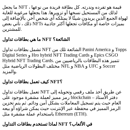
ما يجعل NFT قيمة هو تفرده وندرته. كل بطاقة فريدة من نوعها ،
لذلك من المستحيل نسخها أو تزويرها. هذا يجعلها مرغوبة للغاية
لهواة الجمع الذين يريدون شيئًا لا يمتلكه أي شخص آخر. بالإضافة إلى
ذلك ، تأتي بعض NFTs بميزات خاصة أو مكافآت تجعلها أكثر جاذبية
للمشترين.
ما هي بطاقات تداول NFT الشائعة؟
تشمل بطاقات تداول NFT الشائعة تلك من Panini America و Topps
Digital Series و Hro hybrid NFT Trading Cards و Epics CSGO
Hybrid NFT Trading Cards. تتميز هذه البطاقات بالرياضيين من
مختلف البطولات الرياضية مثل NFL و NBA و UFC و Soccer
والمزيد.
كيف تعمل بطاقات تداول NFT؟
تعمل بطاقات تداول NFT عن طريق أخذ ملف رقمي وتحويله إلى
رمز مميز لعملة مشفرة موجود على blockchain – دفتر الأستاذ
العام حيث يتم تسجيل المعاملات بشكل آمن ودائم. ثم يتم تخزين
الرمز المميز في محفظة عبر الإنترنت حيث يمكن شراؤه أو بيعه
باستخدام عملة مشفرة مثل Ethereum (ETH).
لماذا تستخدم بطاقات التداول NFT في الألعاب؟