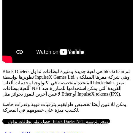
Block Duelers هي لعبة جديدة ومثيرة لبطاقات تداول blockchain تم
تطويرها بواسطة InpulseX Games Ltd. ، وهي شركة مقرها المملكة
المتحدة متخصصة في تكنولوجيا وخدمات ألعاب blockchain. تتميز
اللعبة ببطاقات NFT الفريدة التي يمكن استخدامها للمبارزة ضد
لاعبين آخرين للفوز بجوائز مثل Ether أو InpulseX tokens (IPX).
يمكن للاعبين أيضًا تخصيص طوابقهم بترقيات قوية وقدرات خاصة
لكسب ميزة على خصومهم في المعركة.
احصل على بطاقات تداول Block Dueler NFT ووفر الرسوم!