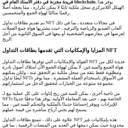
يوفر هذا
فريدة مخزنة في دفتر الأستاذ العام في blockchain.
الهيكل اللامركزي سجل ملكية ثابتًا لا يمكن تكراره ، مما يجعله أصلًا
رقميًا مثاليًا لهواة الجمع والمتحمسين.
تم تقديم بطاقات تداول NFT في مجالات متعددة ، بما في ذلك
ألعاب الفيديو والرياضة والترفيه ، حيث يشتريها هواة جمع العملات
لعرضها في معارضهم الشخصية أو بيعها في السوق الثانوية من أجل
الربح.
المزايا والإمكانيات التي تقدمها بطاقات التداول NFT
الفوائد والإمكانيات التي توفرها بطاقات التداول NFT عديدة لكل من
هواة الجمع والمبدعين.
لا يمكن لهواة الجمع الآن امتلاك أصول نادرة
ومطلوبة فقط بثقة من سجل ملكية تم التحقق منه ، ولكن يمكنهم
أيضًا تداول NFTs في الأسواق باستخدام العملة المشفرة ، مما يوفر
مجموعة متنوعة من الخيارات لتحقيق الدخل من استثماراتهم.
من ناحية أخرى ، يمكن للمبدعين ربح إتاوات على كل عملية بيع لـ
NFTs الخاصة بهم ، حتى بعد المعاملة الأولية.
يوفر هذا تدفقًا جديدًا
للإيرادات ويوفر إحساسًا جديدًا بالملكية والتحكم للمبدعين ، مما
يسمح لهم بجني أرباح مباشرة من قيمة عملهم.
علاوة على ذلك ، تتمتع بطاقات التداول NFT هذه بإمكانيات غير
محدودة حيث يمكن دمجها في العديد من المنصات الرقمية ، بما في