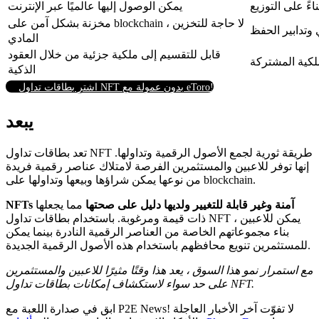
اءً على التوزيع
يمكن الوصول إليها عالميًا عبر الإنترنت
مخزنة بشكل آمن على blockchain ، لا حاجة للتخزين
 وتدابير الحفظ
المادي
قابل للتقسيم إلى ملكية جزئية من خلال العقود
لكية المشتركة
الذكية
اشترِ بطاقات تداول NFT بدون عمولة مع eToro!
يبعد
تعد بطاقات تداول NFT طريقة ثورية لجمع الأصول الرقمية وتداولها.
إنها توفر للاعبين والمستثمرين الفرصة لامتلاك عناصر رقمية فريدة
من نوعها يمكن شراؤها وبيعها وتداولها على blockchain.
NFTs آمنة وغير قابلة للتغيير ولديها دليل على صحتها
مما يجعلها
ذات قيمة ومرغوبة. باستخدام بطاقات تداول NFT ، يمكن للاعبين
بناء مجموعاتهم الخاصة من العناصر الرقمية النادرة بينما يمكن
للمستثمرين تنويع محافظهم باستخدام هذه الأصول الرقمية الجديدة.
مع استمرار نمو هذا السوق ، يعد هذا وقتًا مثيرًا للاعبين والمستثمرين
على حد سواء لاستكشاف إمكانات بطاقات تداول NFT.
لا تفوّت آخر الأخبار العاجلة
ابق في صدارة اللعبة مع P2E News!