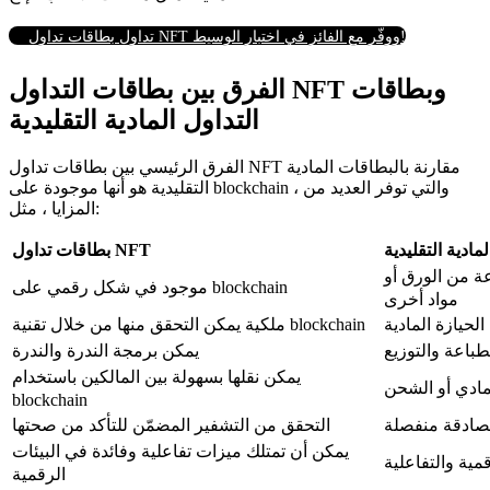
تداول بطاقات تداول NFT ووفّر مع الفائز في اختبار الوسيط!
الفرق بين بطاقات التداول NFT وبطاقات
التداول المادية التقليدية
الفرق الرئيسي بين بطاقات تداول NFT مقارنة بالبطاقات المادية
التقليدية هو أنها موجودة على blockchain ، والتي توفر العديد من
المزايا ، مثل:
مادية التقليدية
بطاقات تداول NFT
ة من الورق أو
موجود في شكل رقمي على blockchain
مواد أخرى
الحيازة المادية
ملكية يمكن التحقق منها من خلال تقنية blockchain
لطباعة والتوزيع
يمكن برمجة الندرة والندرة
يمكن نقلها بسهولة بين المالكين باستخدام
مادي أو الشحن
blockchain
صادقة منفصلة
التحقق من التشفير المضمّن للتأكد من صحتها
يمكن أن تمتلك ميزات تفاعلية وفائدة في البيئات
مية والتفاعلية
الرقمية