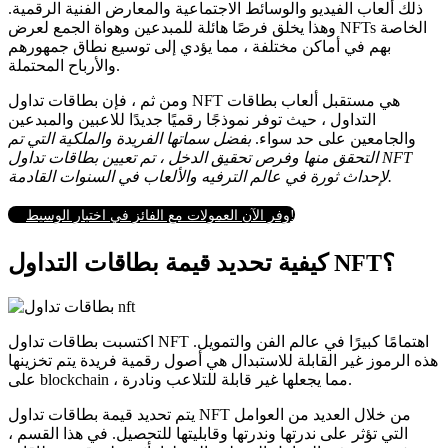
ذلك ألعاب الفيديو والوسائط الاجتماعية والمعارض الفنية الرقمية.
وهذا يخلق فرصًا هائلة للمبدعين وهواة الجمع لعرض NFTs الخاصة
بهم في أماكن مختلفة ، مما يؤدي إلى توسيع نطاق جمهورهم
والأرباح المحتملة.
ومن ثم ، فإن بطاقات تداول NFT هي مستقبل ألعاب بطاقات
التداول ، حيث توفر نموذجًا رقميًا جديدًا للاعبين والمبدعين
والجامعين على حد سواء.
بفضل سماتها الفريدة والملكية التي تم
التحقق منها وفرص تحقيق الدخل ، تم تعيين بطاقات تداول NFT
لإحداث ثورة في عالم الترفيه والألعاب في السنوات القادمة.
وفر الآن العمولات مع الفائز في اختبار الوسيط!
كيفية تحديد قيمة بطاقات التداول NFT؟
اكتسبت بطاقات تداول NFT اهتمامًا كبيرًا في عالم الفن والتمويل.
هذه الرموز غير القابلة للاستبدال هي أصول رقمية فريدة يتم تخزينها
على blockchain ، مما يجعلها غير قابلة للتلاعب ونادرة.
يتم تحديد قيمة بطاقات تداول NFT من خلال العديد من العوامل
التي تؤثر على ندرتها وندرتها وقابليتها للتحصيل.
في هذا القسم ،