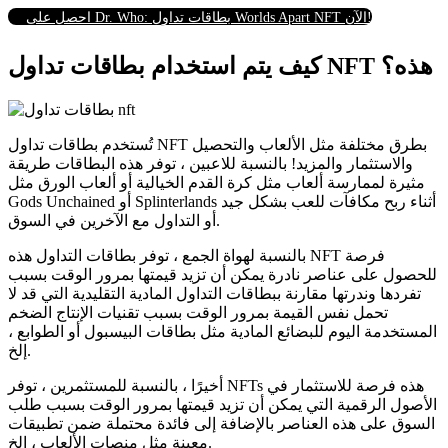
احصل على Dr. Who: بطاقات تداول Worlds Apart NFT الآن!
كيف يتم استخدام بطاقات تداول NFT هذه؟
تُستخدم بطاقات تداول NFT بطرق مختلفة مثل الألعاب والتحصيل
والاستثمار والمزيد! بالنسبة للاعبين ، توفر هذه البطاقات طريقة
مثيرة لممارسة ألعاب مثل كرة القدم الخيالية أو ألعاب الورق مثل
Gods Unchained أو Splinterlands أثناء ربح مكافآت للعب بشكل جيد
أو التداول مع الآخرين في السوق.
بالنسبة لهواة الجمع ، توفر بطاقات التداول هذه NFT فرصة
للحصول على عناصر نادرة يمكن أن تزيد قيمتها بمرور الوقت بسبب
تفردها وندرتها مقارنة ببطاقات التداول المادية التقليدية التي قد لا
تحمل نفس القيمة بمرور الوقت بسبب تقنيات الإنتاج الضخم
المستخدمة اليوم للبضائع المادية مثل بطاقات البيسبول أو الطوابع ،
إلخ.
أخيرًا ، بالنسبة للمستثمرين ، توفر NFTs هذه فرصة للاستثمار في
الأصول الرقمية التي يمكن أن تزيد قيمتها بمرور الوقت بسبب طلب
السوق على هذه العناصر بالإضافة إلى فائدة محتملة ضمن تطبيقات
معينة مثل منصات الألعاب ، إلخ.