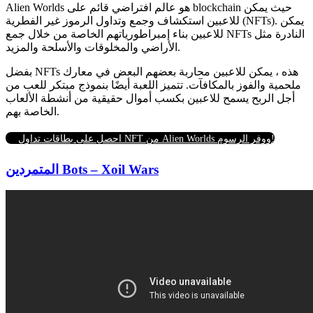
Alien Worlds هو عالم افتراضي قائم على blockchain حيث يمكن
للاعبين استكشاف وجمع وتداول الرموز غير الفطرية (NFTs). يمكن
للاعبين بناء إمبراطورياتهم الخاصة من خلال جمع NFTs النادرة مثل
الأراضي والمخلوقات والأسلحة والمزيد.
بفضل NFTs هذه ، يمكن للاعبين محاربة بعضهم البعض في معارك
ملحمية والفوز بالمكافآت. تتميز اللعبة أيضًا بنموذج مبتكر للعب من
أجل الربح يسمح للاعبين بكسب أموال حقيقية من أنشطة الألعاب
الخاصة بهم.
احصل على بطاقات تداول NFT من Alien Worlds ووفر الرسوم!
المتمردين Bots – Xoil Wars