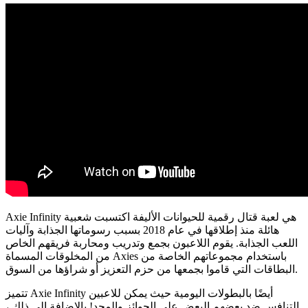
Axie Infinity هي لعبة قتال رقمية للحيوانات الأليفة اكتسبت شعبية
هائلة منذ إطلاقها في عام 2018 بسبب رسوماتها الجذابة وآليات
اللعب الجذابة. يقوم اللاعبون بجمع وتدريب ومحاربة فريقهم الخاص
من المخلوقات المسماة Axies باستخدام مجموعاتهم الخاصة من
البطاقات التي قاموا بجمعها من حزم التعزيز أو شراؤها من السوق.
تتميز Axie Infinity أيضًا بالبطولات اليومية حيث يمكن للاعبين
التنافس ضد بعضهم البعض على الجوائز والمجد! بالإضافة إلى ذلك ،