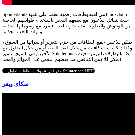
Splinterlands هي لعبة بطاقات رقمية تعتمد على تقنية blockchain
حيث يتقاتل اللاعبون مع بعضهم البعض باستخدام طوابقهم الخاصة
من الوحوش والتعاويذ.
تقدم تجربة لعب غامرة مع رسوماتها الجذابة
وآليات اللعب الجذابة.
يمكن للاعبين جمع البطاقات من حزم التعزيز أو شرائها من السوق ،
وكذلك كسب المكافآت من خلال لعب اللعبة أو من خلال التداول مع
الآخرين في السوق. تتميز Splinterlands أيضًا بالبطولات اليومية حيث
يمكن للاعبين التنافس ضد بعضهم البعض على الجوائز والمجد!
وفر الآن عمولات بطاقات تداول Splinterland NFT!
سكاي ويفر