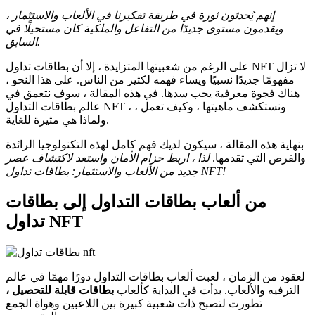
إنهم يُحدثون ثورة في طريقة تفكيرنا في الألعاب والاستثمار ،
ويقدمون مستوى جديدًا من التفاعل والملكية كان مستحيلًا في
السابق.
على الرغم من شعبيتها المتزايدة ، إلا أن بطاقات تداول NFT لا تزال
مفهومًا جديدًا نسبيًا ويساء فهمه لكثير من الناس.
على هذا النحو ،
هناك فجوة معرفية يجب سدها.
في هذه المقالة ، سوف نتعمق في
عالم بطاقات التداول NFT ، ونستكشف ماهيتها ، وكيف تعمل ،
ولماذا هي مثيرة للغاية.
بنهاية هذه المقالة ، سيكون لديك فهم كامل لهذه التكنولوجيا الرائدة
والفرص التي تقدمها.
لذا ، اربط حزام الأمان واستعد لاكتشاف عصر
جديد من الألعاب والاستثمار: بطاقات تداول NFT!
من ألعاب بطاقات التداول إلى بطاقات
تداول NFT
لعقود من الزمان ، لعبت ألعاب بطاقات التداول دورًا مهمًا في عالم
الترفيه والألعاب.
بدأت في البداية كألعاب
بطاقات قابلة للتحصيل ،
تطورت لتصبح ذات شعبية كبيرة بين اللاعبين وهواة الجمع