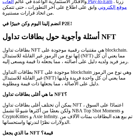
زرنا
.
ألعاب Play-to-Earn
والأفكار الاستثمارية الواعدة في عالم
موقع إلكتروني
وابق على اطلاع على آخر التطورات ، حتى تتمكن
من اتخاذ قرارات مستنيرة.
انضم إلينا اليوم وكن خبيرًا في P2E!
أسئلة وأجوبة حول بطاقات تداول NFT
بطاقات تداول NFT هي مقتنيات رقمية موجودة على blockchain.
إنها نوع من الرموز غير القابلة للاستبدال (NFT) مما يعني أن كل
رمز فريد ولديه دليل على أصالته ، مما يجعله ذا قيمة ويسعى إليه.
بطاقات التداول NFT موجودة على blockchain وهي نوع من الرموز
غير القابلة للاستبدال (NFT) مما يعني أن كل واحدة فريدة ولديها
دليل على الأصالة ، مما يجعلها ذات قيمة ومطلوبة.
ما هي أغلى بطاقات تداول NFT؟
يمكن أن تختلف أغلى بطاقات تداول NFT اعتمادًا على السوق ،
ولكن بعضًا من أكثرها شيوعًا تشمل NBA Top Shot Moments و
CryptoKitties و Axie Infinity. تم بيع هذه البطاقات بمئات الآلاف من
الدولارات نظرًا لندرتها واستحسانها.
ما الذي يجعل NFT قيمة؟