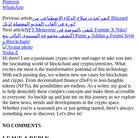
Pinterest
WhatsApp
كيف يُحدث سلاح الذكاء الاصطناعي من Blizzard
Previous article
ثورة في ألعاب الفيديو المفضلة لديك!
NFT Metaverse يلتقي بالموضة في Fortnite X Nike!
Next article
اكتشف مجموعة المستوى التالي مع Puma و Adidas و Fusing Style
و Blockchain!
Nisha Z
Hi there! I am a passionate crypto writer and eager to take you into
the fascinating world of blockchain and cryptocurrencies. What
excites me most is the transformative potential of this technology.
With each passing day, we witness new use cases for blockchain
and crypto. From decentralized finance (DeFi) to non-fungible
tokens (NFTs), the possibilities are endless. As a writer, my goal is
to help demystify these complex concepts and make them accessible
to everyone. So buckle up and join me on this journey as we explore
the latest news, trends and developments in the crypto space.
Whether you're a seasoned pro or just getting started, there's always
something new to discover. Let's dive in!
NO COMMENTS