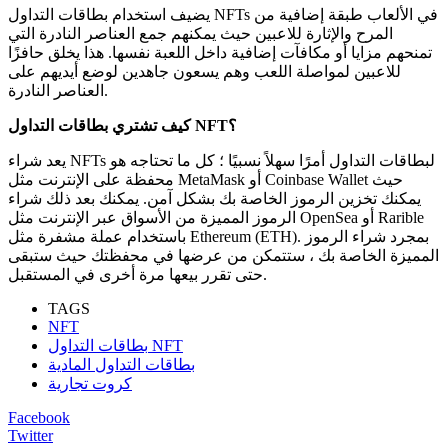
يضيف استخدام بطاقات التداول NFTs في الألعاب طبقة إضافية من
المرح والإثارة للاعبين حيث يمكنهم جمع العناصر النادرة التي
تمنحهم مزايا أو مكافآت إضافية داخل اللعبة نفسها. هذا يخلق حافزًا
للاعبين لمواصلة اللعب وهم يسعون جاهدين لوضع أيديهم على
العناصر النادرة.
كيف تشتري بطاقات التداول NFT؟
يعد شراء NFTs لبطاقات التداول أمرًا سهلاً نسبيًا ؛ كل ما تحتاجه هو
محفظة على الإنترنت مثل MetaMask أو Coinbase Wallet حيث
يمكنك تخزين الرموز الخاصة بك بشكل آمن. يمكنك بعد ذلك شراء
الرموز المميزة من الأسواق عبر الإنترنت مثل OpenSea أو Rarible
باستخدام عملة مشفرة مثل Ethereum (ETH). بمجرد شراء الرموز
المميزة الخاصة بك ، ستتمكن من عرضها في محفظتك حيث ستبقى
حتى تقرر بيعها مرة أخرى في المستقبل.
TAGS
NFT
بطاقات التداول NFT
بطاقات التداول المادية
كروت تجارية
Facebook
Twitter