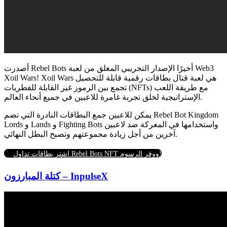
أصدرت Rebel Bots أخيرًا الإصدار التجريبي المغلق من لعبة Web3
Xoil Wars! Xoil Wars هي لعبة قتال بطاقات رقمية قابلة للتحصيل
تجمع بين الرموز غير القابلة للفطريات (NFTs) مع طريقة اللعب
الإستراتيجية لخلق تجربة غامرة للاعبين في جميع أنحاء العالم.
يمكن للاعبين جمع البطاقات النادرة التي تضم Rebel Bot Kingdom
Lords و Lands و Fighting Bots واستخدامها في المعركة ضد لاعبين
آخرين من أجل زيادة مجموعتهم وتصبح البطل النهائي.
اشترِ بطاقات تداول Rebel Bots NFT ووفر الرسوم!
كتلة المبارزون – InpulseX