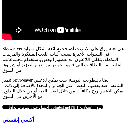
Skyweaver هي لعبة ورق على الإنترنت أصبحت شائعة بشكل متزايد
في السنوات الأخيرة بسبب آليات اللعب المبتكرة والمرئيات
المذهلة. يتقاتل اللاعبون مع بعضهم البعض باستخدام مجموعاتهم
الخاصة من البطاقات التي قاموا بجمعها من حزم التعزيز أو شراؤها
من السوق.
تتميز Skyweaver أيضًا بالبطولات اليومية حيث يمكن للاعبين
التنافس ضد بعضهم البعض على الجوائز والمجد! بالإضافة إلى ذلك ،
يمكن للاعبين ربح مكافآت من خلال لعب اللعبة أو من خلال التداول
مع الآخرين في السوق.
احصل على بطاقات تداول Splinterland NFT بدون عمولات!
أكسي إنفينيتي