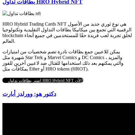
بطاقات تداول HRO Hybrid NFT
HRO Hybrid Trading Cards NFT هي نوع ثوري جديد من الأصول
الرقمية التي تجمع بين ميكانيكا بطاقات التداول التقليدية وتكنولوجيا
blockchain لخلق تجربة لعب فريدة حقًا للمستخدمين في جميع أنحاء
العالم.
يمكن للاعبين جمع بطاقات نادرة تضم شخصيات من امتيازات
شهيرة مثل Star Trek و Marvel Comics و DC Comics والمزيد ،
والتي يمكنهم بعد ذلك استخدامها للقتال ضد لاعبين آخرين للفوز
بمكافآت مثل Ether أو HRO tokens (HROT).
اشتر بطاقات تداول HRO Hybrid NFT الآن!
دكتور هو: وورلدز أبارت