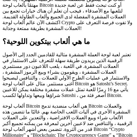
مهتمًا بألعاب لوحة Bitcoin أو كنت تبحث فقط عن لعبة جديدة
لتلعبها مع الأصدقاء ، فيجب أن تعلم أن هناك خيارات تجمع بين
العملات المشفرة المفضلة لدى الجميع وألعاب الطاولة القديمة.
اكتشف الآن عالم ألعاب لوحة Crypto ولا تفوت فرصة التعرف على
العملات المشفرة بطريقة ممتعة وجذابة!
ما هي ألعاب بيتكوين اللوحية؟
تعتبر لعبة لوحة العملة المشفرة مثالية للقادمين الجدد إلى الأصول
الرقمية الذين يريدون طريقة سهلة للتعرف على الاستثمار في
العملات المشفرة. في اللعبة ، يلعب اللاعبون دور مستثمري
العملات المشفرة ، ويقومون بشراء وبيع الرموز المشفرة ،
والاستثمار في عمليات الطرح الأولي للعملات ، والتنافس ليصبحوا
أغنى مستثمر. مثال على ألعاب لوحة Bitcoin هو Satoshi’s Secret.
يأتي مع 16 رمزًا للعبة تمثل عملات مشفرة مختلفة يمكن للاعبين
شراؤها وبيعها وتداولها لكسب Satoshi ، أصغر فئة من Bitcoin.
ألعاب لوحة Bitcoin هي ألعاب منضدية تدمج Bitcoin والعملات
المشفرة الأخرى في آليات اللعب الخاصة بهم. غالبًا ما تتضمن هذه
الألعاب شراء وبيع العملات الافتراضية ، والتعدين على العملات
الرقمية ، والتنافس ضد لاعبين آخرين لمعرفة من يمكنه تجميع أكبر
قدر من الثروة. تتضمن بعض أشهر ألعاب لوحة Bitcoin “Crypto
Millionaire” و “Blockchain: The Cryptocurrency Game” و “Bitcoin