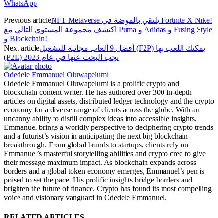
WhatsApp
NFT Metaverse يلتقي بالموضة في Fortnite X Nike!
Previous article
اكتشف مجموعة المستوى التالي مع Puma و Adidas و Fusing Style
و Blockchain!
أفضل 9 ألعاب مجانية للتشغيل (F2P) يمكنك اللعب بها
Next article
(P2E) يجب البحث عنها في عام 2023
Odedele Emmanuel Oluwapelumi
Odedele Emmanuel Oluwapelumi is a prolific crypto and
blockchain content writer. He has authored over 300 in-depth
articles on digital assets, distributed ledger technology and the crypto
economy for a diverse range of clients across the globe. With an
uncanny ability to distill complex ideas into accessible insights,
Emmanuel brings a worldly perspective to deciphering crypto trends
and a futurist’s vision in anticipating the next big blockchain
breakthrough. From global brands to startups, clients rely on
Emmanuel’s masterful storytelling abilities and crypto cred to give
their message maximum impact. As blockchain expands across
borders and a global token economy emerges, Emmanuel’s pen is
poised to set the pace. His prolific insights bridge borders and
brighten the future of finance. Crypto has found its most compelling
voice and visionary vanguard in Odedele Emmanuel.
RELATED ARTICLES