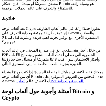
مشفرًا متمرسًا أو مبتدئًا ، فإن احتكار Bitcoin هو وسيلة رائعة
للاستمتاع والتعرف على عالم العملات الرقمية.
خاتمة
تعد ألعاب لوحة Crypto تطورًا جديدًا رائعًا في عالم ألعاب الطاولة.
إنها توفر طريقة ممتعة وجذابة للتعرف على Bitcoin والعملات
المشفرة الأخرى مع توفير تجربة لعب فريدة ومثيرة. لذا ، لماذا لا
تجربهم؟
ابق في صدارة المنحنى في عالم ألعاب blockchain من خلال أخبار
P2E الحصرية التي تغطي أحدث ألعاب التشفير ونصائح الألعاب
وأفكار الاستثمار. سواء كنت لاعبًا متمرسًا أو مبتدئًا ، ستأخذ رؤيتنا
الخبيرة بتجربة اللعب الخاصة بك إلى المستوى التالي.
يمكنك فقط اكتشاف هوايتك المفضلة الجديدة! إذا كنت مهتمًا بشراء
أي من ألعاب لوحة Bitcoin هذه ، فتحقق من العروض المتوفرة على
ألعاب P2E المربحة والجذابة.
Amazon. أو اكتشف عالم
أسئلة وأجوبة حول ألعاب لوحة Bitcoin و
Crypto