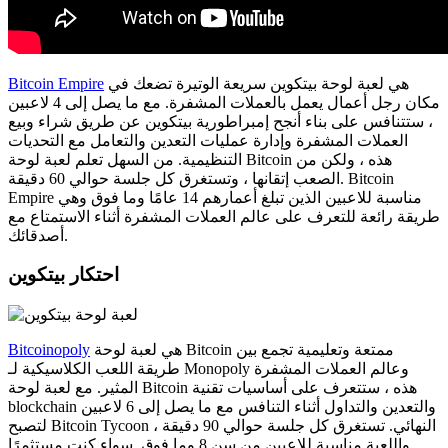
هي لعبة لوحة بيتكوين سريعة الوتيرة تضعك في
Bitcoin Empire
مكان رجل أعمال يعمل بالعملات المشفرة. مع ما يصل إلى 4 لاعبين
، ستتنافس على بناء أنجح إمبراطورية بيتكوين عن طريق شراء وبيع
العملات المشفرة وإدارة عمليات التعدين والتعامل مع التحديات
التنظيمية. من السهل تعلم لعبة لوحة Bitcoin هذه ، ولكن من
الصعب إتقانها ، وتستغرق كل جلسة حوالي 60 دقيقة. Bitcoin
Empire مناسبة للاعبين الذين تبلغ أعمارهم 14 عامًا وما فوق وهي
طريقة رائعة للتعرف على عالم العملات المشفرة أثناء الاستمتاع مع
أصدقائك.
احتكار بيتكوين
هي لعبة لوحة Bitcoin ممتعة وتعليمية تجمع بين
Bitcoinopoly
طريقة اللعب الكلاسيكية لـ Monopoly وعالم العملات المشفرة
المثير. مع لعبة لوحة Bitcoin هذه ، ستتعرف على أساسيات تقنية
blockchain والتعدين والتداول أثناء التنافس مع ما يصل إلى 6 لاعبين
لتصبح Bitcoin Tycoon النهائي. تستغرق كل جلسة حوالي 90 دقيقة ،
واللعبة مناسبة للاعبين من سن 8 وما فوق. سواء كنت مستثمرًا