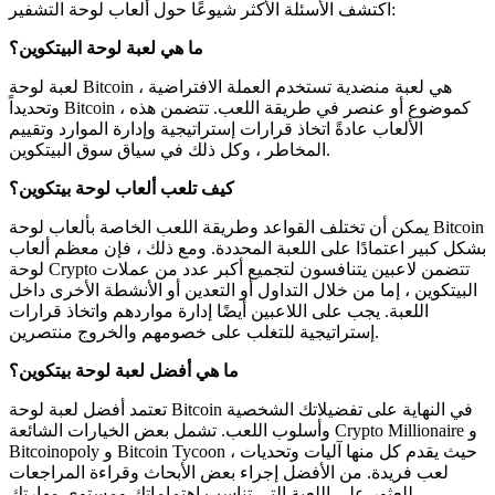
اكتشف الأسئلة الأكثر شيوعًا حول ألعاب لوحة التشفير:
ما هي لعبة لوحة البيتكوين؟
لعبة لوحة Bitcoin هي لعبة منضدية تستخدم العملة الافتراضية ،
وتحديداً Bitcoin ، كموضوع أو عنصر في طريقة اللعب. تتضمن هذه
الألعاب عادةً اتخاذ قرارات إستراتيجية وإدارة الموارد وتقييم
المخاطر ، وكل ذلك في سياق سوق البيتكوين.
كيف تلعب ألعاب لوحة بيتكوين؟
يمكن أن تختلف القواعد وطريقة اللعب الخاصة بألعاب لوحة Bitcoin
بشكل كبير اعتمادًا على اللعبة المحددة. ومع ذلك ، فإن معظم ألعاب
لوحة Crypto تتضمن لاعبين يتنافسون لتجميع أكبر عدد من عملات
البيتكوين ، إما من خلال التداول أو التعدين أو الأنشطة الأخرى داخل
اللعبة. يجب على اللاعبين أيضًا إدارة مواردهم واتخاذ قرارات
إستراتيجية للتغلب على خصومهم والخروج منتصرين.
ما هي أفضل لعبة لوحة بيتكوين؟
تعتمد أفضل لعبة لوحة Bitcoin في النهاية على تفضيلاتك الشخصية
وأسلوب اللعب. تشمل بعض الخيارات الشائعة Crypto Millionaire و
Bitcoinopoly و Bitcoin Tycoon ، حيث يقدم كل منها آليات وتحديات
لعب فريدة. من الأفضل إجراء بعض الأبحاث وقراءة المراجعات
للعثور على اللعبة التي تناسب اهتماماتك ومستوى مهارتك.