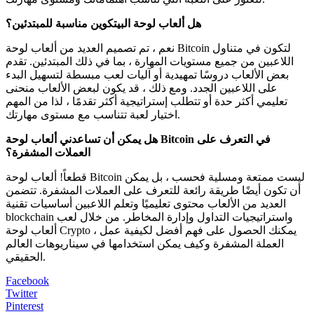
هل ألعاب لوحة البيتكوين مناسبة للمبتدئين؟
نعم ، تم تصميم العديد من ألعاب لوحة Bitcoin لتكون في متناول
اللاعبين من جميع مستويات المهارة ، بما في ذلك المبتدئين. تقدم
بعض الألعاب دروسًا تمهيدية أو آليات لعب مبسطة لتسهيل البدء
على اللاعبين الجدد. ومع ذلك ، قد يكون لبعض الألعاب منحنى
تعليمي أكثر حدة أو تتطلب إستراتيجية أكثر تقدمًا ، لذا من المهم
اختيار لعبة تتناسب مع مستوى مهارتك.
هل يمكن أن تساعدني ألعاب لوحة Bitcoin في التعرف على
العملات المشفرة؟
قطعاً! ألعاب لوحة Bitcoin ليست ممتعة ومسلية فحسب ، بل يمكن
أن تكون أيضًا طريقة رائعة للتعرف على العملات المشفرة. تتضمن
العديد من الألعاب محتوى تعليميًا وتعلم اللاعبين أساسيات تقنية
blockchain واستراتيجيات التداول وإدارة المخاطر. من خلال لعب
ألعاب لوحة Crypto ، يمكنك الحصول على فهم أفضل لكيفية عمل
العملة المشفرة وكيف يمكن استخدامها في سيناريوهات العالم
الحقيقي.
Facebook
Twitter
Pinterest