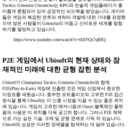
Tactics: Grimoria Chronicles는 RPG와 전술적 게임플레이가 흥
미롭게 혼합되어 있어 긍정적인 피드백을 받았습니다. 게이머
들은 게임의 복잡한 전투와 캐릭터 개발에 대한 기대를 표명했
으며 많은 사람들이 Grimoria의 어둡고 신비로운 세계를 탐험
하기를 열망하고 있습니다.
https://www.youtube.com/watch?v=0tZFQs7qBfQ
P2E 게임에서 Ubisoft의 현재 상태와 잠
재적인 미래에 대한 균형 잡힌 분석
Ubisoft가 Champions Tactics: Grimoria Chronicles와 함께
P2E(Play-to-Earn) 게임에 진출한 것은 게임 산업에서 중요한
이정표를 세웠습니다. 풍부한 포트폴리오와 고유한 P2E 접근
방식을 통해 Ubisoft는 이 신흥 시장을 이끌 수 있는 좋은 위치
에 있습니다. 게임의 고유한 메커니즘과 Oasys 블록체인 플랫
폼의 사용은 이 위치를 더욱 공고히 합니다. 그러나 P2E 채택
으로 가는 길은 기술, 규제 및 균형 문제로 가득 차 있습니다.
Ubisoft의 성공은 이러한 장애물을 탐색하는 데 달려 있습니다.