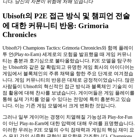
니다. 당신의 자본이 위험에 처해 있습니다
Ubisoft의 P2E 접근 방식 및 챔피언 전술
에 대한 커뮤니티 반응: Grimoria
Chronicles
Ubisoft가 Champions Tactics: Grimoria Chronicles와 함께 플레이
투 언(Play-to-Earn) 세계로의 모험을 발표했을 때 게임 커뮤니
티는 흥분과 호기심으로 불타올랐습니다. P2E 모델을 탐구하
는 Ubisoft와 같은 잘 확립되고 유명한 게임 회사의 아이디어는
게임에서 블록체인의 주류 채택을 향한 주요 단계로 여겨졌습
니다. 게임 커뮤니티의 반응은 대체로 긍정적이었습니다. 많은
사람들이 Ubisoft의 혁신적인 접근 방식과 블록체인 기술의 이
점 활용에 대해 찬사를 보냈습니다. 게이머들은 게임 플레이를
통해 실제 가치를 얻을 수 있다는 전망에 특히 흥분하고 있습
니다. 이는 기존 게임 모델에서 크게 변화한 것입니다.
그러나 일부 게이머는 경쟁이 치열해질 가능성과 Play-for-Fun
이 아닌 Play-to-Earn에 대한 압력에 대해 우려를 표명했습니다.
이러한 우려는 P2E 모델의 수익 잠재력과 게임의 핵심 재미 요
소 유지 간의 신중한 균형이 필요함을 강조합니다. Champions