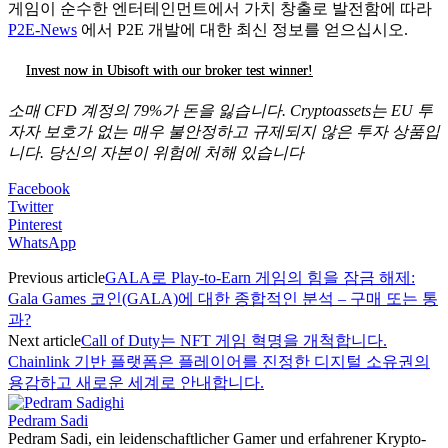
게임이 순수한 엔터테인먼트에서 가치 창출로 발전함에 따라
P2E-News
에서 P2E 개발에 대한 최신 정보를 얻으십시오.
Invest now in Ubisoft with our broker test winner!
소매 CFD 계정의 79%가 돈을 잃습니다. Cryptoassets는 EU 투
자자 보호가 없는 매우 불안정하고 규제되지 않은 투자 상품입
니다. 당신의 자본이 위험에 처해 있습니다
Facebook
Twitter
Pinterest
WhatsApp
Previous article
GALA로 Play-to-Earn 게임의 힘을 잠금 해제:
Gala Games 코인(GALA)에 대한 종합적인 분석 – 구매 또는 통
과?
Next article
Call of Duty는 NFT 게임 혁명을 개척합니다.
Chainlink 기반 플랫폼은 플레이어를 진정한 디지털 소유권의
용감하고 새로운 세계로 안내합니다.
Pedram Sadi
Pedram Sadi, ein leidenschaftlicher Gamer und erfahrener Krypto-