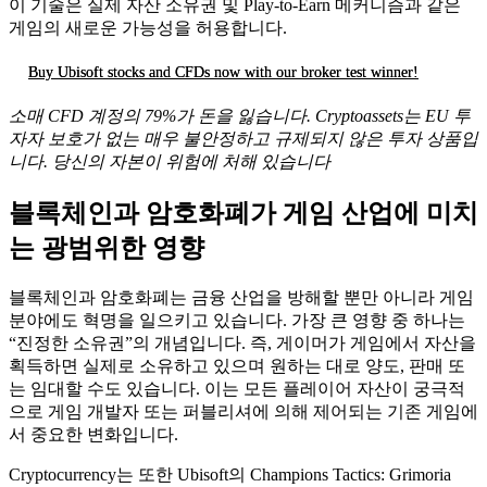
이 기술은 실제 자산 소유권 및 Play-to-Earn 메커니즘과 같은
게임의 새로운 가능성을 허용합니다.
Buy Ubisoft stocks and CFDs now with our broker test winner!
소매 CFD 계정의 79%가 돈을 잃습니다. Cryptoassets는 EU 투
자자 보호가 없는 매우 불안정하고 규제되지 않은 투자 상품입
니다. 당신의 자본이 위험에 처해 있습니다
블록체인과 암호화폐가 게임 산업에 미치
는 광범위한 영향
블록체인과 암호화폐는 금융 산업을 방해할 뿐만 아니라 게임
분야에도 혁명을 일으키고 있습니다. 가장 큰 영향 중 하나는
“진정한 소유권”의 개념입니다. 즉, 게이머가 게임에서 자산을
획득하면 실제로 소유하고 있으며 원하는 대로 양도, 판매 또
는 임대할 수도 있습니다. 이는 모든 플레이어 자산이 궁극적
으로 게임 개발자 또는 퍼블리셔에 의해 제어되는 기존 게임에
서 중요한 변화입니다.
Cryptocurrency는 또한 Ubisoft의 Champions Tactics: Grimoria