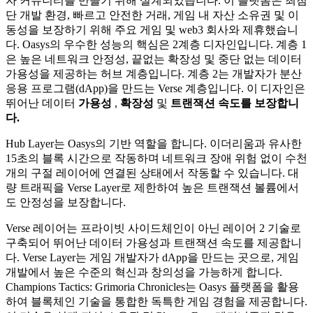
자 커뮤니티를 만들기 위해 설계되었습니다. 이 플랫폼은 최첨
단 개발 환경, 빠르고 안전한 거래, 게임 내 자산 소유권 및 이
동성을 보장하기 위해 주요 게임 및 web3 회사와 제휴했습니
다. Oasys의 우수한 성능의 핵심은 2계층 디자인입니다. 계층 1
은 높은 네트워크 안정성, 끝없는 확장성 및 중단 없는 데이터
가용성을 제공하는 허브 계층입니다. 계층 2는 개발자가 분산
응용 프로그램(dApp)을 만드는 Verse 계층입니다. 이 디자인은
뛰어난 데이터
가용성
,
확장성
및
트랜잭션 속도를 보장합니
다.
Hub Layer는 Oasys의 기반 역할을 합니다. 이더리움과 유사한
15초의 블록 시간으로 작동하며 네트워크 장애 위험 없이 수천
개의 구절 레이어에 연결된 상태에서 작동할 수 있습니다. 대
량 트래픽을 Verse Layer로 제한하여 높은 트랜잭션 볼륨에서
도 안정성을 보장합니다.
Verse 레이어는 프라이빗 사이드체인이 아닌 레이어 2 기술로
구축되어 뛰어난 데이터 가용성과 트랜잭션 속도를 제공합니
다. Verse Layer는 게임 개발자가 dApp을 만드는 곳으로, 게임
개발에서 높은 수준의 혁신과 창의성을 가능하게 합니다.
Champions Tactics: Grimoria Chronicles는 Oasys 플랫폼을 활용
하여 블록체인 기술을 통합한 독특한 게임 경험을 제공합니다.