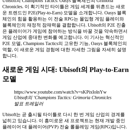
Ubisoft의 Champions Tactics: Oasys 블록체인의 Grimoria
Chronicles. 이 획기적인 타이틀은 게임 세계를 뒤흔드는 새로
운 트렌드인 P2E(Play-to-Earn) 모델을 소개합니다. Oasys 블록
체인의 힘을 활용하는 이 전술 RPG는 몰입형 게임 플레이와
블록체인의 재정적 잠재력을 결합합니다. Ubisoft의 P2E 진출
은 플레이어가 게임에 참여하는 방식을 바꿀 것을 약속하면서
게임 산업에 중대한 변화를 예고합니다. 이 기사는 혁신적인
P2E 모델, Champions Tactics의 고유한 기능, Oasys 블록체인의
역할, 이 새로운 게임 경험에 대한 자세한 그림을 자세히 설명
합니다.
새로운 게임 시대: Ubisoft의 Play-to-Earn
모델
https://www.youtube.com/watch?v=sKPixIolnYw
Ubisoft의 ‘Champions Tactics: Grimoria Chronicles
발표 트레일러
Ubisoft는 곧 출시될 타이틀로 다시 한 번 게임 산업의 경계를
넓히고 있습니다. 이 흥미로운 새 프로젝트는 현재 개발 중인
플레이어 대 플레이어(PVP) 전술 롤플레잉 게임(RPG)입니다.