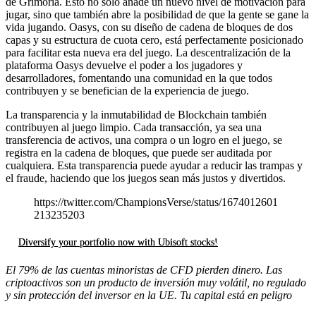
de Grimoria. Esto no sólo añade un nuevo nivel de motivación para
jugar, sino que también abre la posibilidad de que la gente se gane la
vida jugando. Oasys, con su diseño de cadena de bloques de dos
capas y su estructura de cuota cero, está perfectamente posicionado
para facilitar esta nueva era del juego. La descentralización de la
plataforma Oasys devuelve el poder a los jugadores y
desarrolladores, fomentando una comunidad en la que todos
contribuyen y se benefician de la experiencia de juego.
La transparencia y la inmutabilidad de Blockchain también
contribuyen al juego limpio. Cada transacción, ya sea una
transferencia de activos, una compra o un logro en el juego, se
registra en la cadena de bloques, que puede ser auditada por
cualquiera. Esta transparencia puede ayudar a reducir las trampas y
el fraude, haciendo que los juegos sean más justos y divertidos.
https://twitter.com/ChampionsVerse/status/1674012601
213235203
Diversify your portfolio now with Ubisoft stocks!
El 79% de las cuentas minoristas de CFD pierden dinero. Las
criptoactivos son un producto de inversión muy volátil, no regulado
y sin protección del inversor en la UE. Tu capital está en peligro