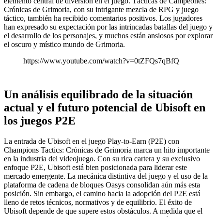
elemento central de diversión en el juego. Tácticas de Campeones:
Crónicas de Grimoria, con su intrigante mezcla de RPG y juego
táctico, también ha recibido comentarios positivos. Los jugadores
han expresado su expectación por las intrincadas batallas del juego y
el desarrollo de los personajes, y muchos están ansiosos por explorar
el oscuro y místico mundo de Grimoria.
https://www.youtube.com/watch?v=0tZFQs7qBfQ
Un análisis equilibrado de la situación
actual y el futuro potencial de Ubisoft en
los juegos P2E
La entrada de Ubisoft en el juego Play-to-Earn (P2E) con
Champions Tactics: Crónicas de Grimoria marca un hito importante
en la industria del videojuego. Con su rica cartera y su exclusivo
enfoque P2E, Ubisoft está bien posicionada para liderar este
mercado emergente. La mecánica distintiva del juego y el uso de la
plataforma de cadena de bloques Oasys consolidan aún más esta
posición. Sin embargo, el camino hacia la adopción del P2E está
lleno de retos técnicos, normativos y de equilibrio. El éxito de
Ubisoft depende de que supere estos obstáculos. A medida que el