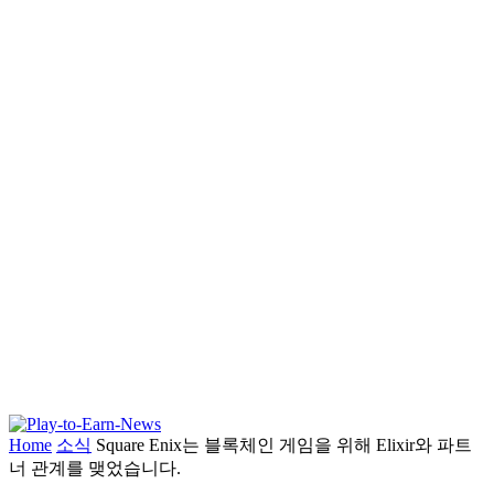
Home
소식
Square Enix는 블록체인 게임을 위해 Elixir와 파트
너 관계를 맺었습니다.