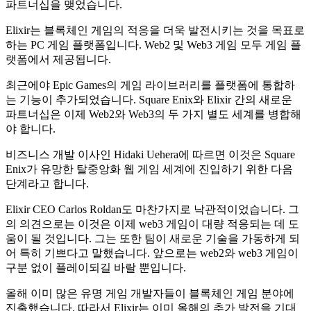
파트너십을 맺었습니다.
Elixir는 블록체인 게임의 적응을 더욱 발전시키는 것을 목표로
하는 PC 게임 플랫폼입니다. Web2 및 Web3 게임 모두 게임 플
랫폼에서 제공됩니다.
최근에야 Epic Games의 게임 라이브러리를 플랫폼에 통합하
는 기능이 추가되었습니다. Square Enix와 Elixir 간의 새로운
파트너십은 이제 Web2와 Web3의 두 가지 별도 세계를 병합해
야 합니다.
비즈니스 개발 이사인 Hidaki Uehera에 따르면 이것은 Square
Enix가 유망한 탈중앙화 웹 게임 세계에 진입하기 위한 다음
단계라고 합니다.
Elixir CEO Carlos Roldan도 마찬가지로 낙관적이었습니다. 그
의 의견으로는 이것은 이제 web3 게임이 대량 적응되는 데 도
움이 될 것입니다. 그는 또한 팀이 새로운 기술을 가동하게 되
어 특히 기쁘다고 말했습니다. 앞으로는 web2와 web3 게임이
구분 없이 플레이되길 바랄 뿐입니다.
올해 이미 많은 유명 게임 개발자들이 블록체인 게임 분야에
진출했습니다. 따라서 Elixir는 이미 올해의 추가 발전을 기대