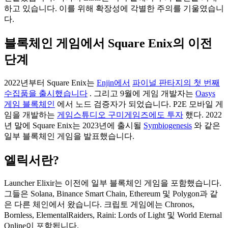
하고 있습니다. 이를 위해 확장성에 각별한 주의를 기울였습니
다.
블록체인 게임에서 Square Enix의 이전
단계
2022년부터 Square Enix는
Enjin에서
파이널 판타지의 첫 번째
수집품을 출시했습니다
. 그리고 9월에 게임 개발자는
Oasys
게임 블록체인
에서 노드 검증자가 되었습니다. P2E 모바일 게
임을 개발하는
게임스튜디오 구미게임즈에도 투자
했다. 2022
년 말에 Square Enix는 2023년에 출시될
Symbiogenesis
와 같은
일부 블록체인 게임을 발표했습니다.
엘릭서란?
Launcher Elixir는 이전에 일부 블록체인 게임을 포함했습니다.
그들은 Solana, Binance Smart Chain, Ethereum 및 Polygon과 같
은 다른 체인에서 왔습니다. 크립토 게임에는 Chronos,
Bornless, ElementalRaiders, Raini: Lords of Light 및 World Eternal
Online이 포함됩니다.