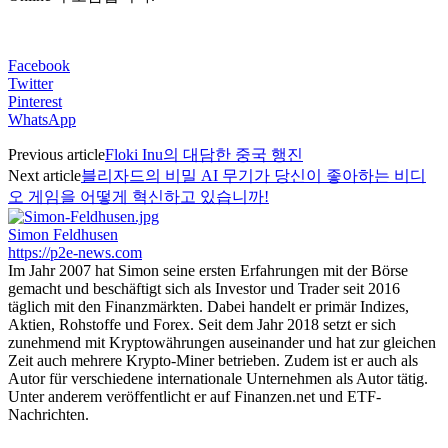
Facebook
Twitter
Pinterest
WhatsApp
Previous article
Floki Inu의 대담한 중국 행진
Next article
블리자드의 비밀 AI 무기가 당신이 좋아하는 비디
오 게임을 어떻게 혁신하고 있습니까!
Simon Feldhusen
https://p2e-news.com
Im Jahr 2007 hat Simon seine ersten Erfahrungen mit der Börse
gemacht und beschäftigt sich als Investor und Trader seit 2016
täglich mit den Finanzmärkten. Dabei handelt er primär Indizes,
Aktien, Rohstoffe und Forex. Seit dem Jahr 2018 setzt er sich
zunehmend mit Kryptowährungen auseinander und hat zur gleichen
Zeit auch mehrere Krypto-Miner betrieben. Zudem ist er auch als
Autor für verschiedene internationale Unternehmen als Autor tätig.
Unter anderem veröffentlicht er auf Finanzen.net und ETF-
Nachrichten.