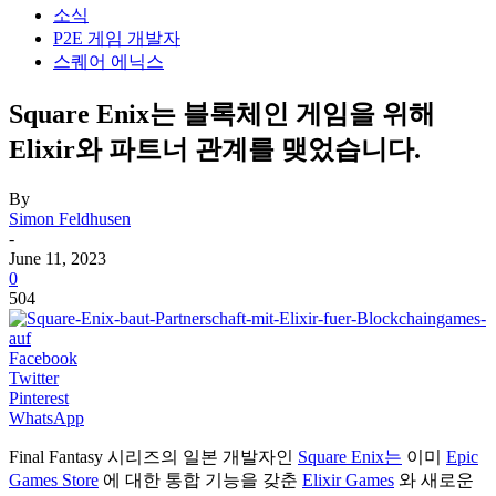
소식
P2E 게임 개발자
스퀘어 에닉스
Square Enix는 블록체인 게임을 위해
Elixir와 파트너 관계를 맺었습니다.
By
Simon Feldhusen
-
June 11, 2023
0
504
Facebook
Twitter
Pinterest
WhatsApp
Final Fantasy 시리즈의 일본 개발자인
Square Enix는
이미
Epic
Games Store
에 대한 통합 기능을 갖춘
Elixir Games
와 새로운