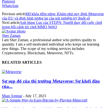
Pinterest
WhatsApp
Previous article
Mở khóa tiềm năng: Khám phá quy định Metaverse
của EU và định hình tương lai của trải nghiệm kỹ thuật số
Next article
Anh hùng Gas của STEPN: Người thay đổi cuộc chơi
trong bối cảnh trò chơi MMO Web3
Sher Zaman
I am Sher Zaman, a professional author who prefers quality to
quantity. I am a self-motivated individual who keeps on learning
new things. The scope of my writing services includes
Cryptocurrency, Blockchain, Metaverse, NFTs.
RELATED ARTICLES
Sự sụp đổ của thị trường Metaverse: Sự khởi đầu
của...
Mian Ammar
-
July 17, 2023