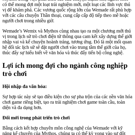
có thể mong đợi một loạt trải nghiệm mới, một loạt các lĩnh vực thú
vị để khám phá. Các vương quốc rộng lớn của Wemade rất phù hợp
với các câu chuyện Thần thoại, cung cấp cấp độ tiếp theo mê hoặc
người chơi trong nhiều giờ.
Wemade’s Wemix và Mythos cùng nhau tạo ra một chương mới thú
vị trong lịch sử trò chơi điện tử thông qua cam kết xây dựng thế giới
nhập vai và kể chuyện hoành tráng, tương ứng. Đó là một mối quan
hệ đối tác lịch sử sẽ đặt người chơi vào trung tâm thế giới của họ,
thúc đẩy sự hiểu biết về văn hóa và thúc đẩy tiến bộ công nghệ.
Lợi ích mong đợi cho ngành công nghiệp
trò chơi
Hội nhập đa văn hóa:
Sự hợp tác này sẽ tạo điều kiện cho sự pha trộn của các nền văn hóa
chơi game riêng biệt, tạo ra trải nghiệm chơi game toàn cầu, toàn
diện và đa dạng hơn.
Đổi mới trong phát triển trò chơi
Bằng cách kết hợp chuyên môn công nghệ của Wemade với kỹ
năng kể chuyện của Mythos, chúng ta có thể kỳ vọng vào sự đột