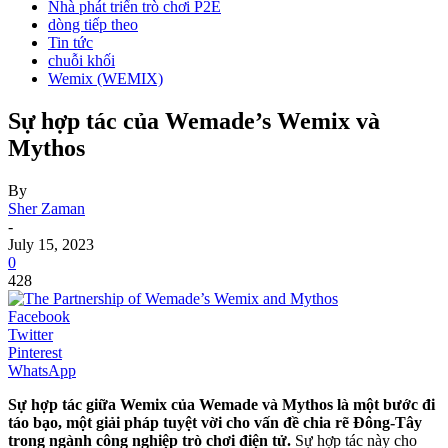
Nhà phát triển trò chơi P2E
dòng tiếp theo
Tin tức
chuỗi khối
Wemix (WEMIX)
Sự hợp tác của Wemade’s Wemix và
Mythos
By
Sher Zaman
-
July 15, 2023
0
428
Facebook
Twitter
Pinterest
WhatsApp
Sự hợp tác giữa Wemix của Wemade và Mythos là một bước đi
táo bạo, một giải pháp tuyệt vời cho vấn đề chia rẽ Đông-Tây
trong ngành công nghiệp trò chơi điện tử.
Sự hợp tác này cho