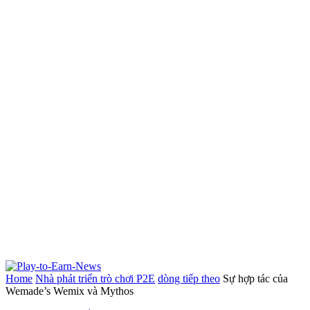
Home
Nhà phát triển trò chơi P2E
dòng tiếp theo
Sự hợp tác của
Wemade’s Wemix và Mythos