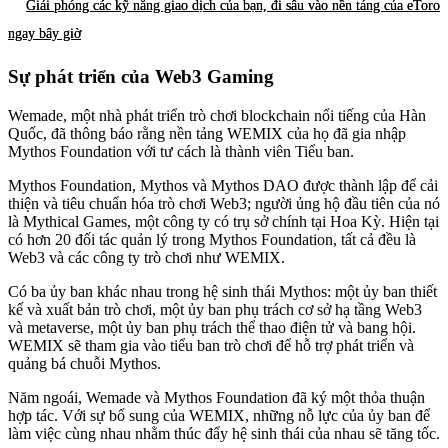
Giải phóng các kỹ năng giao dịch của bạn, đi sâu vào nền tảng của eToro
ngay bây giờ
Sự phát triển của Web3 Gaming
Wemade, một nhà phát triển trò chơi blockchain nổi tiếng của Hàn
Quốc, đã thông báo rằng nền tảng WEMIX của họ đã gia nhập
Mythos Foundation với tư cách là thành viên Tiểu ban.
Mythos Foundation, Mythos và Mythos DAO được thành lập để cải
thiện và tiêu chuẩn hóa trò chơi Web3; người ủng hộ đầu tiên của nó
là Mythical Games, một công ty có trụ sở chính tại Hoa Kỳ. Hiện tại
có hơn 20 đối tác quản lý trong Mythos Foundation, tất cả đều là
Web3 và các công ty trò chơi như WEMIX.
Có ba ủy ban khác nhau trong hệ sinh thái Mythos: một ủy ban thiết
kế và xuất bản trò chơi, một ủy ban phụ trách cơ sở hạ tầng Web3
và metaverse, một ủy ban phụ trách thể thao điện tử và bang hội.
WEMIX sẽ tham gia vào tiểu ban trò chơi để hỗ trợ phát triển và
quảng bá chuỗi Mythos.
Năm ngoái, Wemade và Mythos Foundation đã ký một thỏa thuận
hợp tác. Với sự bổ sung của WEMIX, những nỗ lực của ủy ban để
làm việc cùng nhau nhằm thúc đẩy hệ sinh thái của nhau sẽ tăng tốc.