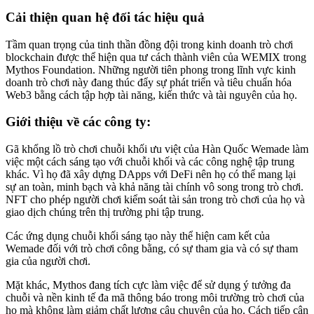
Cải thiện quan hệ đối tác hiệu quả
Tầm quan trọng của tinh thần đồng đội trong kinh doanh trò chơi
blockchain được thể hiện qua tư cách thành viên của WEMIX trong
Mythos Foundation. Những người tiên phong trong lĩnh vực kinh
doanh trò chơi này đang thúc đẩy sự phát triển và tiêu chuẩn hóa
Web3 bằng cách tập hợp tài năng, kiến ​​thức và tài nguyên của họ.
Giới thiệu về các công ty:
Gã khổng lồ trò chơi chuỗi khối ưu việt của Hàn Quốc Wemade làm
việc một cách sáng tạo với chuỗi khối và các công nghệ tập trung
khác. Vì họ đã xây dựng DApps với DeFi nên họ có thể mang lại
sự an toàn, minh bạch và khả năng tài chính vô song trong trò chơi.
NFT cho phép người chơi kiểm soát tài sản trong trò chơi của họ và
giao dịch chúng trên thị trường phi tập trung.
Các ứng dụng chuỗi khối sáng tạo này thể hiện cam kết của
Wemade đối với trò chơi công bằng, có sự tham gia và có sự tham
gia của người chơi.
Mặt khác, Mythos đang tích cực làm việc để sử dụng ý tưởng đa
chuỗi và nền kinh tế đa mã thông báo trong môi trường trò chơi của
họ mà không làm giảm chất lượng câu chuyện của họ. Cách tiếp cận