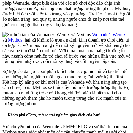
phép Wemade, được biết đến với các trò chơi độc đáo chịu ảnh
hưởng của châu Á, bổ sung cho chất lượng tường thuật của Mythos,
được biết đến với việc tập trung vào phương Tây. Đó là một thế giới
ảo hoành tráng, nơi quy tụ những người chơi từ khắp nơi trên thế
giới có cùng gu thẩm mỹ và bộ kỹ năng.
Wemade’s Wemix
và
Mythos
, hai gã khổng lồ trong ngành kinh doanh trò chơi điện tử,
đã hợp tác với nhau, mang đến một kỷ nguyên mới về khả năng cho
các game thủ ở khắp mọi nơi. Với thỏa thuận của hai gã khổng lồ
này, ngành công nghiệp trò chơi sẽ bước vào những lĩnh vực mới về
trải nghiệm nhập vai, đổi mới kỹ thuật và cốt truyện hấp dẫn.
Sự hợp tác đã tạo ra sự phấn khích cho các game thủ và tạo tiền đề
cho những trải nghiệm mới ngoạn mục trong lĩnh vực kỹ thuật số.
Kết hợp kỹ năng cơ khí mới lạ của Wemade với khả năng sáng tạo
câu chuyện của Mythos sẽ thúc đẩy một môi trường hưng thịnh. Họ
muốn tạo ra những trò chơi không chỉ đơn giản là niềm vui cho
những người tham gia; họ muốn tượng trưng cho sức mạnh của trí
tưởng tượng nhóm.
Khám phá eToro, mở ra trải nghiệm giao dịch của bạn!
Với chuyên môn của Wemade về MMORPG và sự thành thạo của
Mythos trong việc phát triển các câu chuyện mạnh mẽ, người chơi