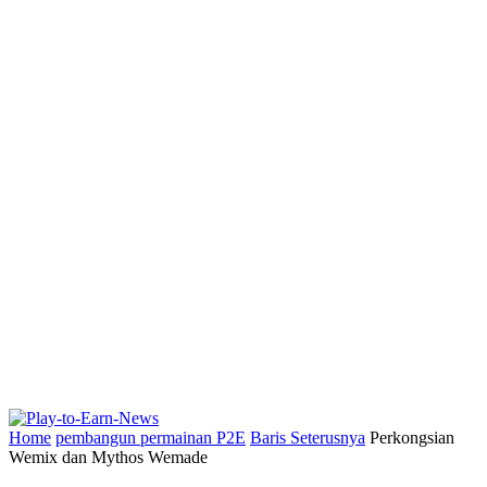
Home
pembangun permainan P2E
Baris Seterusnya
Perkongsian
Wemix dan Mythos Wemade