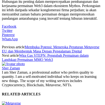
Hubungan itu penting dalam mempercepatkan pembangunan dan
kerjasama permainan Web3 dalam ekosistem Mythos. Perkongsian
ini lebih daripada sekadar konglomerasi firma perjudian; ia akan
menyambut zaman baharu permainan dengan mempromosikan
pandangan antarabangsa yang inovatif tentang hiburan interaktif.
Facebook
Twitter
Pinterest
WhatsApp
Previous article
Membuka Potensi: Meneroka Peraturan Metaverse
EU dan Membentuk Masa Depan Pengalaman Digital
Next article
Wira Gas STEPN: Pengubah Permainan dalam
Landskap Permainan MMO Web3
Sher Zaman
I am Sher Zaman, a professional author who prefers quality to
quantity. I am a self-motivated individual who keeps on learning
new things. The scope of my writing services includes
Cryptocurrency, Blockchain, Metaverse, NFTs.
RELATED ARTICLES