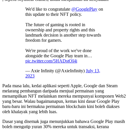
We'd like to congratulate
@GooglePlay
on
this update to their NFT policy.
The future of gaming is rooted in
ownership and property rights and this
landmark decision is another step towards
freedom for gamers.
We're proud of the work we've done
alongside the Google Play team in…
pic.twitter.com/5HADstOI4i
— Axie Infinity (@AxieInfinity)
July 13,
2023
Pada masa lalu, kedai aplikasi seperti Apple, Google dan Steam
melarang pembangun daripada menjual permainan yang
menampilkan NFT melainkan mereka mempunyai komponen Web2
yang besar. Walau bagaimanapun, kemas kini dasar Google Play
baru-baru ini bermakna permainan blockchain kini boleh diakses
oleh khalayak yang lebih luas.
Dasar yang disemak juga menunjukkan bahawa Google Play masih
boleh mengutip yuran 30% mereka untuk transaksi, kerana