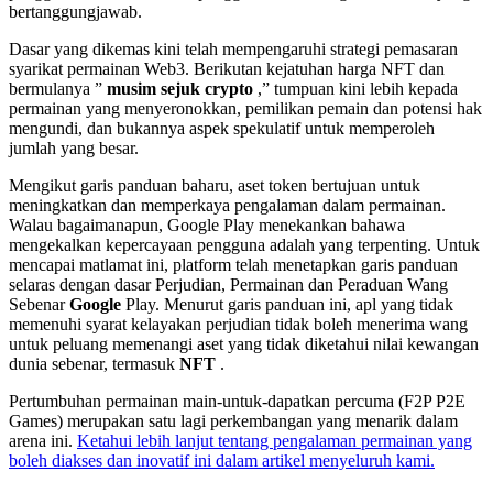
bertanggungjawab.
Dasar yang dikemas kini telah mempengaruhi strategi pemasaran
syarikat permainan Web3. Berikutan kejatuhan harga NFT dan
bermulanya ”
musim sejuk crypto
,” tumpuan kini lebih kepada
permainan yang menyeronokkan, pemilikan pemain dan potensi hak
mengundi, dan bukannya aspek spekulatif untuk memperoleh
jumlah yang besar.
Mengikut garis panduan baharu, aset token bertujuan untuk
meningkatkan dan memperkaya pengalaman dalam permainan.
Walau bagaimanapun, Google Play menekankan bahawa
mengekalkan kepercayaan pengguna adalah yang terpenting. Untuk
mencapai matlamat ini, platform telah menetapkan garis panduan
selaras dengan dasar Perjudian, Permainan dan Peraduan Wang
Sebenar
Google
Play. Menurut garis panduan ini, apl yang tidak
memenuhi syarat kelayakan perjudian tidak boleh menerima wang
untuk peluang memenangi aset yang tidak diketahui nilai kewangan
dunia sebenar, termasuk
NFT
.
Pertumbuhan permainan main-untuk-dapatkan percuma (F2P P2E
Games) merupakan satu lagi perkembangan yang menarik dalam
arena ini.
Ketahui lebih lanjut tentang pengalaman permainan yang
boleh diakses dan inovatif ini dalam artikel menyeluruh kami.