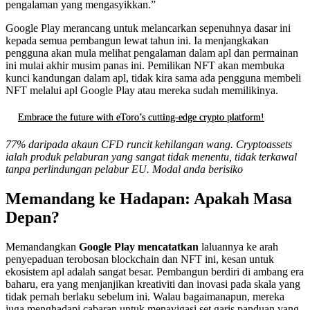
pengalaman yang mengasyikkan.”
Google Play merancang untuk melancarkan sepenuhnya dasar ini
kepada semua pembangun lewat tahun ini. Ia menjangkakan
pengguna akan mula melihat pengalaman dalam apl dan permainan
ini mulai akhir musim panas ini. Pemilikan NFT akan membuka
kunci kandungan dalam apl, tidak kira sama ada pengguna membeli
NFT melalui apl Google Play atau mereka sudah memilikinya.
Embrace the future with eToro’s cutting-edge crypto platform!
77% daripada akaun CFD runcit kehilangan wang. Cryptoassets
ialah produk pelaburan yang sangat tidak menentu, tidak terkawal
tanpa perlindungan pelabur EU. Modal anda berisiko
Memandang ke Hadapan: Apakah Masa
Depan?
Memandangkan
Google Play mencatatkan
laluannya ke arah
penyepaduan terobosan blockchain dan NFT ini, kesan untuk
ekosistem apl adalah sangat besar. Pembangun berdiri di ambang era
baharu, era yang menjanjikan kreativiti dan inovasi pada skala yang
tidak pernah berlaku sebelum ini. Walau bagaimanapun, mereka
juga menghadapi cabaran untuk menavigasi set garis panduan yang