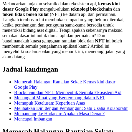
Melancarkan anjakan seismik dalam ekosistem apl,
kemas kini
dasar Google Play
mengalu-alukan
teknologi blockchain
dan
token tidak boleh kulat
(NFT) ke dalam apl dan permainan.
Langkah terobosan ini membuka sempadan yang belum diterokai,
ketika pembangun dan pengguna sama-sama bersedia untuk
menerokai bidang aset digital. Tetapi apakah sebenarnya maksud
semakan dasar ini untuk dunia apl dan permainan? Dan
bagaimanakah kuasa gangguan rantaian blok dan
NFT
ini boleh
membentuk semula pengalaman aplikasi kami? Artikel ini
menyelidiki soalan-soalan yang menarik ini, menerangi jalan yang
akan datang.
Jadual kandungan
Memecah Halangan Rantaian Sekat: Kemas kini dasar
Google Play
Blockchain dan NFT: Membentuk Semula Ekosistem Apl
Menangani Minat yang Berkembang dalam NFT
Memupuk Ketelusan: Keperluan Asas
Melibatkan Diri dengan Pembangun: Satu Usaha Kolaboratif
Memandang ke Hadapan: Apakah Masa Depan?
Mencapai Imbangan
Memecah Halangan Rantaian Sekat: