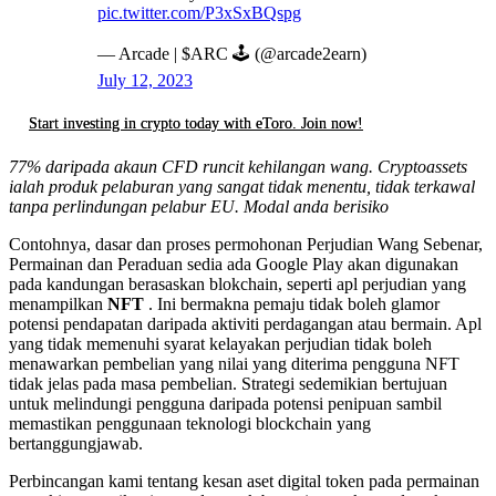
pic.twitter.com/P3xSxBQspg
— Arcade | $ARC 🕹️ (@arcade2earn)
July 12, 2023
Start investing in crypto today with eToro. Join now!
77% daripada akaun CFD runcit kehilangan wang. Cryptoassets
ialah produk pelaburan yang sangat tidak menentu, tidak terkawal
tanpa perlindungan pelabur EU. Modal anda berisiko
Contohnya, dasar dan proses permohonan Perjudian Wang Sebenar,
Permainan dan Peraduan sedia ada Google Play akan digunakan
pada kandungan berasaskan blokchain, seperti apl perjudian yang
menampilkan
NFT
. Ini bermakna pemaju tidak boleh glamor
potensi pendapatan daripada aktiviti perdagangan atau bermain. Apl
yang tidak memenuhi syarat kelayakan perjudian tidak boleh
menawarkan pembelian yang nilai yang diterima pengguna NFT
tidak jelas pada masa pembelian. Strategi sedemikian bertujuan
untuk melindungi pengguna daripada potensi penipuan sambil
memastikan penggunaan teknologi blockchain yang
bertanggungjawab.
Perbincangan kami tentang kesan aset digital token pada permainan