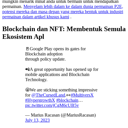
mungkin menarik minat anda untuk bermain untuk mendapatkan
permainan.
Menyelam lebih dalam ke dalam dunia permainan P2E,
potensi mereka dan masa depan yang mereka bentuk untuk industri
permainan dalam artikel khusus kami
.
Blockchain dan NFT: Membentuk Semula
Ekosistem Apl
🚪Google Play opens its gates for
Blockchain adoption
through policy update.
📲A great opportunity has opened up for
mobile applications and Blockchain
Technology.
🤩We are sticking something impressive
for
@TheCursedLand
.👀
#MultiversX
#HypergrowthX
#blockchain
…
pic.twitter.com/jCgM6cUB5v
— Marius Racasan (@MariusRacasan)
July 13, 2023