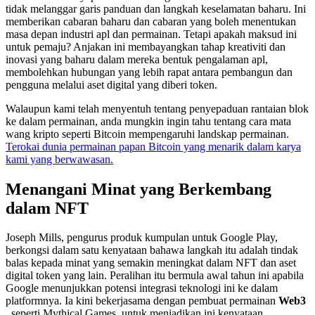
tidak melanggar garis panduan dan langkah keselamatan baharu. Ini
memberikan cabaran baharu dan cabaran yang boleh menentukan
masa depan industri apl dan permainan. Tetapi apakah maksud ini
untuk pemaju? Anjakan ini membayangkan tahap kreativiti dan
inovasi yang baharu dalam mereka bentuk pengalaman apl,
membolehkan hubungan yang lebih rapat antara pembangun dan
pengguna melalui aset digital yang diberi token.
Walaupun kami telah menyentuh tentang penyepaduan rantaian blok
ke dalam permainan, anda mungkin ingin tahu tentang cara mata
wang kripto seperti Bitcoin mempengaruhi landskap permainan.
Terokai dunia permainan papan Bitcoin yang menarik dalam karya
kami yang berwawasan.
Menangani Minat yang Berkembang
dalam NFT
Joseph Mills, pengurus produk kumpulan untuk Google Play,
berkongsi dalam satu kenyataan bahawa langkah itu adalah tindak
balas kepada minat yang semakin meningkat dalam NFT dan aset
digital token yang lain. Peralihan itu bermula awal tahun ini apabila
Google menunjukkan potensi integrasi teknologi ini ke dalam
platformnya. Ia kini bekerjasama dengan pembuat permainan
Web3
, seperti Mythical Games, untuk menjadikan ini kenyataan.