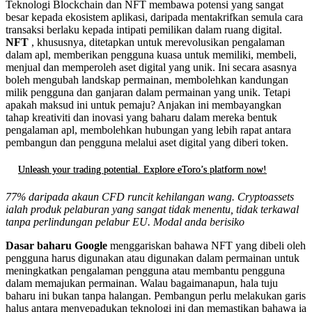
Teknologi Blockchain dan NFT membawa potensi yang sangat
besar kepada ekosistem aplikasi, daripada mentakrifkan semula cara
transaksi berlaku kepada intipati pemilikan dalam ruang digital.
NFT
, khususnya, ditetapkan untuk merevolusikan pengalaman
dalam apl, memberikan pengguna kuasa untuk memiliki, membeli,
menjual dan memperoleh aset digital yang unik. Ini secara asasnya
boleh mengubah landskap permainan, membolehkan kandungan
milik pengguna dan ganjaran dalam permainan yang unik. Tetapi
apakah maksud ini untuk pemaju? Anjakan ini membayangkan
tahap kreativiti dan inovasi yang baharu dalam mereka bentuk
pengalaman apl, membolehkan hubungan yang lebih rapat antara
pembangun dan pengguna melalui aset digital yang diberi token.
Unleash your trading potential. Explore eToro’s platform now!
77% daripada akaun CFD runcit kehilangan wang. Cryptoassets
ialah produk pelaburan yang sangat tidak menentu, tidak terkawal
tanpa perlindungan pelabur EU. Modal anda berisiko
Dasar baharu Google
menggariskan bahawa NFT yang dibeli oleh
pengguna harus digunakan atau digunakan dalam permainan untuk
meningkatkan pengalaman pengguna atau membantu pengguna
dalam memajukan permainan. Walau bagaimanapun, hala tuju
baharu ini bukan tanpa halangan. Pembangun perlu melakukan garis
halus antara menyepadukan teknologi ini dan memastikan bahawa ia