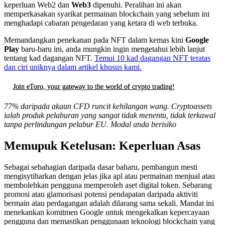
keperluan Web2 dan
Web3
dipenuhi. Peralihan ini akan
memperkasakan syarikat permainan blockchain yang sebelum ini
menghadapi cabaran pengedaran yang ketara di web terbuka.
Memandangkan penekanan pada NFT dalam kemas kini
Google
Play
baru-baru ini, anda mungkin ingin mengetahui lebih lanjut
tentang kad dagangan NFT.
Temui 10 kad dagangan NFT teratas
dan ciri uniknya dalam artikel khusus kami.
Join eToro, your gateway to the world of crypto trading!
77% daripada akaun CFD runcit kehilangan wang. Cryptoassets
ialah produk pelaburan yang sangat tidak menentu, tidak terkawal
tanpa perlindungan pelabur EU. Modal anda berisiko
Memupuk Ketelusan: Keperluan Asas
Sebagai sebahagian daripada dasar baharu, pembangun mesti
mengisytiharkan dengan jelas jika apl atau permainan menjual atau
membolehkan pengguna memperoleh aset digital token. Sebarang
promosi atau glamorisasi potensi pendapatan daripada aktiviti
bermain atau perdagangan adalah dilarang sama sekali. Mandat ini
menekankan komitmen Google untuk mengekalkan kepercayaan
pengguna dan memastikan penggunaan teknologi blockchain yang