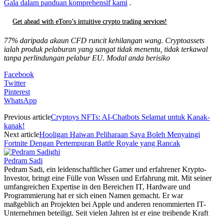
Gala dalam panduan komprehensif kami
.
Get ahead with eToro’s intuitive crypto trading services!
77% daripada akaun CFD runcit kehilangan wang. Cryptoassets
ialah produk pelaburan yang sangat tidak menentu, tidak terkawal
tanpa perlindungan pelabur EU. Modal anda berisiko
Facebook
Twitter
Pinterest
WhatsApp
Previous article
Cryptoys NFTs: AI-Chatbots Selamat untuk Kanak-
kanak!
Next article
Hooligan Haiwan Peliharaan Saya Boleh Menyaingi
Fortnite Dengan Pertempuran Battle Royale yang Rancak
Pedram Sadi
Pedram Sadi, ein leidenschaftlicher Gamer und erfahrener Krypto-
Investor, bringt eine Fülle von Wissen und Erfahrung mit. Mit seiner
umfangreichen Expertise in den Bereichen IT, Hardware und
Programmierung hat er sich einen Namen gemacht. Er war
maßgeblich an Projekten bei Apple und anderen renommierten IT-
Unternehmen beteiligt. Seit vielen Jahren ist er eine treibende Kraft