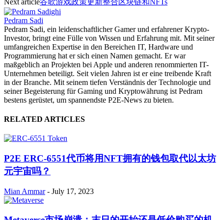
Next article
谷歌游戏政策更新整合区块链和NFTs
Pedram Sadi
Pedram Sadi, ein leidenschaftlicher Gamer und erfahrener Krypto-
Investor, bringt eine Fülle von Wissen und Erfahrung mit. Mit seiner
umfangreichen Expertise in den Bereichen IT, Hardware und
Programmierung hat er sich einen Namen gemacht. Er war
maßgeblich an Projekten bei Apple und anderen renommierten IT-
Unternehmen beteiligt. Seit vielen Jahren ist er eine treibende Kraft
in der Branche. Mit seinem tiefen Verständnis der Technologie und
seiner Begeisterung für Gaming und Kryptowährung ist Pedram
bestens gerüstet, um spannendste P2E-News zu bieten.
RELATED ARTICLES
P2E ERC-6551代币将用NFT拥有的钱包取代以太坊
元宇宙吗？
Mian Ammar
-
July 17, 2023
Metaverse市场崩溃：末日的开始还是低价购买的机