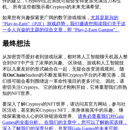
伴的建立，Cryptoys生态系统可能会变得更加充满活力和生
机。 所有这些都预示着Cryptoys的未来充满希望。
如果您有兴趣探索更广阔的数字游戏领域，
尤其是新兴的
“Play-to-Earn”（P2E）游戏趋势，我们邀请您阅读我们关于这
一令人兴奋的主题的综合文章，即 “Play-2-Earn Gaming”。
最终想法
从加密货币爱好者到游戏玩家，都对将人工智能聊天机器人整
合到NFT中产生了浓厚的兴趣。 区块链、游戏和人工智能技
术以儿童友好的形式融合在一起，无疑会改变游戏规则。 随
着
OnChain
Studios的不断发展和Cryptoys平台的不断完善，我
们很可能会看到围绕这一革命性项目的更多讨论。 因此，请
密切关注Cryptoys。 它的旅程才刚刚开始，它将重塑我们所熟
知的NFT世界。
要深入了解Cryptoys的NFT世界，请访问其官方网站，参与社
区活动，甚至购买Cryptoys NFT，亲身体验其中的乐趣。 继
续探索激动人心的区块链游戏世界、
请务必查看我们对Gala
Games的全面分析。 在我们的文章中，您可以了解购买选择，
深入了解我们的深度分析，并发现Gala Games的未来可能。