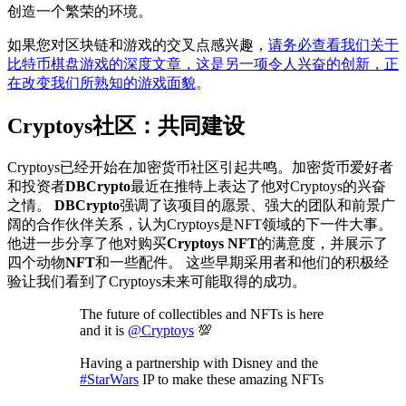
创造一个繁荣的环境。
如果您对区块链和游戏的交叉点感兴趣，
请务必查看我们关于
比特币棋盘游戏的深度文章，这是另一项令人兴奋的创新，正
在改变我们所熟知的游戏面貌
。
Cryptoys社区：共同建设
Cryptoys已经开始在加密货币社区引起共鸣。加密货币爱好者
和投资者
DBCrypto
最近在推特上表达了他对Cryptoys的兴奋
之情。
DBCrypto
强调了该项目的愿景、强大的团队和前景广
阔的合作伙伴关系，认为Cryptoys是NFT领域的下一件大事。
他进一步分享了他对购买
Cryptoys
NFT
的满意度，并展示了
四个动物
NFT
和一些配件。 这些早期采用者和他们的积极经
验让我们看到了Cryptoys未来可能取得的成功。
The future of collectibles and NFTs is here
and it is
@Cryptoys
💯
Having a partnership with Disney and the
#StarWars
IP to make these amazing NFTs