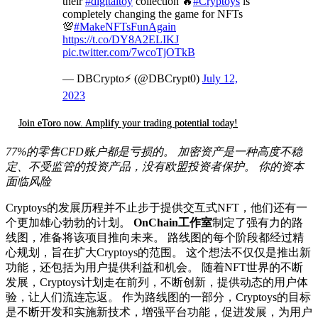
their
#digitaltoy
collection 🔥
#Cryptoys
is
completely changing the game for NFTs
💯
#MakeNFTsFunAgain
https://t.co/DY8A2ELIKJ
pic.twitter.com/7wcoTjOTkB
— DBCrypto⚡️ (@DBCrypt0)
July 12,
2023
Join eToro now. Amplify your trading potential today!
77%的零售CFD账户都是亏损的。 加密资产是一种高度不稳
定、不受监管的投资产品，没有欧盟投资者保护。 你的资本
面临风险
Cryptoys的发展历程并不止步于提供交互式NFT，他们还有一
个更加雄心勃勃的计划。
OnChain工作室
制定了强有力的路
线图，准备将该项目推向未来。 路线图的每个阶段都经过精
心规划，旨在扩大Cryptoys的范围。 这个想法不仅仅是推出新
功能，还包括为用户提供利益和机会。 随着NFT世界的不断
发展，Cryptoys计划走在前列，不断创新，提供动态的用户体
验，让人们流连忘返。 作为路线图的一部分，Cryptoys的目标
是不断开发和实施新技术，增强平台功能，促进发展，为用户