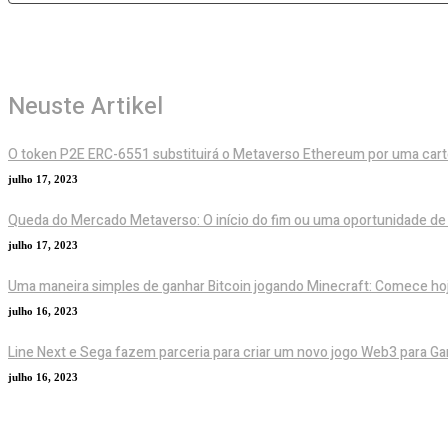
Neuste Artikel
O token P2E ERC-6551 substituirá o Metaverso Ethereum por uma cart
julho 17, 2023
Queda do Mercado Metaverso: O início do fim ou uma oportunidade d
julho 17, 2023
Uma maneira simples de ganhar Bitcoin jogando Minecraft: Comece h
julho 16, 2023
Line Next e Sega fazem parceria para criar um novo jogo Web3 para G
julho 16, 2023