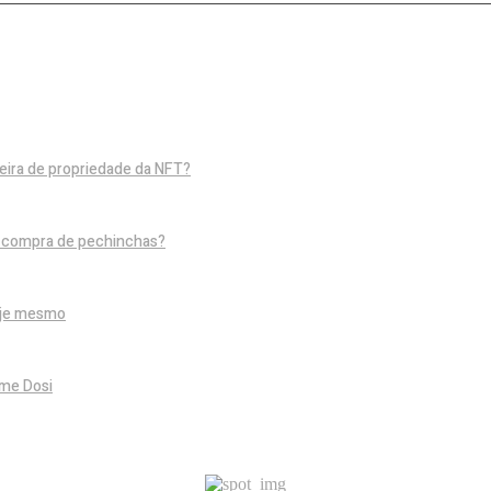
eira de propriedade da NFT?
e compra de pechinchas?
oje mesmo
ame Dosi