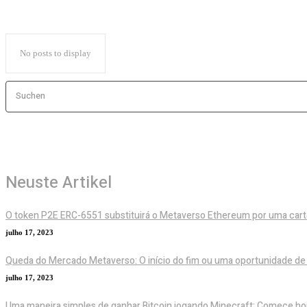
No posts to display
Suchen
Neuste Artikel
O token P2E ERC-6551 substituirá o Metaverso Ethereum por uma cart
julho 17, 2023
Queda do Mercado Metaverso: O início do fim ou uma oportunidade d
julho 17, 2023
Uma maneira simples de ganhar Bitcoin jogando Minecraft: Comece h