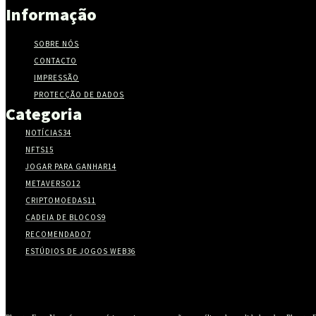
Informação
SOBRE NÓS
CONTACTO
IMPRESSÃO
PROTECÇÃO DE DADOS
Categoria
NOTÍCIAS
34
NFTS
15
JOGAR PARA GANHAR
14
METAVERSO
12
CRIPTOMOEDAS
11
CADEIA DE BLOCOS
9
RECOMENDADO
7
ESTÚDIOS DE JOGOS WEB3
6