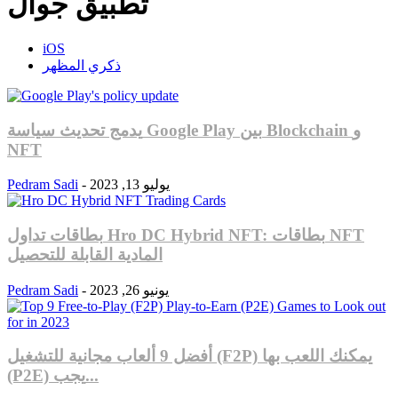
تطبيق جوال
iOS
ذكري المظهر
يدمج تحديث سياسة Google Play بين Blockchain و
NFT
يوليو 13, 2023
-
Pedram Sadi
بطاقات تداول Hro DC Hybrid NFT: بطاقات NFT
المادية القابلة للتحصيل
يونيو 26, 2023
-
Pedram Sadi
أفضل 9 ألعاب مجانية للتشغيل (F2P) يمكنك اللعب بها
(P2E) يجب...