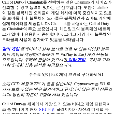
Call of Duty가 Chainlink를 선택하는 것은 Chainlink의 서비스가
신뢰할 수 있고 능력이 있다는 큰 신호입니다.
또한 Chainlink
와 같은 블록체인 오라클이 게임 회사에 더욱 중요해지고 있음
을 보여줍니다.
블록체인 오라클은 블록체인과 스마트 계약에
실제 데이터를 제공합니다.
Chainlink를 사용하는 Call of Duty
는 Chainlink의 주요 보증입니다.
체인링크의 블록체인 네트워
크가 얼마나 유용한지 증명합니다.
그리고 게임에서 블록체인
오라클의 사용이 증가하고 있음을 나타냅니다.
갈라 게임
플레이어가 실제 보상을 얻을 수 있는 다양한 블록
체인 게임을 제공하여 플레이 투 언(Play-to-Ear) 게임 운동을
주도합니다.
구매에 관심이 있으시면
갈라 게임
, 귀하의 고려
사항에 대한 심층 분석을 제공했습니다.
수수료 없이 P2E 게임 코인을 구매하세요!
소매 CFD 계정의 77%가 돈을 잃습니다. Cryptoassets는 EU 투
자자 보호가 없는 매우 불안정하고 규제되지 않은 투자 상품입
니다. 당신의 자본이 위험에 처해 있습니다
Call of Duty는 세계에서 가장 인기 있는 비디오 게임 프랜차이
즈 중 하나이며 현재
NFT 게임
플레이어가 자신의 디지털 자