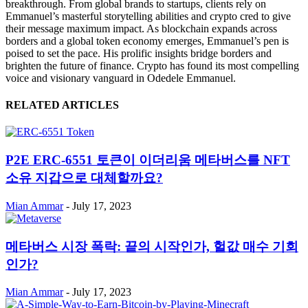
breakthrough. From global brands to startups, clients rely on
Emmanuel’s masterful storytelling abilities and crypto cred to give
their message maximum impact. As blockchain expands across
borders and a global token economy emerges, Emmanuel’s pen is
poised to set the pace. His prolific insights bridge borders and
brighten the future of finance. Crypto has found its most compelling
voice and visionary vanguard in Odedele Emmanuel.
RELATED ARTICLES
P2E ERC-6551 토큰이 이더리움 메타버스를 NFT
소유 지갑으로 대체할까요?
Mian Ammar
-
July 17, 2023
메타버스 시장 폭락: 끝의 시작인가, 헐값 매수 기회
인가?
Mian Ammar
-
July 17, 2023