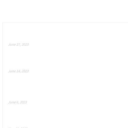
Empfohlen
Meta Suit–用混合型服装革新Metaverse
June 27, 2023
暴雪的秘密人工智能武器如何彻底改变你喜爱的视频游戏!
June 14, 2023
Ateam Entertainment宣布 “Crypt Buster
场上为生存和繁荣而战!
June 6, 2023
魔幻混战：这是游戏的未来吗？