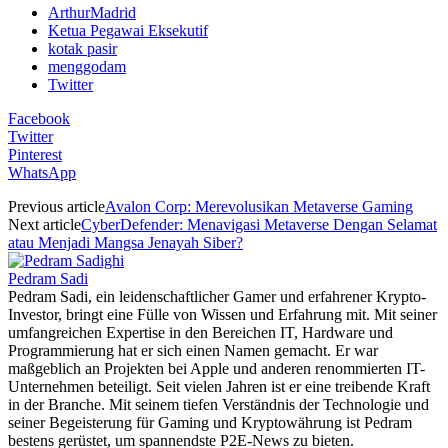
ArthurMadrid
Ketua Pegawai Eksekutif
kotak pasir
menggodam
Twitter
Facebook
Twitter
Pinterest
WhatsApp
Previous article
Avalon Corp: Merevolusikan Metaverse Gaming
Next article
CyberDefender: Menavigasi Metaverse Dengan Selamat
atau Menjadi Mangsa Jenayah Siber?
Pedram Sadi
Pedram Sadi, ein leidenschaftlicher Gamer und erfahrener Krypto-
Investor, bringt eine Fülle von Wissen und Erfahrung mit. Mit seiner
umfangreichen Expertise in den Bereichen IT, Hardware und
Programmierung hat er sich einen Namen gemacht. Er war
maßgeblich an Projekten bei Apple und anderen renommierten IT-
Unternehmen beteiligt. Seit vielen Jahren ist er eine treibende Kraft
in der Branche. Mit seinem tiefen Verständnis der Technologie und
seiner Begeisterung für Gaming und Kryptowährung ist Pedram
bestens gerüstet, um spannendste P2E-News zu bieten.