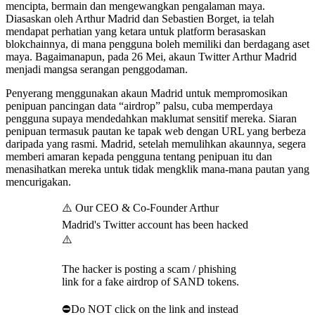
mencipta, bermain dan mengewangkan pengalaman maya.
Diasaskan oleh Arthur Madrid dan Sebastien Borget, ia telah
mendapat perhatian yang ketara untuk platform berasaskan
blokchainnya, di mana pengguna boleh memiliki dan berdagang aset
maya. Bagaimanapun, pada 26 Mei, akaun Twitter Arthur Madrid
menjadi mangsa serangan penggodaman.
Penyerang menggunakan akaun Madrid untuk mempromosikan
penipuan pancingan data “airdrop” palsu, cuba memperdaya
pengguna supaya mendedahkan maklumat sensitif mereka. Siaran
penipuan termasuk pautan ke tapak web dengan URL yang berbeza
daripada yang rasmi. Madrid, setelah memulihkan akaunnya, segera
memberi amaran kepada pengguna tentang penipuan itu dan
menasihatkan mereka untuk tidak mengklik mana-mana pautan yang
mencurigakan.
⚠️ Our CEO & Co-Founder Arthur
Madrid's Twitter account has been hacked
⚠️
The hacker is posting a scam / phishing
link for a fake airdrop of SAND tokens.
⛔️Do NOT click on the link and instead