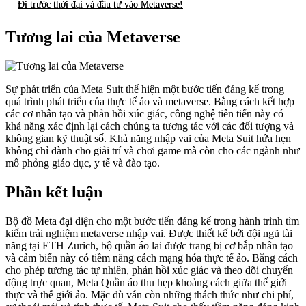
Đi trước thời đại và đầu tư vào Metaverse!
Tương lai của Metaverse
Sự phát triển của Meta Suit thể hiện một bước tiến đáng kể trong
quá trình phát triển của thực tế ảo và metaverse. Bằng cách kết hợp
các cơ nhân tạo và phản hồi xúc giác, công nghệ tiên tiến này có
khả năng xác định lại cách chúng ta tương tác với các đối tượng và
không gian kỹ thuật số. Khả năng nhập vai của Meta Suit hứa hẹn
không chỉ dành cho giải trí và chơi game mà còn cho các ngành như
mô phỏng giáo dục, y tế và đào tạo.
Phần kết luận
Bộ đồ Meta đại diện cho một bước tiến đáng kể trong hành trình tìm
kiếm trải nghiệm metaverse nhập vai. Được thiết kế bởi đội ngũ tài
năng tại ETH Zurich, bộ quần áo lai được trang bị cơ bắp nhân tạo
và cảm biến này có tiềm năng cách mạng hóa thực tế ảo. Bằng cách
cho phép tương tác tự nhiên, phản hồi xúc giác và theo dõi chuyển
động trực quan, Meta Quần áo thu hẹp khoảng cách giữa thế giới
thực và thế giới ảo. Mặc dù vẫn còn những thách thức như chi phí,