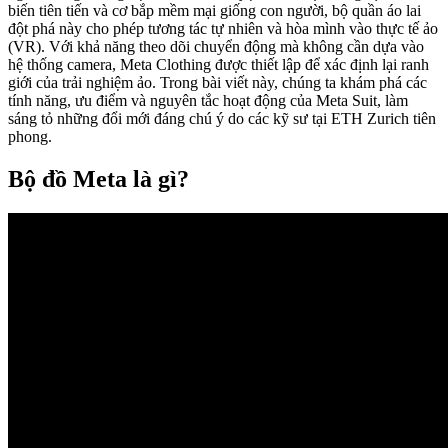
biến tiên tiến và cơ bắp mềm mại giống con người, bộ quần áo lai
đột phá này cho phép tương tác tự nhiên và hòa mình vào thực tế ảo
(VR). Với khả năng theo dõi chuyển động mà không cần dựa vào
hệ thống camera, Meta Clothing được thiết lập để xác định lại ranh
giới của trải nghiệm ảo. Trong bài viết này, chúng ta khám phá các
tính năng, ưu điểm và nguyên tắc hoạt động của Meta Suit, làm
sáng tỏ những đổi mới đáng chú ý do các kỹ sư tại ETH Zurich tiên
phong.
Bộ đồ Meta là gì?