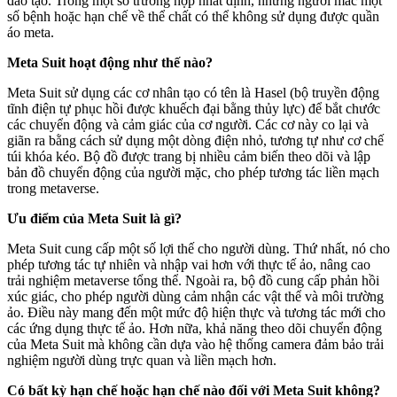
đào tạo. Trong một số trường hợp nhất định, những người mắc một
số bệnh hoặc hạn chế về thể chất có thể không sử dụng được quần
áo meta.
Meta Suit hoạt động như thế nào?
Meta Suit sử dụng các cơ nhân tạo có tên là Hasel (bộ truyền động
tĩnh điện tự phục hồi được khuếch đại bằng thủy lực) để bắt chước
các chuyển động và cảm giác của cơ người. Các cơ này co lại và
giãn ra bằng cách sử dụng một dòng điện nhỏ, tương tự như cơ chế
túi khóa kéo. Bộ đồ được trang bị nhiều cảm biến theo dõi và lập
bản đồ chuyển động của người mặc, cho phép tương tác liền mạch
trong metaverse.
Ưu điểm của Meta Suit là gì?
Meta Suit cung cấp một số lợi thế cho người dùng. Thứ nhất, nó cho
phép tương tác tự nhiên và nhập vai hơn với thực tế ảo, nâng cao
trải nghiệm metaverse tổng thể. Ngoài ra, bộ đồ cung cấp phản hồi
xúc giác, cho phép người dùng cảm nhận các vật thể và môi trường
ảo. Điều này mang đến một mức độ hiện thực và tương tác mới cho
các ứng dụng thực tế ảo. Hơn nữa, khả năng theo dõi chuyển động
của Meta Suit mà không cần dựa vào hệ thống camera đảm bảo trải
nghiệm người dùng trực quan và liền mạch hơn.
Có bất kỳ hạn chế hoặc hạn chế nào đối với Meta Suit không?