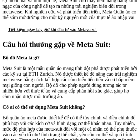
sự thoải mái và tính thực tế, Meta Suit cho thấy tiềm năng đáng kinh
ngạc của công nghệ để tạo ra những trải nghiệm biến đổi trong
metaverse. Khi nghiên cứu và phát triển tiến triển, Meta Quần áo có
thể sớm mở đường cho một kỷ nguyên mới của thực tế ảo nhập vai.
Tiết kiệm ngay bây giờ khi đầu tư vào Metaverse!
Câu hỏi thường gặp về Meta Suit:
Bộ đồ Meta là gì?
Meta Suit là một mẫu quần áo mang tính đột phá được phát triển bởi
các kỹ sư tại ETH Zurich. Nó được thiết kế để nâng cao trải nghiệm
metaverse bằng cách kết hợp các cảm biến tiên tiến và cơ bắp mềm
mại giống con người. Bộ đồ cho phép người dùng tương tác tự
nhiên hơn với thực tế ảo và cung cấp phản hồi xúc giác, giúp họ
cảm nhận được môi trường ảo.
Có ai có thể sử dụng Meta Suit không?
Bộ quần áo meta được thiết kế để có thể tùy chỉnh và điều chỉnh để
phù hợp với các kích cỡ và hình dạng cơ thể khác nhau. Tuy nhiên,
mức độ phù hợp của meta-suit đối với một cá nhân có thể phụ thuộc
vào các yếu tố như tình trạng thể chất, yêu cầu cụ thể và quá trình