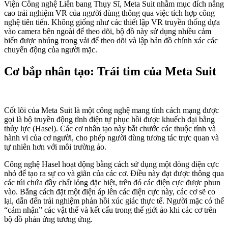
Viện Công nghệ Liên bang Thụy Sĩ, Meta Suit nhằm mục đích nâng
cao trải nghiệm VR của người dùng thông qua việc tích hợp công
nghệ tiên tiến. Không giống như các thiết lập VR truyền thống dựa
vào camera bên ngoài để theo dõi, bộ đồ này sử dụng nhiều cảm
biến được nhúng trong vải để theo dõi và lập bản đồ chính xác các
chuyển động của người mặc.
Cơ bắp nhân tạo: Trái tim của Meta Suit
Cốt lõi của Meta Suit là một công nghệ mang tính cách mạng được
gọi là bộ truyền động tĩnh điện tự phục hồi được khuếch đại bằng
thủy lực (Hasel). Các cơ nhân tạo này bắt chước các thuộc tính và
hành vi của cơ người, cho phép người dùng tương tác trực quan và
tự nhiên hơn với môi trường ảo.
Công nghệ Hasel hoạt động bằng cách sử dụng một dòng điện cực
nhỏ để tạo ra sự co và giãn của các cơ. Điều này đạt được thông qua
các túi chứa đầy chất lỏng đặc biệt, trên đó các điện cực được phun
vào. Bằng cách đặt một điện áp lên các điện cực này, các cơ sẽ co
lại, dẫn đến trải nghiệm phản hồi xúc giác thực tế. Người mặc có thể
“cảm nhận” các vật thể và kết cấu trong thế giới ảo khi các cơ trên
bộ đồ phản ứng tương ứng.