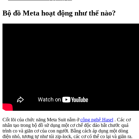
Bộ đồ Meta hoạt động như thế nào?
Cốt lõi của chức năng Meta Suit nằm ở
công nghệ Hasel
. Các cơ
nhân tạo trong bộ đồ sử dụng một cơ chế độc đáo bắt chước quá
trình co và giãn cơ của con người. Bằng cách áp dụng một dòng
điện nhỏ, tương tự như túi zip-lock, các cơ có thể co lại và giãn ra.