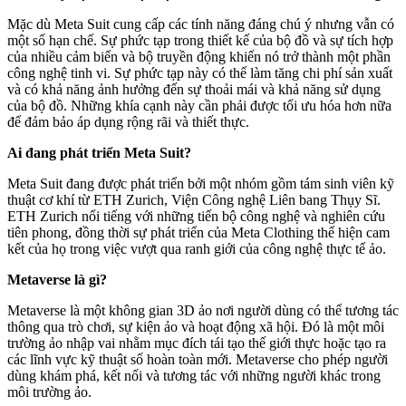
Mặc dù Meta Suit cung cấp các tính năng đáng chú ý nhưng vẫn có
một số hạn chế. Sự phức tạp trong thiết kế của bộ đồ và sự tích hợp
của nhiều cảm biến và bộ truyền động khiến nó trở thành một phần
công nghệ tinh vi. Sự phức tạp này có thể làm tăng chi phí sản xuất
và có khả năng ảnh hưởng đến sự thoải mái và khả năng sử dụng
của bộ đồ. Những khía cạnh này cần phải được tối ưu hóa hơn nữa
để đảm bảo áp dụng rộng rãi và thiết thực.
Ai đang phát triển Meta Suit?
Meta Suit đang được phát triển bởi một nhóm gồm tám sinh viên kỹ
thuật cơ khí từ ETH Zurich, Viện Công nghệ Liên bang Thụy Sĩ.
ETH Zurich nổi tiếng với những tiến bộ công nghệ và nghiên cứu
tiên phong, đồng thời sự phát triển của Meta Clothing thể hiện cam
kết của họ trong việc vượt qua ranh giới của công nghệ thực tế ảo.
Metaverse là gì?
Metaverse là một không gian 3D ảo nơi người dùng có thể tương tác
thông qua trò chơi, sự kiện ảo và hoạt động xã hội. Đó là một môi
trường ảo nhập vai nhằm mục đích tái tạo thế giới thực hoặc tạo ra
các lĩnh vực kỹ thuật số hoàn toàn mới. Metaverse cho phép người
dùng khám phá, kết nối và tương tác với những người khác trong
môi trường ảo.