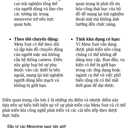
cao trải nghiệm tổng thể
quan trọng là phải tối ưu
của người dùng và làm cho
hóa công thái học của bộ
các tương tác trong
đồ để mang lại trải nghiệm
metaverse trở nên trực
thoải mái mà không ảnh
quan hơn.
hưởng đến chức năng.
Theo dõi chuyển động:
Tính khả dụng có hạn:
Meta Suit có thể theo dõi
Vì Meta Suit vẫn đang
và lập bản đồ chuyển động
được phát triển nên công
của người mặc mà không
chúng có thể không dễ
cần hệ thống camera. Điều
dàng truy cập. Ban đầu, vụ
này giúp loại bỏ sự phụ
kiện có thể bị giới hạn
thuộc vào các thiết bị bên
trong các ứng dụng hoặc
ngoài, mang lại trải nghiệm
ngành cụ thể và việc phổ
người dùng liền mạch và
biến rộng rãi có thể mất
không bị giới hạn.
thời gian để đạt được.
Điều quan trọng cần lưu ý là những ưu điểm và nhược điểm này
dựa trên sự hiểu biết hiện tại về sự phát triển của Meta Suit và có thể
phát triển khi công nghệ phát triển và các cải tiến tiếp theo được
thực hiện.
Đầu tư vào Metaverse ngay bây giờ!