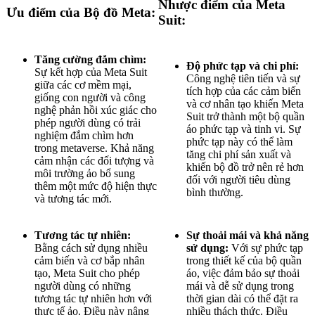
Nhược điểm của Meta
Ưu điểm của Bộ đồ Meta:
Suit:
Tăng cường đắm chìm:
Độ phức tạp và chi phí:
Sự kết hợp của Meta Suit
Công nghệ tiên tiến và sự
giữa các cơ mềm mại,
tích hợp của các cảm biến
giống con người và công
và cơ nhân tạo khiến Meta
nghệ phản hồi xúc giác cho
Suit trở thành một bộ quần
phép người dùng có trải
áo phức tạp và tinh vi. Sự
nghiệm đắm chìm hơn
phức tạp này có thể làm
trong metaverse. Khả năng
tăng chi phí sản xuất và
cảm nhận các đối tượng và
khiến bộ đồ trở nên rẻ hơn
môi trường ảo bổ sung
đối với người tiêu dùng
thêm một mức độ hiện thực
bình thường.
và tương tác mới.
Tương tác tự nhiên:
Sự thoải mái và khả năng
Bằng cách sử dụng nhiều
sử dụng:
Với sự phức tạp
cảm biến và cơ bắp nhân
trong thiết kế của bộ quần
tạo, Meta Suit cho phép
áo, việc đảm bảo sự thoải
người dùng có những
mái và dễ sử dụng trong
tương tác tự nhiên hơn với
thời gian dài có thể đặt ra
thực tế ảo. Điều này nâng
nhiều thách thức. Điều