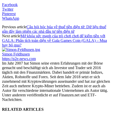
Facebook
Twitter
Pinterest
WhatsApp
Previous article
Câu hỏi hóc búa về thuế tiền điện tử: Dữ liệu thuế
gần đây làm phiền các nhà đầu tư tiền điện tử
Next article
Mở khóa sức mạnh của trò chơi chơi để kiếm tiền với
GALA: Phân tích toàn diện về Gala Games Coin (GALA) – Mua
hay bỏ qua?
Simon Feldhusen
https://p2e-news.com
Im Jahr 2007 hat Simon seine ersten Erfahrungen mit der Börse
gemacht und beschäftigt sich als Investor und Trader seit 2016
täglich mit den Finanzmärkten. Dabei handelt er primär Indizes,
Aktien, Rohstoffe und Forex. Seit dem Jahr 2018 setzt er sich
zunehmend mit Kryptowährungen auseinander und hat zur gleichen
Zeit auch mehrere Krypto-Miner betrieben. Zudem ist er auch als
Autor für verschiedene internationale Unternehmen als Autor tätig.
Unter anderem veröffentlicht er auf Finanzen.net und ETF-
Nachrichten.
RELATED ARTICLES