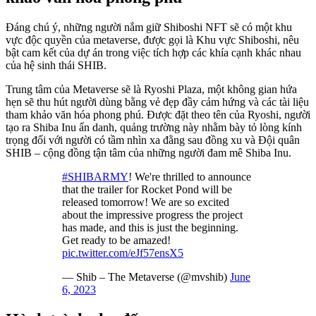
Đáng chú ý, những người nắm giữ Shiboshi NFT sẽ có một khu
vực độc quyền của metaverse, được gọi là Khu vực Shiboshi, nêu
bật cam kết của dự án trong việc tích hợp các khía cạnh khác nhau
của hệ sinh thái SHIB.
Trung tâm của Metaverse sẽ là Ryoshi Plaza, một không gian hứa
hẹn sẽ thu hút người dùng bằng vẻ đẹp đầy cảm hứng và các tài liệu
tham khảo văn hóa phong phú. Được đặt theo tên của Ryoshi, người
tạo ra Shiba Inu ẩn danh, quảng trường này nhằm bày tỏ lòng kính
trọng đối với người có tầm nhìn xa đằng sau đồng xu và Đội quân
SHIB – cộng đồng tận tâm của những người đam mê Shiba Inu.
#SHIBARMY
! We're thrilled to announce
that the trailer for Rocket Pond will be
released tomorrow! We are so excited
about the impressive progress the project
has made, and this is just the beginning.
Get ready to be amazed!
pic.twitter.com/eJf57ensX5
— Shib – The Metaverse (@mvshib)
June
6, 2023