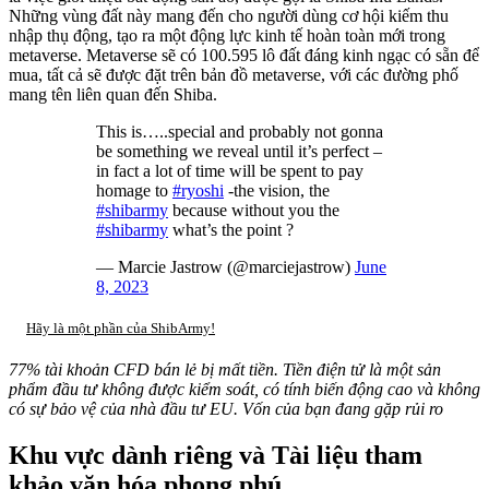
Những vùng đất này mang đến cho người dùng cơ hội kiếm thu
nhập thụ động, tạo ra một động lực kinh tế hoàn toàn mới trong
metaverse. Metaverse sẽ có 100.595 lô đất đáng kinh ngạc có sẵn để
mua, tất cả sẽ được đặt trên bản đồ metaverse, với các đường phố
mang tên liên quan đến Shiba.
This is…..special and probably not gonna
be something we reveal until it’s perfect –
in fact a lot of time will be spent to pay
homage to
#ryoshi
-the vision, the
#shibarmy
because without you the
#shibarmy
what’s the point ?
— Marcie Jastrow (@marciejastrow)
June
8, 2023
Hãy là một phần của ShibArmy!
77% tài khoản CFD bán lẻ bị mất tiền. Tiền điện tử là một sản
phẩm đầu tư không được kiểm soát, có tính biến động cao và không
có sự bảo vệ của nhà đầu tư EU. Vốn của bạn đang gặp rủi ro
Khu vực dành riêng và Tài liệu tham
khảo văn hóa phong phú