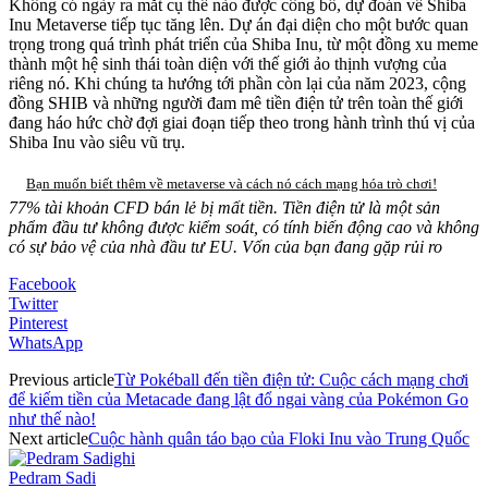
Không có ngày ra mắt cụ thể nào được công bố, dự đoán về Shiba
Inu Metaverse tiếp tục tăng lên. Dự án đại diện cho một bước quan
trọng trong quá trình phát triển của Shiba Inu, từ một đồng xu meme
thành một hệ sinh thái toàn diện với thế giới ảo thịnh vượng của
riêng nó. Khi chúng ta hướng tới phần còn lại của năm 2023, cộng
đồng SHIB và những người đam mê tiền điện tử trên toàn thế giới
đang háo hức chờ đợi giai đoạn tiếp theo trong hành trình thú vị của
Shiba Inu vào siêu vũ trụ.
Bạn muốn biết thêm về metaverse và cách nó cách mạng hóa trò chơi!
77% tài khoản CFD bán lẻ bị mất tiền. Tiền điện tử là một sản
phẩm đầu tư không được kiểm soát, có tính biến động cao và không
có sự bảo vệ của nhà đầu tư EU. Vốn của bạn đang gặp rủi ro
Facebook
Twitter
Pinterest
WhatsApp
Previous article
Từ Pokéball đến tiền điện tử: Cuộc cách mạng chơi
để kiếm tiền của Metacade đang lật đổ ngai vàng của Pokémon Go
như thế nào!
Next article
Cuộc hành quân táo bạo của Floki Inu vào Trung Quốc
Pedram Sadi