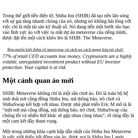
Trong thế giới tiền điện tử, Shiba Inu (SHIB) đã tạo nên làn sóng
với sự gia tăng nhanh chóng của nó, nhưng nó không hài lòng với
việc chỉ là một tài sản kỹ thuật số. Nó đang tiến một bước táo bạo
vào lĩnh vực ảo với việc ra mắt dự án metaverse của riêng mình,
được đặt tên một cách khéo léo là SHIB: The Metaverse.
Bạn muốn biết thêm về metaverse và cách nó cách mạng hóa trò chơi!
77% of retail CFD accounts lose money. Cryptoassets are a highly
volatile, unregulated investment product without EU investor
protection. Your capital is at risk
Một cảnh quan ảo mới
SHIB: Metaverse không chỉ là một sân chơi ảo. Đó là toàn bộ hệ
sinh thái nơi cộng đồng Shiba Inu, mã thông báo, trò chơi và
ShibaSwap kết hợp với nhau. Được nhà phát triển Eric M mô tả là
“một nơi mà cộng đồng, mã thông báo, trò chơi, ShibaSwap của
chúng tôi và nhiều thứ khác sẽ gặp nhau cùng nhau”, rõ ràng đây là
một cam kết đầy tham vọng.
Một trong những khía cạnh hấp dẫn nhất của Shiba Inu Metaverse
là việc giới thiệu bất động sản ảo, được gọi là Shiba Inu Lands.