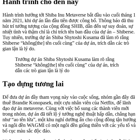
Hành trình cho đến nay
Hành trình hướng tới Shiba Inu Metaverse bắt đầu vào cuối tháng 1
năm 2021, khi dự án lần đầu tiên được công bố. Thông báo đã thu
hút trí tưởng tượng của cộng đồng SHIB, dẫn đến sự suy đoán, sự
nhiệt tình và thậm chí là chỉ trích tên ban đầu của dự án – Shiberse.
Tuy nhiên, trưởng dự án Shiba Shytoshi Kusama đã làm rõ rằng
Shiberse “không[the] tên cuối cùng” của dự án, trích dẫn các trò
gian lận là lý do.
Trưởng dự án Shiba Shytoshi Kusama làm rõ rằng
Shiberse “không[the] tên cuối cùng” của dự án, trích
dẫn các trò gian lận là lý do
Tạo dựng tương lai
Để đưa dự án đầy tham vọng này vào cuộc sống, nhóm gần đây đã
thuê Brandie Konopasek, một cựu nhân viên của Netflix, để lãnh
đạo dự án metaverse. Cùng với việc bổ sung các thành viên mới
trong nhóm, dự án đã tiết lộ ý tưởng nghệ thuật hấp dẫn, chẳng hạn
như “ao tên lửa”, một khu nghỉ dưỡng ẩn cho cộng đồng tận hưởng
và ngôi đền WAGMI có một ngôi đền giống thiền với các yếu tố và
bố cục màu sắc độc đáo.