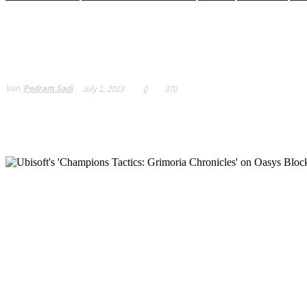
Chiến thuật vô địch c
Grimoria trên Oasys 
Von
Pedram Sadi
July 1, 2023
0
370