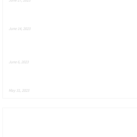
June 27, 2023
Vũ khí AI bí mật của Blizzard đang cách mạng hóa các
June 14, 2023
Ateam Entertainment thông báo “Crypt Busters”: một
thông báo có...
June 6, 2023
Mojo Melee: Đây có phải là tương lai của trò chơi?
May 31, 2023