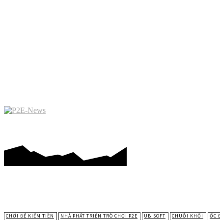
CHƠI ĐỂ KIẾM TIỀN
NGHỊC
CHƠI ĐỂ KIẾM TIỀN
NHÀ PHÁT TRIỂN TRÒ CHƠI P2E
UBISOFT
CHUỖI KHỐI
ỐC 