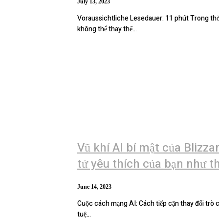
July 13, 2023
Voraussichtliche Lesedauer: 11 phút Trong thời đại kỹ thuật số ngày càng phát triển, vũ trụ của các mã thông báo
không thể thay thế...
Vũ khí AI bí mật của Blizz
tử yêu thích của bạn như t
June 14, 2023
Cuộc cách mạng AI: Cách tiếp cận thay đổi trò chơi
tuệ...