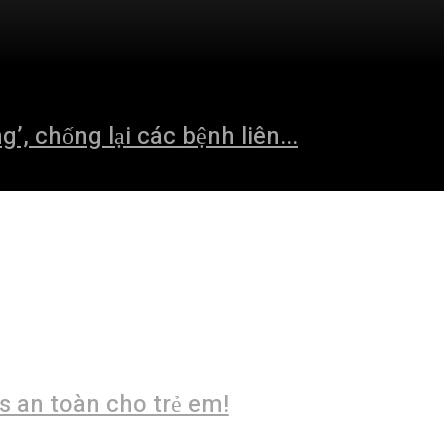
’, chống lại các bệnh liên...
s an toàn cho trẻ em!