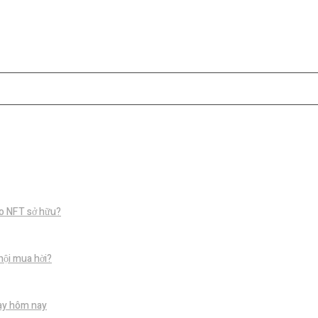
o NFT sở hữu?
hội mua hời?
gay hôm nay