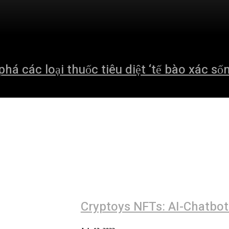
 các loại thuốc tiêu diệt ‘tế bào xác sống
Cryptoys NFTs: AI-Chatbot