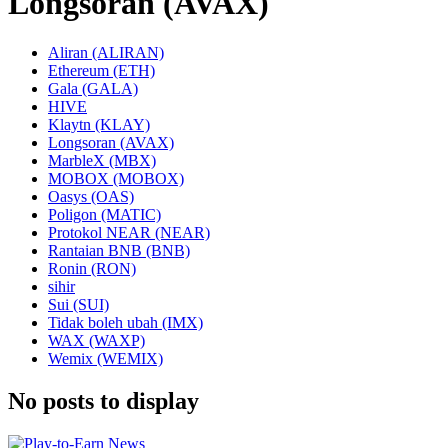
Longsoran (AVAX)
Aliran (ALIRAN)
Ethereum (ETH)
Gala (GALA)
HIVE
Klaytn (KLAY)
Longsoran (AVAX)
MarbleX (MBX)
MOBOX (MOBOX)
Oasys (OAS)
Poligon (MATIC)
Protokol NEAR (NEAR)
Rantaian BNB (BNB)
Ronin (RON)
sihir
Sui (SUI)
Tidak boleh ubah (IMX)
WAX (WAXP)
Wemix (WEMIX)
No posts to display