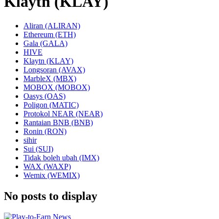
Klaytn (KLAY)
Aliran (ALIRAN)
Ethereum (ETH)
Gala (GALA)
HIVE
Klaytn (KLAY)
Longsoran (AVAX)
MarbleX (MBX)
MOBOX (MOBOX)
Oasys (OAS)
Poligon (MATIC)
Protokol NEAR (NEAR)
Rantaian BNB (BNB)
Ronin (RON)
sihir
Sui (SUI)
Tidak boleh ubah (IMX)
WAX (WAXP)
Wemix (WEMIX)
No posts to display