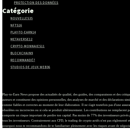
PROTECTION DES DONNÉES
Catégorie
NOUVELLES
35
NFTS
16
PLAY-TO-EARN
14
METAVERSE
12
CRYPTO-MONNAIES
11
BLOCKCHAIN
9
RECOMMANDÉ
7
STUDIOS DE JEUX WEB3
6
Play-to-Earn News propose des actualités de qualité, des guides, des comparaisons et des critiq
auteurs et constituent des opinions personnelles, des analyses de marché et des déclarations simil
comme fiables et correctes au moment de leur élaboration. Il ne s'agit toutefois pas d'une assuran
obsolètes ou incorrectes ou si cela se produit ultérieurement. Les contributions ne remplacent pas
comporte un risque important de perdre ton capital. Pas moins de 77% des investisseurs privés p
tous les investisseurs. Contrairement aux CFD, le trading de crypto-actifs n'est pas réglementé 
pourquoi nous te recommandons de te familiariser pleinement avec les risques avant de négoci