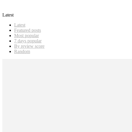
Sky Mavis
Latest
Latest
Featured posts
Most popular
7 days popular
By review score
Random