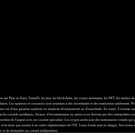
ues sur Play-to-Earn, GameFi, les jeux de blockchain, les crypto-monnaies, les NFT, les studios de
aires. Ces opinions et croyances sont soumises à des incertitudes et des restrictions inhérentes. Po
ce ou d'une garantie explicite ou implicite d'exhaustivité ou d'exactitude. En outre, il n'existe au
 les conseils juridiques, fiscaux, d'investissement ou autres et ne doivent pas être interprétées c
erdent de l'argent avec un courtier spécialisé. Les crypto-actifs sont des instruments volatils qu
et n'est donc pas soumis à un cadre réglementaire de l'UE. Leurs fonds sont en danger. Nos textes s
er et de demander un conseil indépendant.