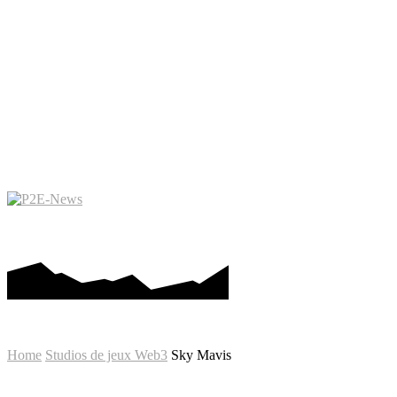
PLAY-TO-EARN
METAVERS
Home
Studios de jeux Web3
Sky Mavis