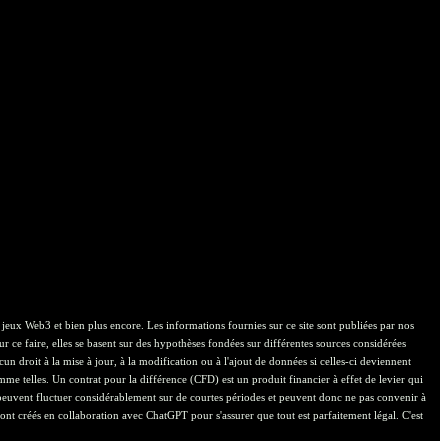
 jeux Web3 et bien plus encore. Les informations fournies sur ce site sont publiées par nos
ur ce faire, elles se basent sur des hypothèses fondées sur différentes sources considérées
cun droit à la mise à jour, à la modification ou à l'ajout de données si celles-ci deviennent
omme telles. Un contrat pour la différence (CFD) est un produit financier à effet de levier qui
i peuvent fluctuer considérablement sur de courtes périodes et peuvent donc ne pas convenir à
ont créés en collaboration avec ChatGPT pour s'assurer que tout est parfaitement légal. C'est