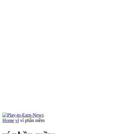
Home
ví
ví phần mềm