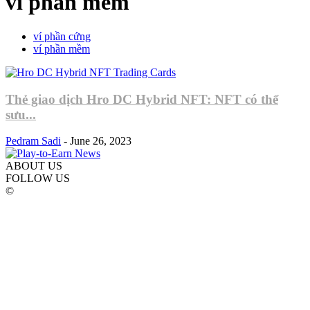
ví phần mềm
ví phần cứng
ví phần mềm
Thẻ giao dịch Hro DC Hybrid NFT: NFT có thể
sưu...
Pedram Sadi
-
June 26, 2023
ABOUT US
FOLLOW US
©