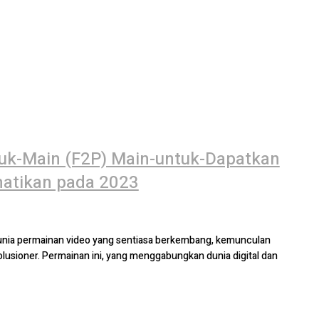
uk-Main (F2P) Main-untuk-Dapatkan
hatikan pada 2023
dunia permainan video yang sentiasa berkembang, kemunculan
usioner. Permainan ini, yang menggabungkan dunia digital dan