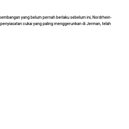
penyiasatan cukai yang paling menggerunkan di Jerman, telah