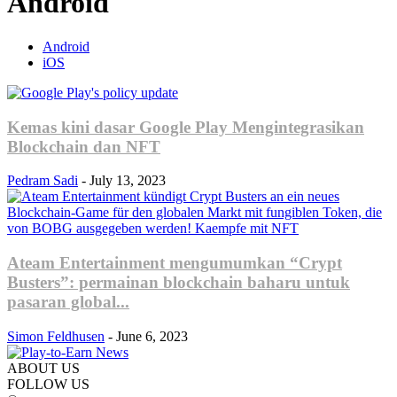
Android
Android
iOS
Kemas kini dasar Google Play Mengintegrasikan
Blockchain dan NFT
Pedram Sadi
-
July 13, 2023
Ateam Entertainment mengumumkan “Crypt
Busters”: permainan blockchain baharu untuk
pasaran global...
Simon Feldhusen
-
June 6, 2023
ABOUT US
FOLLOW US