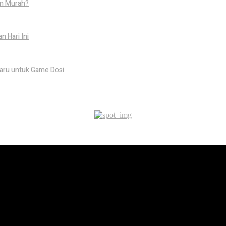
an Murah?
 Hari Ini
aru untuk Game Dosi