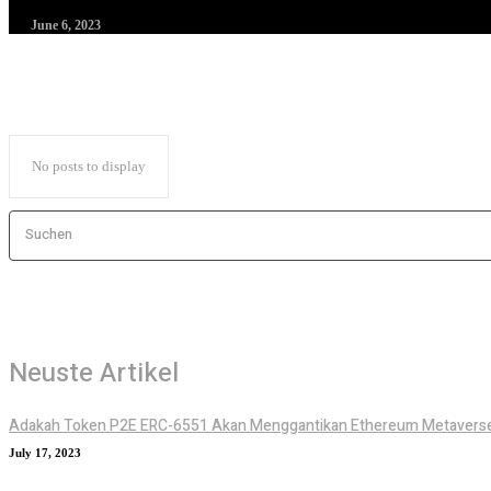
June 6, 2023
No posts to display
Suchen
Neuste Artikel
Adakah Token P2E ERC-6551 Akan Menggantikan Ethereum Metaverse
July 17, 2023