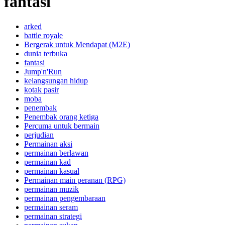
fantasi
arked
battle royale
Bergerak untuk Mendapat (M2E)
dunia terbuka
fantasi
Jump'n'Run
kelangsungan hidup
kotak pasir
moba
penembak
Penembak orang ketiga
Percuma untuk bermain
perjudian
Permainan aksi
permainan berlawan
permainan kad
permainan kasual
Permainan main peranan (RPG)
permainan muzik
permainan pengembaraan
permainan seram
permainan strategi