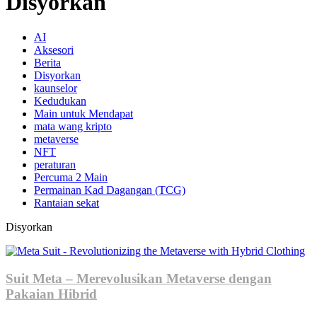
Disyorkan
AI
Aksesori
Berita
Disyorkan
kaunselor
Kedudukan
Main untuk Mendapat
mata wang kripto
metaverse
NFT
peraturan
Percuma 2 Main
Permainan Kad Dagangan (TCG)
Rantaian sekat
Disyorkan
Suit Meta – Merevolusikan Metaverse dengan
Pakaian Hibrid