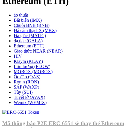
Ethereum (ETH)
ảo thuật
Bất biến (IMX)
Chuỗi BNB (BNB)
Đá cẩm thạchX (MBX)
Đa giác (MATIC)
dạ tiệc (GALA)
Ethereum (ETH)
Giao thức NEAR (NEAR)
HIV
Klaytn (KLAY)
Lưu lượng (FLOW)
MOBOX (MOBOX)
Ốc đảo (OAS)
Ronin (RON)
SÁP (WAXP)
Tùy (SUI)
Tuyết lở (AVAX)
Wemix (WEMIX)
Mã thông báo P2E ERC-6551 sẽ thay thế Ethereum